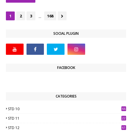
...
1
2
3
168
SOCIAL PLUGIN
FACEBOOK
CATEGORIES
STD 10
66
STD 11
22
STD 12
61