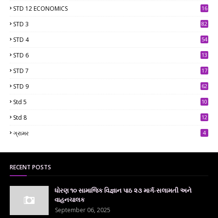
STD 12 ECONOMICS
16
STD 3
82
STD 4
54
STD 6
13
9
STD 7
17
2
STD 9
62
Std 5
10
7
Std 8
12
7
ગ્રામર
4
RECENT POSTS
ધોરણ ૧૦ સામાજિક વિજ્ઞાન પાઠ ૨૩ માર્ગ-સલામતી અને
વાહનચાલક
September 06, 2025