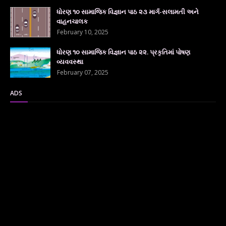
ધોરણ ૧૦ સામાજિક વિજ્ઞાન પાઠ ૨૩ માર્ગ-સલામતી અને
વાહનચાલક
February 10, 2025
ધોરણ ૧૦ સામાજિક વિજ્ઞાન પાઠ ૨૨. પ્રકૃતિમાં પોષણ
વ્યવવસ્થા
February 07, 2025
ADS