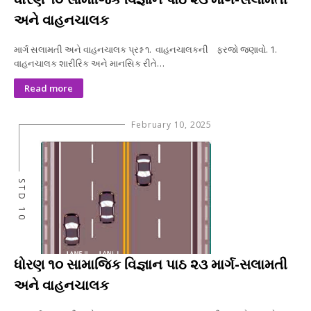
અને વાહનચાલક
માર્ગ સલામતી અને વાહનચાલક પ્રશ્ન ૧. વાહનચાલકની ફરજો જણાવો. 1.
વાહનચાલક શારીરિક અને માનસિક રીતે…
Read more
February 10, 2025
STD 10
ધોરણ ૧૦ સામાજિક વિજ્ઞાન પાઠ ૨૩ માર્ગ-સલામતી
અને વાહનચાલક