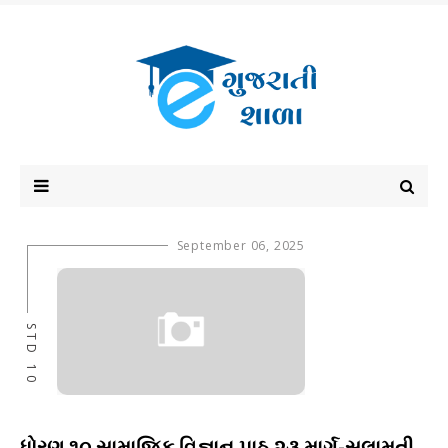
September 06, 2025
STD 10
ધોરણ ૧૦ સામાજિક વિજ્ઞાન પાઠ ૨૩ માર્ગ-સલામતી