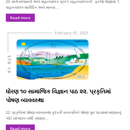
23. માર્ગ-સલામતી અને વાહનચાલક પ્રશ્ન ૧. વાહનચાલકની ફરજો જણાવો. 1.
વાહનચાલક શારીરિક અને માનસ…
Read more
February 07, 2025
STD 10
ધોરણ ૧૦ સામાજિક વિજ્ઞાન પાઠ ૨૨. પ્રકૃતિમાં
પોષણ વ્યવવસ્થા
22. પ્રકૃતિમાં પોષણ વ્યવવસ્થા કુદરતી વનસ્પતિને પોષણ પૂરું પાડવામાં માણસનું
કોઈ યોગદાન નથી. માણસ…
Read more