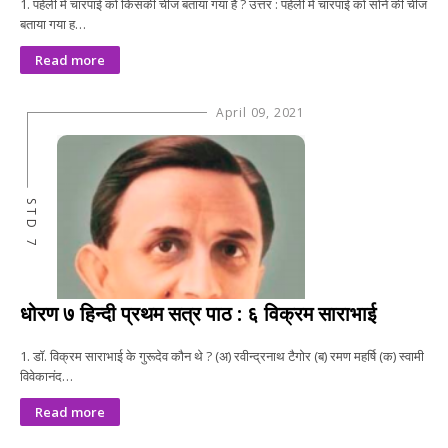
1. पहेली में चारपाई को किसकी चीज बताया गया है ? उत्तर : पहेली में चारपाई को सोने की चीज
बताया गया ह…
Read more
April 09, 2021
STD 7
धोरण ७ हिन्दी प्रथम सत्र पाठ : ६ विक्रम साराभाई
1. डॉ. विक्रम साराभाई के गुरूदेव कौन थे ? (अ) रवीन्द्रनाथ टैगोर (ब) रमण महर्षि (क) स्वामी
विवेकानंद…
Read more