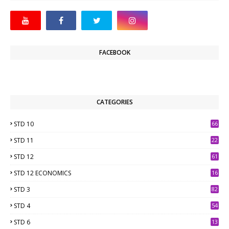
FACEBOOK
CATEGORIES
STD 10
66
STD 11
22
STD 12
61
STD 12 ECONOMICS
16
STD 3
82
STD 4
54
STD 6
13