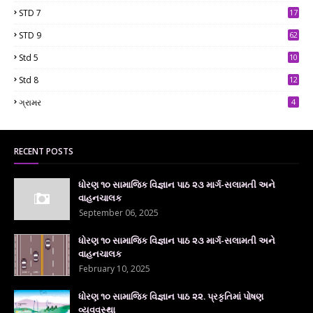
9
STD 7
17
2
STD 9
62
Std 5
10
7
Std 8
12
7
ગ્રામર
4
RECENT POSTS
ધોરણ ૧૦ સામાજિક વિજ્ઞાન પાઠ ૨૩ માર્ગ-સલામતી અને
વાહનચાલક
September 06, 2025
ધોરણ ૧૦ સામાજિક વિજ્ઞાન પાઠ ૨૩ માર્ગ-સલામતી અને
વાહનચાલક
February 10, 2025
ધોરણ ૧૦ સામાજિક વિજ્ઞાન પાઠ ૨૨. પ્રકૃતિમાં પોષણ
વ્યવવસ્થા