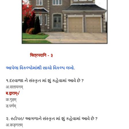
चित्रपदानि - ३
આપેલા વિકલ્પોમાંથી સાચો વિકલ્પ લખો.
१.દરવાજા ને સંસ્કૃત માં શું કહેવામાં આવે છે ?
अ.वातायनम्
ब.द्वाराम्√
क.गृहम्
ड.पर्णम्
२. સ્ટોપર/ આગળાને સંસ્કૃત માં શું કહેવામાં આવે છે ?
अ.कङ्गतम्