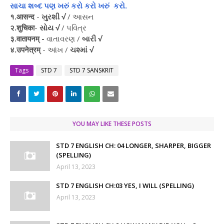
સાચા શબ્દ પણ ખરું કરો કરો ખરું કરો.
१.आसन्द
-
ખુરશી √
/ આસન
२.शुचिका
-
સોય √
/ પવિત્ર
३.वातायनम् -
વાતાવરણ /
બારી √
४.उपनेत्रम्
- આંખ /
ચશ્માં √
Tags
STD 7
STD 7 SANSKRIT
YOU MAY LIKE THESE POSTS
STD 7 ENGLISH CH: 04 LONGER, SHARPER, BIGGER
(SPELLING)
April 13, 2023
STD 7 ENGLISH CH:03 YES, I WILL (SPELLING)
April 13, 2023