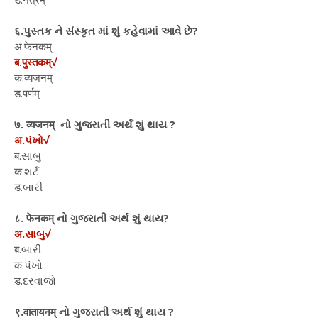
६.પુસ્તક ને સંસ્કૃત માં શું કહેવામાં આવે છે?
अ.फेनकम्
ब.पुस्तकम्√
क.व्यजनम्
ड.पर्णम्
७. व्यजनम् નો ગુજરાતી અર્થ શું થાય ?
अ.પંખો√
ब.સાબુ
क.શર્ટ
ड.બારી
८. फेनकम् નો ગુજરાતી અર્થ શું થાય?
अ.સાબુ√
ब.બારી
क.પંખો
ड.દરવાજો
९.वातायनम् નો ગુજરાતી અર્થ શું થાય ?