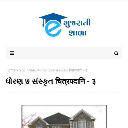
Home
STD 7 SANSKRIT
ધોરણ ७ સંસ્કૃત चित्रपदानि - ३
ધોરણ ७ સંસ્કૃત चित्रपदानि - ३