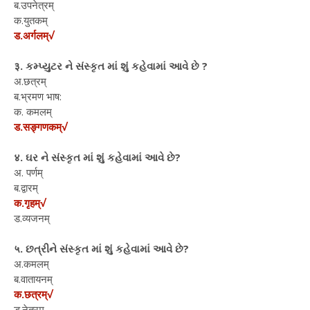
ब.उपनेत्रम्
क.युतकम्
ड.अर्गलम्√
३. કમ્પ્યુટર ને સંસ્કૃત માં શું કહેવામાં આવે છે ?
अ.छत्रम्
ब.भ्रमण भाष:
क. कमलम्
ड.सङ्गणकम्√
४. ઘર ને સંસ્કૃત માં શું કહેવામાં આવે છે?
अ. पर्णम्
ब.द्वारम्
क.गृहम्√
ड.व्यजनम्
५. છત્રીને સંસ્કૃત માં શું કહેવામાં આવે છે?
अ.कमलम्
ब.वातायनम्
क.छत्रम्√
ड.नेत्रम्