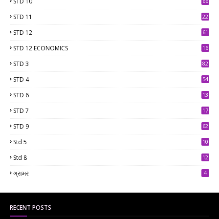
STD 10
66
STD 11
22
STD 12
61
STD 12 ECONOMICS
16
STD 3
82
STD 4
54
STD 6
13
9
STD 7
17
2
STD 9
62
Std 5
10
7
Std 8
12
7
ગ્રામર
4
RECENT POSTS