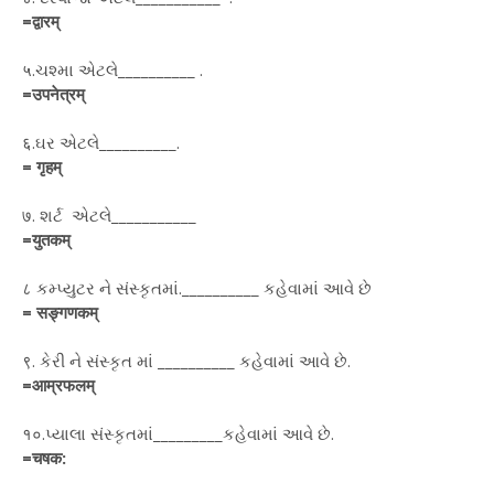
=द्वारम्
५.ચશ્મા એટલે__________ .
=उपनेत्रम्
६.ઘર એટલે__________.
= गृहम्
७. શર્ટ એટલે___________
=युतकम्
८ કમ્પ્યુટર ને સંસ્કૃતમાં.__________ કહેવામાં આવે છે
= सङ्गणकम्
९. કેરી ને સંસ્કૃત માં __________ કહેવામાં આવે છે.
=आम्रफलम्
१०.પ્યાલા સંસ્કૃતમાં_________કહેવામાં આવે છે.
=चषक: