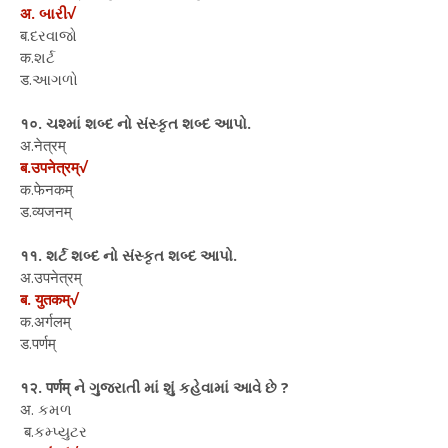
अ. બારી√
ब.દરવાજો
क.શર્ટ
ड.આગળો
१०. ચશ્માં શબ્દ નો સંસ્કૃત શબ્દ આપો.
अ.नेत्रम्
ब.उपनेत्रम्√
क.फेनकम्
ड.व्यजनम्
११. શર્ટ શબ્દ નો સંસ્કૃત શબ્દ આપો.
अ.उपनेत्रम्
ब. युतकम्√
क.अर्गलम्
ड.पर्णम्
१२. पर्णम् ને ગુજરાતી માં શું કહેવામાં આવે છે ?
अ. કમળ
ब.કમ્પ્યુટર