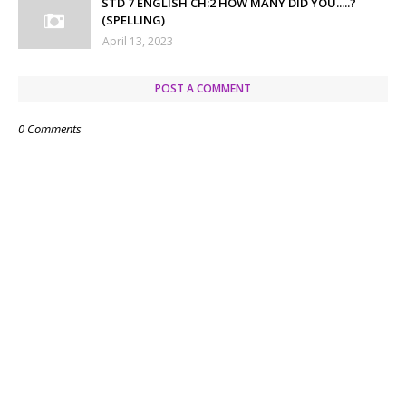
STD 7 ENGLISH CH:2 HOW MANY DID YOU.....?
(SPELLING)
April 13, 2023
POST A COMMENT
0 Comments