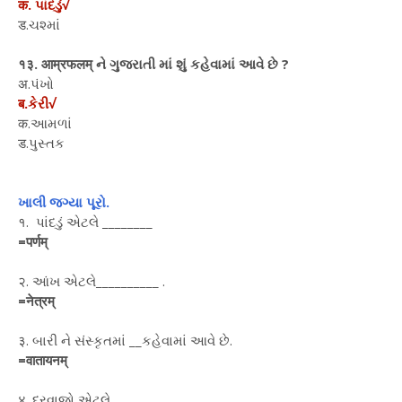
क. પાંદડું√
ड.ચશ્માં
१३. आम्रफलम् ને ગુજરાતી માં શું કહેવામાં આવે છે ?
अ.પંખો
ब.કેરી√
क.આમળાં
ड.પુસ્તક
ખાલી જગ્યા પૂરો.
१. પાંદડું એટલે ________
=पर्णम्
२. આંખ એટલે__________ .
=नेत्रम्
३. બારી ને સંસ્કૃતમાં __કહેવામાં આવે છે.
=वातायनम्
४. દરવાજો એટલે___________ .