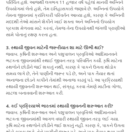
પરિચિત હશે. આજથી લગભગ 11 હજાર વર્ષ પહેલાં માનવી અગ્નિને
ઉપયોગમાં લેતો હશે, તેમ ઇતિહાસકારો જણાવે છે. અગ્નિનાં ઉપયોગે
તેમના જીવનમાં ક્રાંતિકારી પરિવર્તન આવ્યા હશે, કારણ કે અગ્નિની
મદદથી તેઓ માંસને શેકીને ખાઈ શક્તા અને અગ્નિનો ઉપયોગ
પ્રકાશ મેળવવા માટે કરતાં, તેમજ તેના ઉપયોગથી જંગલી પ્રાણીઓ
સામે પોતાનું રક્ષણ કરતા હતા.
3. સ્થાયી જીવન માટેની જરૂરીયાત શા માટે ઊભી થઈ?
જવાબ. કૃષિની શરૂઆત અને પશુપાલન પ્રવૃત્તિઓ આદિમાનવને
ભટકતા જીવનમાંથી સ્થાઈ જીવન તરફ પરિવર્તિત કર્યો. કૃષિ માટેના
સ્થળોને છોડીને જઈ શકાતું નથી, કારણ કે પાકને ઉગતા થોડોક
સમય લાગે છે, તેને પાણીની જરૂર પડે છે, અને પાક તૈયાર થતાં
અનાજના છોડને કાપીને તેમાંથી અનાજ કાઢવું પડે. આ પ્રક્રિયાથી
સ્થાયી જીવનની શરૂઆત થઈ, સંગ્રહ કરવા તેમણે માટીના ગોળા,
માટલા બનાવવાની શરૂઆત કરી.
4. કઈ પ્રક્રિયાએ ભારતમાં સ્થાયી જીવનની શરૂઆત કરી?
જવાબ. કૃષિની શરૂઆત અને પશુપાલન પ્રવૃત્તિએ આદિમાનવને
ભટકતા જીવનમાંથી આગળ વધારી સ્થાયી જીવન તરફ લઈ ગયા.
કૃષિ માટેના સ્થળોને છોડીને જઈ શકાતું નહીં. કારણ કે, પાકને ઉગતા
થોડો સમય લાગે, તેને પાણીની જરૂર પડે, અને પાક તૈયાર થયા પછી