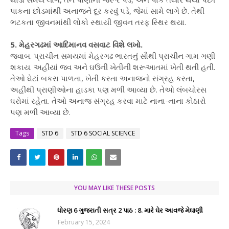
પાકના છોડમાંથી અનાજને દૂર કરવું પડે, જેમાં સામે લાગે છે. તેથી
ભટકતા જીવનમાંથી લોકો સ્થાયી જીવન તરફ સ્થિર થયા.
5. મેહરગઢમાં આદિમાનવ વસવાટ વિશે લખો.
જવાબ. પ્રાચીન સમયમાં મેહરગઢ ભારતનું સૌથી પ્રાચીન ગામ ગણી
શકાય. અહીંયાં જવ અને ઘઉંની ખેતીની શરૂઆતમાં ખેતી થતી હતી.
તેઓ ઘેટાં બકરા પાળતા, ખેતી કરતા અનાજનો સંગ્રહ કરતા,
અહીંથી પ્રાણીઓના હાડકા પણ મળી આવ્યા છે. તેઓ લંબચોરસ
ઘરોમાં રહેતા. તેઓ અનાજ સંગ્રહ કરવા માટે નાના-નાના કોઠારો
પણ મળી આવ્યા છે.
Tags
STD 6
STD 6 SOCIAL SCIENCE
YOU MAY LIKE THESE POSTS
ધોરણ 6 ગુજરાતી સત્ર 2 પાઠ : 8. મારે ઘેર આવજે મેઘાણી
February 15, 2024