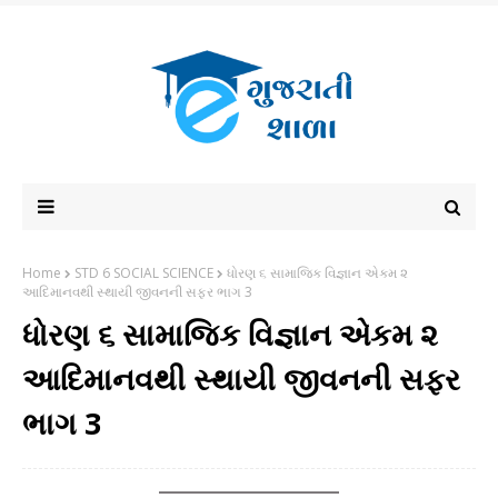
Home
STD 6 SOCIAL SCIENCE
ધોરણ ૬ સામાજિક વિજ્ઞાન એકમ ૨
આદિમાનવથી સ્થાયી જીવનની સફર ભાગ 3
ધોરણ ૬ સામાજિક વિજ્ઞાન એકમ ૨
આદિમાનવથી સ્થાયી જીવનની સફર
ભાગ 3