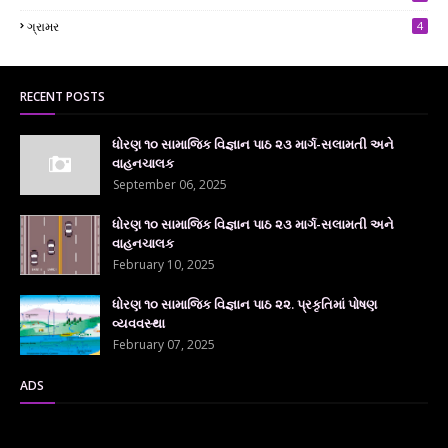
7
ગ્રામર
4
RECENT POSTS
ધોરણ ૧૦ સામાજિક વિજ્ઞાન પાઠ ૨૩ માર્ગ-સલામતી અને
વાહનચાલક
September 06, 2025
ધોરણ ૧૦ સામાજિક વિજ્ઞાન પાઠ ૨૩ માર્ગ-સલામતી અને
વાહનચાલક
February 10, 2025
ધોરણ ૧૦ સામાજિક વિજ્ઞાન પાઠ ૨૨. પ્રકૃતિમાં પોષણ
વ્યવવસ્થા
February 07, 2025
ADS