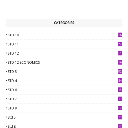
CATEGORIES
STD 10
66
STD 11
22
STD 12
61
STD 12 ECONOMICS
16
STD 3
82
STD 4
54
STD 6
13
9
STD 7
17
2
STD 9
62
Std 5
10
7
Std 8
12