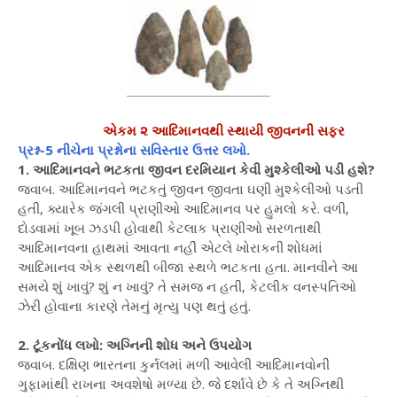
એકમ ૨ આદિમાનવથી સ્થાયી જીવનની સફર
પ્રશ્ન-5 નીચેના પ્રશ્નોના સવિસ્તાર ઉત્તર લખો.
1. આદિમાનવને ભટકતા જીવન દરમિયાન કેવી મુશ્કેલીઓ પડી હશે?
જવાબ. આદિમાનવને ભટકતું જીવન જીવતા ઘણી મુશ્કેલીઓ પડતી
હતી, ક્યારેક જંગલી પ્રાણીઓ આદિમાનવ પર હુમલો કરે. વળી,
દોડવામાં ખૂબ ઝડપી હોવાથી કેટલાક પ્રાણીઓ સરળતાથી
આદિમાનવના હાથમાં આવતા નહીં એટલે ખોરાકની શોધમાં
આદિમાનવ એક સ્થળથી બીજા સ્થળે ભટકતા હતા. માનવીને આ
સમયે શું ખાવું? શું ન ખાવું? તે સમજ ન હતી, કેટલીક વનસ્પતિઓ
ઝેરી હોવાના કારણે તેમનું મૃત્યુ પણ થતું હતું.
2. ટૂંકનોંધ લખો: અગ્નિની શોધ અને ઉપયોગ
જવાબ. દક્ષિણ ભારતના કુર્નલમાં મળી આવેલી આદિમાનવોની
ગુફામાંથી રાખના અવશેષો મળ્યા છે. જે દર્શાવે છે કે તે અગ્નિથી