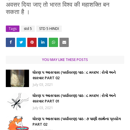
अवसर दिया जाए तो भारत विश्व की महाशक्ति बन
सकता है ।
Tags
std 5
STD 5 HINDI
YOU MAY LIKE THESE POSTS
ધોરણ ૫ આસપાસ (પર્યાવરણ) પાઠ : ૮ મચ્છર : રોગો અને
સારવાર PART 02
July 03, 2021
ધોરણ ૫ આસપાસ (પર્યાવરણ) પાઠ : ૮ મચ્છર : રોગો અને
સારવાર PART 01
July 03, 2021
ધોરણ ૫ આસપાસ (પર્યાવરણ) પાઠ : ૭ પાણી સાથેના પ્રયોગ
PART 02