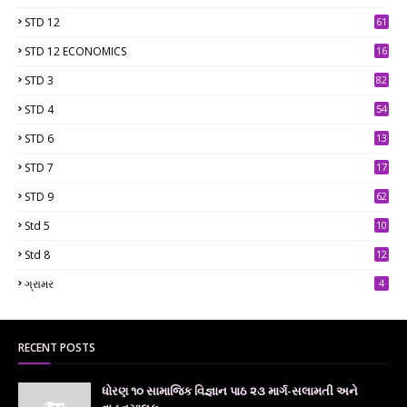
STD 12
61
STD 12 ECONOMICS
16
STD 3
82
STD 4
54
STD 6
13
9
STD 7
17
2
STD 9
62
Std 5
10
7
Std 8
12
7
ગ્રામર
4
RECENT POSTS
ધોરણ ૧૦ સામાજિક વિજ્ઞાન પાઠ ૨૩ માર્ગ-સલામતી અને