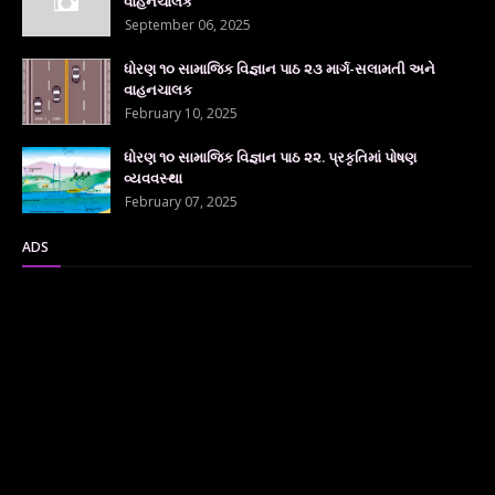
વાહનચાલક
September 06, 2025
ધોરણ ૧૦ સામાજિક વિજ્ઞાન પાઠ ૨૩ માર્ગ-સલામતી અને
વાહનચાલક
February 10, 2025
ધોરણ ૧૦ સામાજિક વિજ્ઞાન પાઠ ૨૨. પ્રકૃતિમાં પોષણ
વ્યવવસ્થા
February 07, 2025
ADS