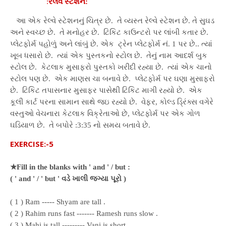
:
રેલવે સ્ટેશન:
આ એક રેલ્વે સ્ટેશનનું ચિત્ર છે. તે વ્યસ્ત રેલ્વે સ્ટેશન છે. તે સુઘડ
અને સ્વચ્છ છે. તે મનોહર છે. ટિકિટ કાઉન્ટરો પર લાંબી કતાર છે.
પ્લેટફોર્મ પહોળું અને લાંબું છે. એક ટ્રેન પ્લેટફોર્મ નં. 1 પર છે.. ત્યાં
ખૂબ ધસારો છે. ત્યાં એક પુસ્તકનો સ્ટોલ છે. તેનું નામ આદર્શ બુક
સ્ટોલ છે. કેટલાક મુસાફરો પુસ્તકો ખરીદી રહ્યા છે. ત્યાં એક ચાનો
સ્ટોલ પણ છે. એક માણસ ચા બનાવે છે. પ્લેટફોર્મ પર ઘણા મુસાફરો
છે. ટિકિટ તપાસનાર મુસાફર પાસેથી ટિકિટ માગી રહ્યો છે. એક
કૂલી કાર્ટ પરના સામાન સાથે જઇ રહ્યો છે. વેફર, કોલ્ડ ડ્રિંક્સ વગેરે
વસ્તુઓ વેચનારા કેટલાક વિક્રેતાઓ છે, પ્લેટફોર્મ પર એક ગોળ
ઘડિયાળ છે. તે બપોરે :3:35 નો સમય બતાવે છે.
EXERCISE:-5
★Fill in the blanks with ' and ' / but :
( ' and ' / ' but ' વડે ખાલી જગ્યા પૂરો )
( 1 ) Ram ----- Shyam are tall .
( 2 ) Rahim runs fast ------- Ramesh runs slow .
( 3 ) Mahi is tall --------- Vani is short.