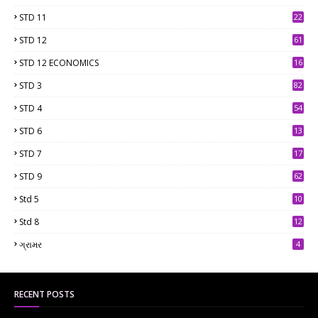
STD 11
22
STD 12
61
STD 12 ECONOMICS
16
STD 3
82
STD 4
54
STD 6
13
9
STD 7
17
2
STD 9
62
Std 5
10
7
Std 8
12
7
ગ્રામર
4
RECENT POSTS