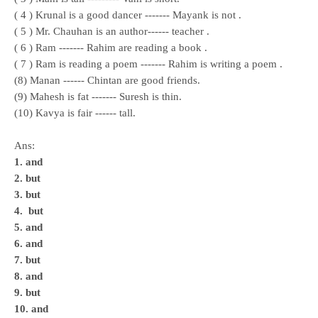
( 4 ) Krunal is a good dancer ------- Mayank is not .
( 5 ) Mr. Chauhan is an author------ teacher .
( 6 ) Ram ------- Rahim are reading a book .
( 7 ) Ram is reading a poem ------- Rahim is writing a poem .
(8) Manan ------ Chintan are good friends.
(9) Mahesh is fat ------- Suresh is thin.
(10) Kavya is fair ------ tall.
Ans:
1. and
2. but
3. but
4. but
5. and
6. and
7. but
8. and
9. but
10. and