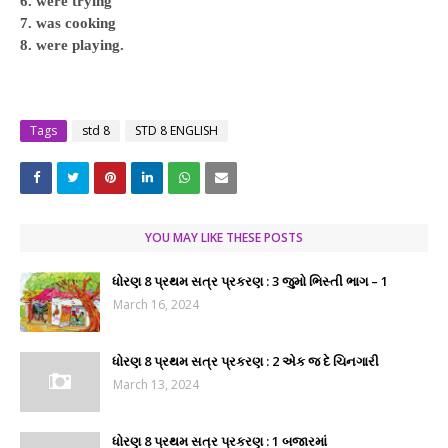
6. were trying
7. was cooking
8. were playing.
Tags
std 8
STD 8 ENGLISH
YOU MAY LIKE THESE POSTS
ધોરણ 8 પ્રથમ સત્ર પ્રકરણ : 3 જુમો ભિસ્તી ભાગ – 1
March 16, 2024
ધોરણ 8 પ્રથમ સત્ર પ્રકરણ : 2 એક જ દે ચિનગારી
March 13, 2024
ધોરણ 8 પ્રથમ સત્ર પ્રકરણ : 1 બજારમાં