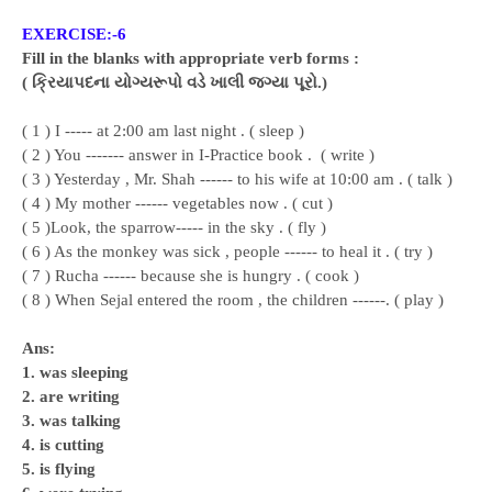
EXERCISE:-6
Fill in the blanks with appropriate verb forms :
( ક્રિયાપદના યોગ્યરૂપો વડે ખાલી જગ્યા પૂરો.)
( 1 ) I ----- at 2:00 am last night . ( sleep )
( 2 ) You ------- answer in I-Practice book . ( write )
( 3 ) Yesterday , Mr. Shah ------ to his wife at 10:00 am . ( talk )
( 4 ) My mother ------ vegetables now . ( cut )
( 5 )Look, the sparrow----- in the sky . ( fly )
( 6 ) As the monkey was sick , people ------ to heal it . ( try )
( 7 ) Rucha ------ because she is hungry . ( cook )
( 8 ) When Sejal entered the room , the children ------. ( play )
Ans:
1. was sleeping
2. are writing
3. was talking
4. is cutting
5. is flying