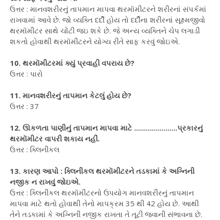
ઉત્તર : માનવશરીરનું તાપમાન માપવા થરમૉમીટરને શરીરનાં સંપર્કમાં
રાખવામાં આવે છે. જો વ્યક્તિ દર્દી હોય તો દર્દીના શરીરનાં સૂક્ષ્મજીવો
થરમૉમીટર સાથે ચોંટી જઇ શકે છે. જે અન્ય વ્યક્તિને ચેપ લગાડી
શકતો હોવાથી થરમૉમીટરને યોગ્ય રીતે સાફ કરવું જોઇએ.
10. થરમૉમીટરમાં ક્યું પ્રવાહી વપરાય છે?
ઉત્તર : પારો
11. માનવશરીરનું તાપમાન કેટલું હોય છે?
ઉત્તર : 37
12. ઊકળતા પાણીનું તાપમાન માપવા માટે ......................પ્રકારનું
થરમૉમીટર વાપરી શકાય નહીં.
ઉત્તર : ક્લિનીકલ
13. કારણ આપો : ક્લિનીકલ થરમૉમીટરને તડકામાં કે અગ્નિની
નજીક ન રાખવું જોઇએ.
ઉત્તર : ક્લિનીકલ થરમૉમીટરનો ઉપયોગ માનવશરીરનું તાપમાન
માપવા માટે થતો હોવાથી તેનો માપક્રમ 35 થી 42 હોય છે. આથી
તેને તડકામાં કે અગ્નિની નજીક રાખતા તે તૂટી જવાની સંભાવના છે.