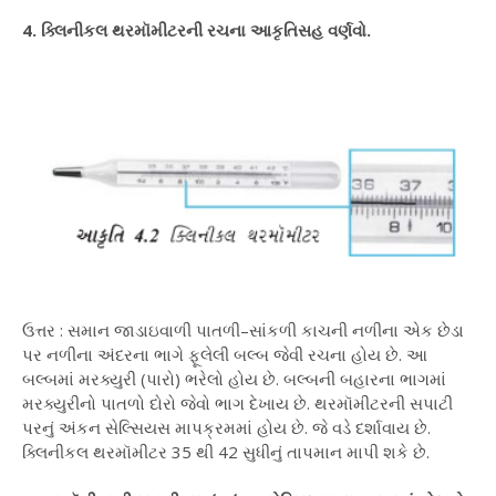
4. ક્લિનીકલ થરમૉમીટરની રચના આકૃતિસહ વર્ણવો.
ઉત્તર : સમાન જાડાઇવાળી પાતળી–સાંકળી કાચની નળીના એક છેડા
પર નળીના અંદરના ભાગે ફૂલેલી બલ્બ જેવી રચના હોય છે. આ
બલ્બમાં મરક્યુરી (પારો) ભરેલો હોય છે. બલ્બની બહારના ભાગમાં
મરક્યુરીનો પાતળો દોરો જેવો ભાગ દેખાય છે. થરમૉમીટરની સપાટી
પરનું અંકન સેલ્સિયસ માપક્રમમાં હોય છે. જે વડે દર્શાવાય છે.
ક્લિનીકલ થરમૉમીટર 35 થી 42 સુધીનું તાપમાન માપી શકે છે.