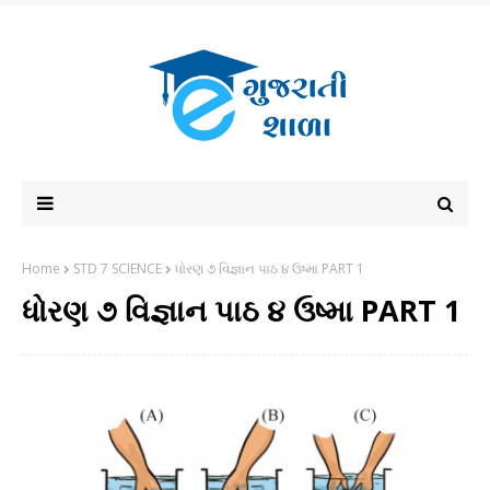
Home
STD 7 SCIENCE
ધોરણ ૭ વિજ્ઞાન પાઠ ૪ ઉષ્મા PART 1
ધોરણ ૭ વિજ્ઞાન પાઠ ૪ ઉષ્મા PART 1