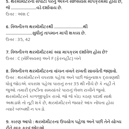
5. થરમૉમીટરની સપાટી પરનું અંકન સેલ્સિયસ માપક્રમમાં હોય છે,
જે ......................વડે દર્શાવાય છે.
ઉત્તર : અંશ C
6. ક્લિનીકલ થરમૉમીટરથી .........................થી
.......................સુધીનું તાપમાન માપી શકાય છે.
ઉત્તર : 35, 42
7. ક્લિનીકલ થરમૉમીટરમાં ક્યા માપક્રમ દર્શાવેલ હોય છે?
ઉત્તર : C (સેલ્સિયસ) અને F (ફેરનહીટ) બંને
8. ક્લિનીકલ થરમૉમીટરના વાંચન વખતે રાખતી સાવચેતી જણાવો.
ઉત્તર : થરમૉમીટરને વપરાશ પહેલા અને પછી જંતુનાશક દ્રાવણથી
ધોવું જોઇએ. વપરાશ પહેલા પારાનું સ્તર 35 થી નીચે છે કે નહીં તે
જુઓ. તમારી દ્રષ્ટીના સમયાંતરે પારાનું લેવલ રાખીને જુખો.
થરમૉમીટરને કાળજીપૂર્વક રાખો. જો જે કોઇ કઠણ પદાર્થ સાથે
અથડાશે તો તૂટી શકે છે, થરમૉમીટરને જ્યારે આંક નોંધતા હોય
ત્યારે બલ્બથી ન પકડો.
9. કારણ આપો : થરમૉમીટરના ઉપયોગ પહેલા અને પછી તેને યોગ્ય
રીતે સાફ કરવું જોઇએ.