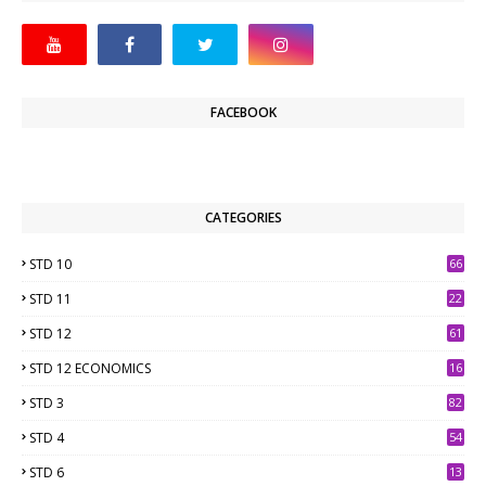
FACEBOOK
CATEGORIES
STD 10
66
STD 11
22
STD 12
61
STD 12 ECONOMICS
16
STD 3
82
STD 4
54
STD 6
13