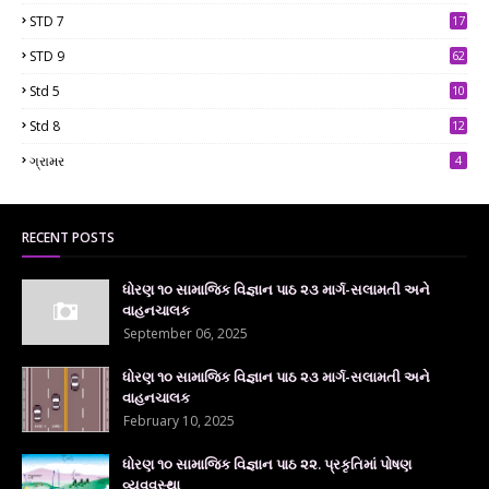
9
STD 7
17
2
STD 9
62
Std 5
10
7
Std 8
12
7
ગ્રામર
4
RECENT POSTS
ધોરણ ૧૦ સામાજિક વિજ્ઞાન પાઠ ૨૩ માર્ગ-સલામતી અને
વાહનચાલક
September 06, 2025
ધોરણ ૧૦ સામાજિક વિજ્ઞાન પાઠ ૨૩ માર્ગ-સલામતી અને
વાહનચાલક
February 10, 2025
ધોરણ ૧૦ સામાજિક વિજ્ઞાન પાઠ ૨૨. પ્રકૃતિમાં પોષણ
વ્યવવસ્થા