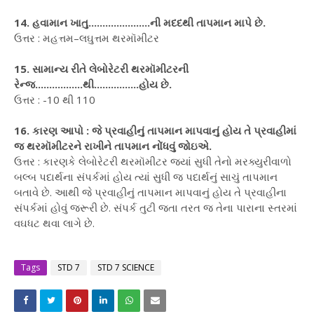
14. હવામાન ખાતુ......................ની મદદથી તાપમાન માપે છે.
ઉત્તર : મહત્તમ–લઘુત્તમ થરમૉમીટર
15. સામાન્ય રીતે લેબોરેટરી થરમૉમીટરની
રેન્જ.................થી................હોય છે.
ઉત્તર : -10 થી 110
16. કારણ આપો : જે પ્રવાહીનું તાપમાન માપવાનું હોય તે પ્રવાહીમાં
જ થરમૉમીટરને રાખીને તાપમાન નોંધવું જોઇએ.
ઉત્તર : કારણકે લેબોરેટરી થરમૉમીટર જ્યાં સુધી તેનો મરક્યુરીવાળો
બલ્બ પદાર્થના સંપર્કમાં હોય ત્યાં સુધી જ પદાર્થનું સાચું તાપમાન
બતાવે છે. આથી જે પ્રવાહીનું તાપમાન માપવાનું હોય તે પ્રવાહીના
સંપર્કમાં હોવું જરૂરી છે. સંપર્ક તુટી જતા તરત જ તેના પારાના સ્તરમાં
વઘધટ થવા લાગે છે.
Tags
STD 7
STD 7 SCIENCE