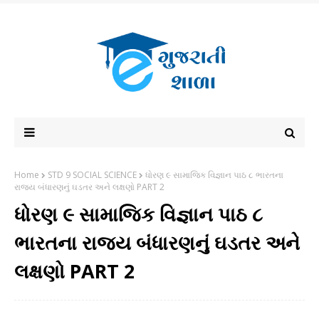
Home
STD 9 SOCIAL SCIENCE
ધોરણ ૯ સામાજિક વિજ્ઞાન પાઠ ૮ ભારતના
રાજ્ય બંધારણનું ઘડતર અને લક્ષણો PART 2
ધોરણ ૯ સામાજિક વિજ્ઞાન પાઠ ૮
ભારતના રાજ્ય બંધારણનું ઘડતર અને
લક્ષણો PART 2