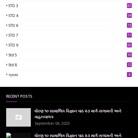
STD 3
82
STD 4
54
STD 6
13
9
STD 7
17
2
STD 9
62
Std 5
10
7
Std 8
12
7
ગ્રામર
4
RECENT POSTS
ધોરણ ૧૦ સામાજિક વિજ્ઞાન પાઠ ૨૩ માર્ગ-સલામતી અને
વાહનચાલક
September 06, 2025
ધોરણ ૧૦ સામાજિક વિજ્ઞાન પાઠ ૨૩ માર્ગ-સલામતી અને