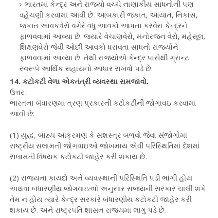
ભારતમાં કેન્દ્ર અને રાજ્યો વચ્ચે નાણાકીય સાધનોની પણ
વહેંચણી કરવામાં આવી છે. આબકારી જકાત, આયાત, નિકાસ,
જકાત આવકવેરો વગેરે વધુ આવકો આપતા કરવેરા કેન્દ્રને
ફાળવવામાં આવ્યા છે. જ્યારે વેચાણવેરો, મંનોરજન વેરો, મહેસૂલ,
શિક્ષણવેરો જેવી ઓછી આવકો ધરાવતા સાધનો રાજ્યોને
ફાળવવામાં આવ્યા છે. તેથી રાજ્યોએ કેન્દ્ર પાસેથી ગ્રાન્ટ
સ્વરૂપે આર્થિક સહાયનો આધાર રાખવો પડે છે.
14. કટોકટી વેળા એકતંત્રી વ્યવસ્થા સમજાવો.
ઉત્તર :
ભારતના બંધારણમાં ત્રણ પ્રકારની કટોકટીની જોગાવઇ કરવામાં
આવી છે:
(1) યુદ્ધ, બાહ્ય આક્રમણ કે સશસ્ત્ર બળવો જેવા સંજોગોમાં
રાષ્ટ્રીય સલામતી જોગવાઇઓ જોખમાય એવી પરિસ્થિતિમાં દેશમાં
સલામતી વિષયક કટોકટી જાહેર કરી શકાય છે.
(2) રાજ્યના કાયદો અને વ્યવસ્થાની પરિસ્થિતિ પડી ભાંગી હોય
અથવા બંધારણીય જોગવાઇઓ અનુસાર રાજ્યની સરકાર ચાલી શકે
તેમ ન હોય ત્યારે કેન્દ્ર સરકારે બંધારણીય કટોકટી જાહેર કરી
શકાય છે. અને રાષ્ટ્રપતિ શાસન રાજ્યમાં લાગુ પડે છે.