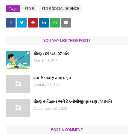
Tags
STD 9
STD 9 SOCIAL SCIENCE
YOU MAY LIKE THESE POSTS
ધોરણ : 09 પાઠ: 07 ગતિ
March 13, 2024
std 9 kaary ane urja
January 08, 2024
ધોરણ ૯ વિજ્ઞાન અને ટેકનોલોજી પ્રકરણ : ૧૧ ધ્વનિ
December 23, 2023
POST A COMMENT