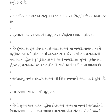
રહી શકે છે.
સંસદીય સરકાર બે સંયુક્ત જવાબદારીના સિદ્ધાંત ઉપર કામ કરે
છે.
પ્રધાનમંડળના અત્યંત મહત્વના નિર્ણયો લેવાતા હોય છે.
કેન્દ્રમાં રાષ્ટ્રપતિના નામે તથા રાજ્યમાં રાજ્યપાલના નામે
વહીવટ ચાલતો હોવા છતાં ખરેખર સત્તા કેન્દ્રમાં વડાપ્રધાનની
આગેવાની હેઠળનું પ્રધાનમંડળ અને રાજ્યોમાં મુખ્યપ્રધાનના
હેઠળનું પ્રધાનમંડળ જ વહીવટી અને કારોબારી સત્તા ભોગવે છે.
રાજ્યનું પ્રધાનમંડળ રાજ્યની વિધાનસભાને જવાબદાર હોય છે.
લોકસભા એ કાયમી ગૃહ નથી.
તેની મુદત પાંચ વર્ષની હોય છે.રાજ્ય સભામાં સભ્યો રાજ્યોની
વિધાનસભામાં ચુટાઇને આવેલ ધારાસભ્યોને ચૂંટે છે. તેઓ જે–તે