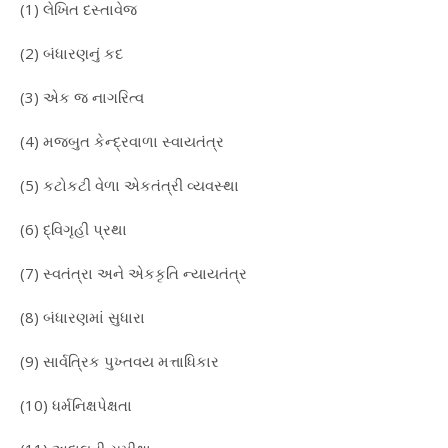
(1) લેખિત દસ્તાવેજ
(2) બંધારણનું કદ
(3) એક જ નાગરિત્વ
(4) મજબુત કેન્દ્રવાળા સ્વાયતંત્ર
(5) કટોકટી વેળા એકતંત્રી વ્યવસ્થા
(6) દ્વિગૃહી પ્રથા
(7) સ્વતંત્રા અને એકકૃતિ ન્યાયતંત્ર
(8) બંધારણમાં સુધારા
(9) સાર્વત્રિક પુખ્તવય મત્તાધિકાર
(10) ધર્મનિક્ષપેક્ષતા