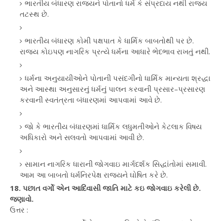
ભારતીય બંધારણ રાજ્યને પોતાનો ધર્મ કે સંપ્રદાય નથી રાજ્ય
તટસ્થ છે.
ભારતીય બંધારણ કોમી પક્ષપાત કે ધાર્મિક બાબતોથી પર છે.
રાજ્ય કોઇપણ નાગરિક પ્રત્યે ધર્મના આધારે ભેદભાવ રાખતું નથી.
ધર્મના અનુયાયીઓને પોતાની પસંદગીનો ધાર્મિક માન્યતા શ્રદ્ધા
અને આસ્થા અનુસારનું ધર્મનું પાલન કરવાની પ્રસાર–પ્રસારણ
કરવાની સ્વતંત્રતા બંધારણમાં આપવામાં આવે છે.
જો કે ભારતીય બંધારણમાં ધાર્મિક લધુમતીઓને કેટલાક વિષય
અધિકારો અને સલવતો આપવામાં આવી છે.
સામાન નાગરિક ધારાની જોગવાઇ માર્ગદર્શક સિદ્ધાંતોમાં સમાવી.
આમ આ બાબતો ધર્મનિરપેક્ષ રાજ્યને ઘોષિત કરે છે.
18. પછાત વર્ગો એન આદિવાસી જાતિ માટે કઇ જોગવાઇ કરેલી છે.
જણાવો.
ઉત્તર :