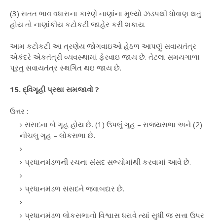
(3) સતત ભાવ વધારાના કારણે નાણાંના મુલ્યો ઝડપથી ધોવાણ થતું
હોય તો નાણાંકીય કટોકટી જાહેર કરી શકાય.
આમ કટોકટી આ ત્રણેય જોગવાઇઓ હેઠળ આપણું સવાયતંત્ર
એકંદરે એકતંત્રી વ્યવસ્થામાં ફેરવાઇ જાય છે. તેટલા સમયગાળા
પૂરતુ સવાયતંત્ર સ્થગિત થઇ જાય છે.
15. દ્વિગૃહી પ્રથા સમજાવો ?
ઉત્તર :
સંસદના બે ગૃહ હોય છે. (1) ઉપલું ગૃહ – રાજ્યસભા અને (2)
નીચલુ ગૃહ – લોકસભા છે.
પ્રધાનમંડળની રચના સંસદ સભ્યોમાંથી કરવામાં આવે છે.
પ્રધાનમંડળ સંસદને જવાબદાર છે.
પ્રધાનમંડળ લોકસભાનો વિશ્વાસ ધરાવે ત્યાં સુધી જ સત્તા ઉપર