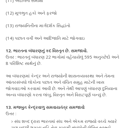
(11) અદાલતી સમીક્ષા
(12) મૂળભુત હકો અને ફરજો
(13) રાજ્યનિતીના માર્ગદર્શક સિદ્ધાંતો
(14) પછાત વર્ગો અને આદિજાતિ માટે જોગવાઇ
12. ભારતના બંધારણનું કદ વિસ્તૃત છે. સમજાવો.
ઉત્તર : ભારતનું બંધારણ 22 ભાગોમાં વહેંચાયેલું 595 અનુચ્છેદો અને
8 પરિશિષ્ટ સાથેનું છે.
આ બંધારણમાં કેન્દ્ર અને રાજ્યોની શાસનવ્યવસ્થા અને તેમના
આંતરસંબધો લોકોના પછાત અને વંચિત સમુહ માટેની ખાસ
જોગવાઇઓ કરવામાં આવી છે. અને તેથી આપણું બંધારણ દુનિયાના
અન્ય બંધારણો કરતા લાંબુ, વિસ્તૃત અને વિરાટપૂર્ણ બન્યું છે.
13. મજબુત કેન્દ્રવાળુ સમવાયતંત્ર સમજાવો
ઉત્તર :
સંઘ શબ્દ દ્રારા ભારતમાં સંઘ અને એકમ રાજ્યો વચ્ચે ક્યારે
પણ બદલી શકાય નહિ તેવા કાયમી સંબંધોની લેખિત સ્વરૂપે