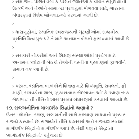
સમાજના પછાત વર્ગો કે પછાત જાતિઓ કે વંચિત સમુદાયોના
ઉત્કર્ષ અને તેઓને સામાન્ય પ્રવાહમાં ભેળવવા માટે, ભારતના
બંધારણમાં વિશેષ જોગવાઇઓ કરવામાં આવી છે.
ધારાગૃહોમાં, સ્થાનિક સ્વરાજ્યની ચૂંટણીઓમાં રાજકીય
પ્રતિનિધિત્વ પુરું પડે તે માટે અનામત બેઠકો ફાળવવામાં આવી છે.
સરકારી નોકરીમાં અને શિક્ષણ સંસ્થાઓમાં પ્રવેગ માટે
અનામત ક્વોટાની બેઠકો તેઓની વસ્તીના પ્રમાણમાં ફાળવીને
સમાન તક આપી છે.
પછાત, જાતિના બાળકોને શિક્ષણ માટે શિષ્યવૃત્તિ, સવલતો, ફી
માફી, સગવડોના લાભ, ‘હકારાત્મક ભેદભાવનાઓ’ કે ‘રક્ષણાત્મક
ભેદાભાવ’ ની નીતિનો ખાસ પ્રબંધ બંધારણમાં કરવામાં આવ્યો છે.
19. રાજ્યનીતિના માગદર્શક સિદ્ધાંતો જણાવો ?
ઉત્તર : લોકોના રક્ષણ, સલામતીની સાથે કલ્યાણ સાધવાનો પ્રયાસ
રાજ્યે કરવાનો છે. રાજ્યોને નીતિ ઘડતરમાં અને રાજ્યશાસનમાં
માર્ગદર્શક સિદ્ધાંતો માર્ગદર્શક આપે છે. તેથી પણ તે સિદ્ધાંતો
‘માર્ગદર્શક સિદ્ધાંતો’ કહેવાય છે.