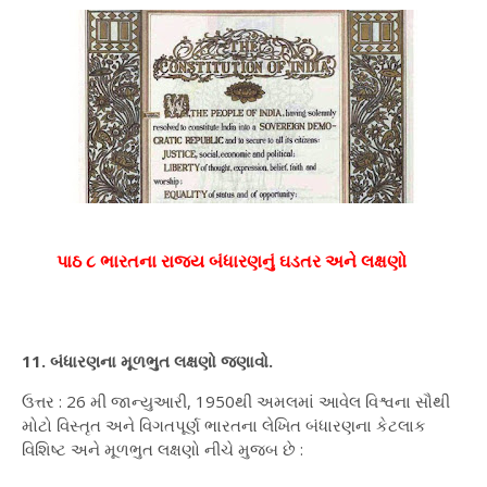
પાઠ ૮ ભારતના રાજ્ય બંધારણનું ઘડતર અને લક્ષણો
11. બંધારણના મૂળભુત લક્ષણો જણાવો.
ઉત્તર : 26 મી જાન્યુઆરી, 1950થી અમલમાં આવેલ વિશ્વના સૌથી
મોટો વિસ્તૃત અને વિગતપૂર્ણ ભારતના લેખિત બંધારણના કેટલાક
વિશિષ્ટ અને મૂળભુત લક્ષણો નીચે મુજબ છે :