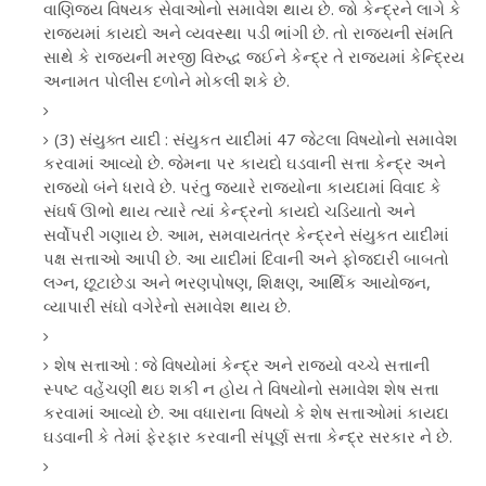
વાણિજ્ય વિષયક સેવાઓનો સમાવેશ થાય છે. જો કેન્દ્રને લાગે કે
રાજ્યમાં કાયદો અને વ્યવસ્થા પડી ભાંગી છે. તો રાજ્યની સંમતિ
સાથે કે રાજ્યની મરજી વિરુદ્ધ જઈને કેન્દ્ર તે રાજ્યમાં કેન્દ્રિય
અનામત પોલીસ દળોને મોકલી શકે છે.
(3) સંયુક્ત યાદી : સંયુકત યાદીમાં 47 જેટલા વિષયોનો સમાવેશ
કરવામાં આવ્યો છે. જેમના પર કાયદો ઘડવાની સત્તા કેન્દ્ર અને
રાજ્યો બંને ધરાવે છે. પરંતુ જ્યારે રાજ્યોના કાયદામાં વિવાદ કે
સંઘર્ષ ઊભો થાય ત્યારે ત્યાં કેન્દ્રનો કાયદો ચડિયાતો અને
સર્વોપરી ગણાય છે. આમ, સમવાયતંત્ર કેન્દ્રને સંયુકત યાદીમાં
પક્ષ સત્તાઓ આપી છે. આ યાદીમાં દિવાની અને ફોજદારી બાબતો
લગ્ન, છૂટાછેડા અને ભરણપોષણ, શિક્ષણ, આર્થિક આયોજન,
વ્યાપારી સંઘો વગેરેનો સમાવેશ થાય છે.
શેષ સત્તાઓ : જે વિષયોમાં કેન્દ્ર અને રાજ્યો વચ્ચે સત્તાની
સ્પષ્ટ વહેંચણી થઇ શકી ન હોય તે વિષયોનો સમાવેશ શેષ સત્તા
કરવામાં આવ્યો છે. આ વધારાના વિષયો કે શેષ સત્તાઓમાં કાયદા
ઘડવાની કે તેમાં ફેરફાર કરવાની સંપૂર્ણ સત્તા કેન્દ્ર સરકાર ને છે.