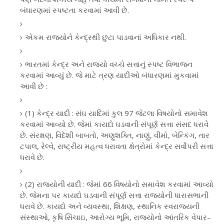
બંધારણમાં સ્પષ્ટતા કરવામાં આવી છે.
એકમ રાજ્યોને કેન્દ્રથી છુટા પાડવાનાં અધિકાર નથી.
ભારતમાં કેન્દ્ર અને રાજ્યો વચ્ચે સત્તાનું સ્પષ્ટ વિભાજન
કરવામાં આવ્યું છે. જે માટે ત્રણ યાદીઓ બંધારણમાં મુકવામાં
આવી છે :
(1) કેન્દ્ર યાદી : સંઘ યાદિમાં કુલ 97 જેટલા વિષયોનો સમાવેશ
કરવામાં આવ્યો છે. જેમાં કાયદો ઘડવાની સંપૂર્ણ સત્તા સંસદ ધરાવે
છે. સંરક્ષણ, વિદેશી બાબતો, અણુશક્તિ, નાણું, વીમો, બેન્કિંગ, તાર
ટપાલ, રેલ્વે, રાષ્ટ્રીય મહત્વ ધરાવતા ક્ષેત્રોમાં કેન્દ્ર સર્વોપરી સત્તા
ધરાવે છે.
(2) રાજ્યોની યાદી : જેમાં 66 વિષયોનો સમાવેશ કરવામાં આવ્યો
છે. જેમના પર કાયદો ઘડવાની સંપૂર્ણ સત્તા રાજ્યોની ધારાસભાની
ધરાવે છે. કાયદો અને વ્યવસ્થા, શિક્ષણ, સ્થાનિક સ્વરાજ્યની
સંસ્થાઓ, કૃષિ સિંચાઇ, આરોગ્ય ભૂમિ, રાજ્યોનો આંતરિક વેપાર–