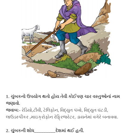
1. ચુંબકનો ઉપયોગ થતો હોય તેવી કોઈપણ ચાર વસ્તુઓનાં નામ
જણાવો.
જવાબ:-
રેડિયો,ટીવી, ટેલિફોન, વિદ્યુત પંખો, વિદ્યુત ઘંટડી,
લાઉડસ્પીકર ,માઇક્રોફોન રેફ્રિજરેટર, ડાયનેમાં વગેરે બનાવવા.
2. ચુંબકની શોધ_________દેશમાં થઈ હતી.