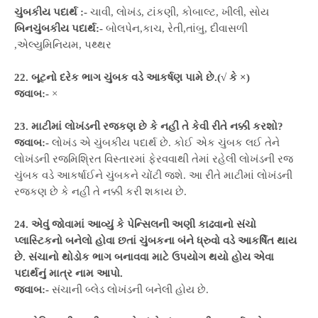
ચુંબકીય પદાર્થ :-
ચાવી, લોખંડ, ટાંકણી, કોબાલ્ટ, ખીલી, સોય
બિનચુંબકીય પદાર્થ:-
બોલપેન,કાચ, રેતી,તાંબુ, દીવાસળી
,એલ્યુમિનિયમ, પથ્થર
22. બૂટનો દરેક ભાગ ચુંબક વડે આકર્ષણ પામે છે.(√ કે ×)
જવાબ:-
×
23. માટીમાં લોખંડની રજકણ છે કે નહીં તે કેવી રીતે નક્કી કરશો?
જવાબ:-
લોખંડ એ ચુંબકીય પદાર્થ છે. કોઈ એક ચુંબક લઈ તેને
લોખંડની રજમિશ્રિત વિસ્તારમાં ફેરવવાથી તેમાં રહેલી લોખંડની રજ
ચુંબક વડે આકર્ષાઈને ચુંબકને ચોંટી જશે. આ રીતે માટીમાં લોખંડની
રજકણ છે કે નહીં તે નક્કી કરી શકાય છે.
24. એવું જોવામાં આવ્યું કે પેન્સિલની અણી કાઢવાનો સંચો
પ્લાસ્ટિકનો બનેલો હોવા છતાં ચુંબકના બંને ધ્રુવો વડે આકર્ષિત થાય
છે. સંચાનો થોડોક ભાગ બનાવવા માટે ઉપયોગ થયો હોય એવા
પદાર્થનું માત્ર નામ આપો.
જવાબ:-
સંચાની બ્લેડ લોખંડની બનેલી હોય છે.