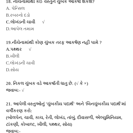
18. નીચેનામાંથી કઈ વસ્તુને ચુંબક આકર્ષી શકશે?
A. પેન્સિલ
B.રબરનો દડો
C.લોખંડની ચાવી
√
D.આપેલ તમામ
19.નીચેનામાંથી કોણ ચુંબક તરફ આકર્ષણ નહીં પામે ?
A.પથ્થર
√
B.ખીલી
C.લોખંડની ચાવી
D.સોય
20. નિકલ ચુંબક વડે આકર્ષાતી ધાતુ છે. (√ કે ×)
જવાબ:-
√
21. આપેલી વસ્તુઓનું 'ચુંબકીય પદાર્થ' અને 'બિનચુંબકીય પદાર્થ'માં
વર્ગીકરણ કરો:
(બોલપેન, ચાવી, કાચ, રેતી, લોખંડ, તાંબું, દીવાસળી, એલ્યુમિનિયમ,
ટાંકણી, કોબાલ્ટ, ખીલી, પથ્થર, સોય)
જવાબ:-