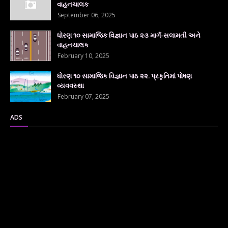
વાહનચાલક
September 06, 2025
ધોરણ ૧૦ સામાજિક વિજ્ઞાન પાઠ ૨૩ માર્ગ-સલામતી અને
વાહનચાલક
February 10, 2025
ધોરણ ૧૦ સામાજિક વિજ્ઞાન પાઠ ૨૨. પ્રકૃતિમાં પોષણ
વ્યવવસ્થા
February 07, 2025
ADS