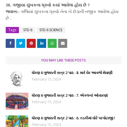
30. ગજીયા ચુંબકના ધ્રુવો કયાં આવેલા હોય છે ?
જવાબ:-
ગજિયા ચુંબકના ધ્રુવો તેના બે છેડાની નજીક આવેલા હોય
છે .
Tags
STD 6
STD 6 SCIENCE
YOU MAY LIKE THESE POSTS
ધોરણ 6 ગુજરાતી સત્ર 2 પાઠ : 8. મારે ઘેર આવજે મેઘાણી
February 15, 2024
ધોરણ 6 ગુજરાતી સત્ર 2 પાઠ : 7. એકલનાં ઓવારણાં
February 15, 2024
ધોરણ 6 ગુજરાતી સત્ર 2 પાઠ : 6. તડકીમાં ઘોરે પરપોટાજી !
February 15, 2024