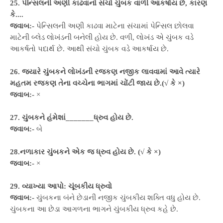
25. પેન્સિલની અણી કાઢવાનો સંચો ચુંબક વાળી આકર્ષાય છે, કારણ
કે....
જવાબ:-
પેન્સિલની અણી કાઢવા માટેના સંચામાં પેન્સિલ છોલવા
માટેની બ્લેડ લોખંડની બનેલી હોય છે. વળી, લોખંડ એ ચુંબક વડે
આકર્ષતો પદાર્થ છે. આથી સંચો ચુંબક વડે આકર્ષાય છે.
26. જ્યારે ચુંબકને લોખંડની રજકણ નજીક લાવવામાં આવે ત્યારે
મહતમ રજકણ તેના વચ્ચેના ભાગમાં ચોંટી જાય છે.(√ કે ×)
જવાબ:-
×
27. ચુંબકને હંમેશાં_______ધ્રુવ હોય છે.
જવાબ:-
બે
28.નળાકાર ચુંબકને એક જ ધ્રુવ હોય છે. (√ કે ×)
જવાબ:-
×
29. વ્યાખ્યા આપો: ચૂંબકીય ધ્રુવો
જવાબ:-
ચુંબકના બંને છેડાની નજીક ચુંબકીય શક્તિ વધુ હોય છે.
ચુંબકના આ છેડા આગળના ભાગને ચુંબકીય ધ્રુવ કહે છે.