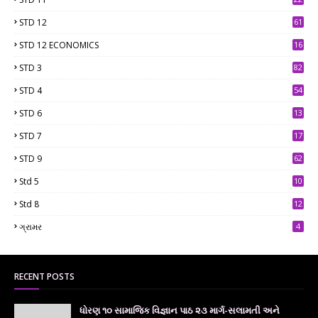
STD 12
61
STD 12 ECONOMICS
16
STD 3
82
STD 4
54
STD 6
13
9
STD 7
17
2
STD 9
62
Std 5
10
7
Std 8
12
7
ગ્રામર
4
RECENT POSTS
ધોરણ ૧૦ સામાજિક વિજ્ઞાન પાઠ ૨૩ માર્ગ-સલામતી અને