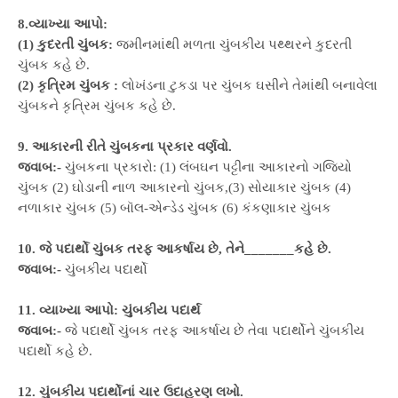
8.વ્યાખ્યા આપો:
(1) કુદરતી ચુંબક:
જમીનમાંથી મળતા ચુંબકીય પથ્થરને કુદરતી
ચુંબક કહે છે.
(2) કૃત્રિમ ચુંબક :
લોખંડના ટુકડા પર ચુંબક ઘસીને તેમાંથી બનાવેલા
ચુંબકને કૃત્રિમ ચુંબક કહે છે.
9. આકારની રીતે ચુંબકના પ્રકાર વર્ણવો.
જવાબ:-
ચુંબકના પ્રકારો: (1) લંબઘન પટ્ટીના આકારનો ગજિયો
ચુંબક (2) ઘોડાની નાળ આકારનો ચુંબક,(3) સોયાકાર ચુંબક (4)
નળાકાર ચુંબક (5) બૉલ-એન્ડેડ ચુંબક (6) કંકણાકાર ચુંબક
10. જે પદાર્થો ચુંબક તરફ આકર્ષાય છે, તેને_______કહે છે.
જવાબ:-
ચુંબકીય પદાર્થો
11. વ્યાખ્યા આપો: ચુંબકીય પદાર્થ
જવાબ:-
જે પદાર્થો ચુંબક તરફ આકર્ષાય છે તેવા પદાર્થોને ચુંબકીય
પદાર્થો કહે છે.
12. ચુંબકીય પદાર્થોનાં ચાર ઉદાહરણ લખો.