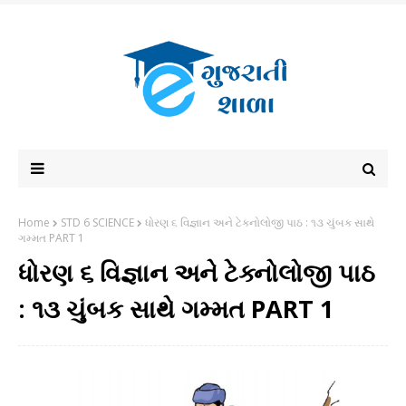
Home
STD 6 SCIENCE
ધોરણ ૬ વિજ્ઞાન અને ટેક્નોલોજી પાઠ : ૧૩ ચુંબક સાથે
ગમ્મત PART 1
ધોરણ ૬ વિજ્ઞાન અને ટેક્નોલોજી પાઠ
: ૧૩ ચુંબક સાથે ગમ્મત PART 1