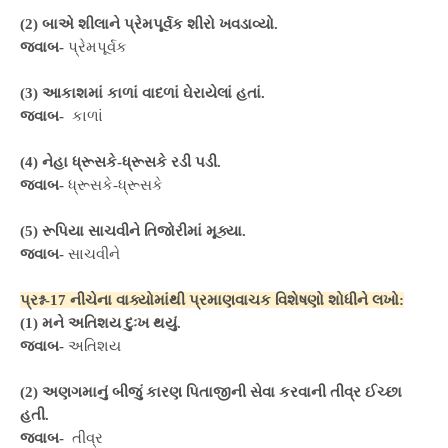
(2) બાએ શીલાને પ્રેમપૂર્વક શીરો ખવડાવ્યો.
જવાબ-
પ્રેમપૂર્વક
(3) આકાશમાં કાળાં વાદળાં ઘેરાયેલાં હતાં.
જવાબ-
કાળાં
(4) નેહા ધ્રૂસકે-ધ્રૂસકે રડી પડી.
જવાબ-
ધ્રૂસકે-ધ્રૂસકે
(5) રૂપિયા સાચવીને તિજોરીમાં મૂક્યા.
જવાબ-
સાચવીને
પ્રશ્ન-17 નીચેના વાક્યોમાંથી પ્રમાણવાચક વિશેષણો શોધીને લખો:
(1) મને અતિશય દુઃખ થયું.
જવાબ-
અતિશય
(2) અણગમાનું બીજું કારણ પિતાજીની સેવા કરવાની તીવ્ર ઈચ્છા
હતી.
જવાબ-
તીવ્ર