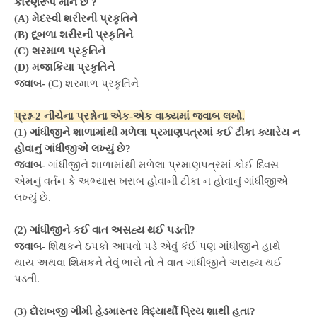
કારણરૂપ માને છે ?
(A) મેદસ્વી શરીરની પ્રકૃતિને
(B) દૂબળા શરીરની પ્રકૃતિને
(C) શરમાળ પ્રકૃતિને
(D) મજાકિયા પ્રકૃતિને
જવાબ-
(C) શરમાળ પ્રકૃતિને
પ્રશ્ન-2 નીચેના પ્રશ્નોના એક-એક વાક્યમાં જવાબ લખો.
(1) ગાંધીજીને શાળામાંથી મળેલા પ્રમાણપત્રમાં કઈ ટીકા ક્યારેય ન
હોવાનું ગાંધીજીએ લખ્યું છે?
જવાબ-
ગાંધીજીને શાળામાંથી મળેલા પ્રમાણપત્રમાં કોઈ દિવસ
એમનું વર્તન કે અભ્યાસ ખરાબ હોવાની ટીકા ન હોવાનું ગાંધીજીએ
લખ્યું છે.
(2) ગાંધીજીને કઈ વાત અસહ્ય થઈ પડતી?
જવાબ-
શિક્ષકને ઠપકો આપવો પડે એવું કંઈ પણ ગાંધીજીને હાથે
થાય અથવા શિક્ષકને તેવું ભાસે તો તે વાત ગાંધીજીને અસહ્ય થઈ
પડતી.
(3) દોરાબજી ગીમી હેડમાસ્તર વિદ્યાર્થી પ્રિય શાથી હતા?