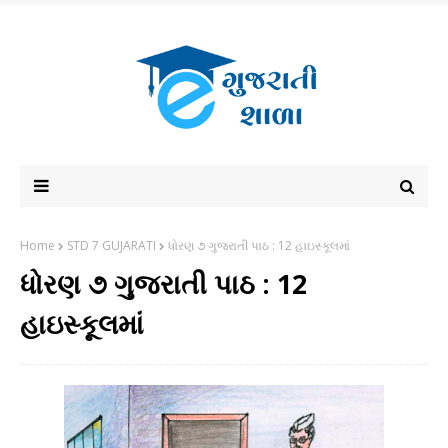
Home
STD 7 GUJARATI
ધોરણ ૭ ગુજરાતી પાઠ : 12 હાઇસ્કૂલમાં
ધોરણ ૭ ગુજરાતી પાઠ : 12
હાઇસ્કૂલમાં