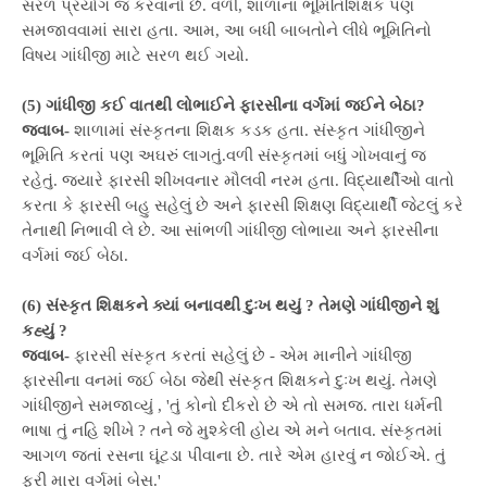
સરળ પ્રયોગ જ કરવાનો છે. વળી, શાળાના ભૂમિતિશિક્ષક પણ
સમજાવવામાં સારા હતા. આમ, આ બધી બાબતોને લીધે ભૂમિતિનો
વિષય ગાંધીજી માટે સરળ થઈ ગયો.
(5) ગાંધીજી કઈ વાતથી લોભાઈને ફારસીના વર્ગમાં જઈને બેઠા?
જવાબ-
શાળામાં સંસ્કૃતના શિક્ષક કડક હતા. સંસ્કૃત ગાંધીજીને
ભૂમિતિ કરતાં પણ અઘરું લાગતું.વળી સંસ્કૃતમાં બધું ગોખવાનું જ
રહેતું. જ્યારે ફારસી શીખવનાર મૌલવી નરમ હતા. વિદ્યાર્થીઓ વાતો
કરતા કે ફારસી બહુ સહેલું છે અને ફારસી શિક્ષણ વિદ્યાર્થી જેટલું કરે
તેનાથી નિભાવી લે છે. આ સાંભળી ગાંધીજી લોભાયા અને ફારસીના
વર્ગમાં જઈ બેઠા.
(6) સંસ્કૃત શિક્ષકને ક્યાં બનાવથી દુઃખ થયું ? તેમણે ગાંધીજીને શું
કહ્યું ?
જવાબ-
ફારસી સંસ્કૃત કરતાં સહેલું છે - એમ માનીને ગાંધીજી
ફારસીના વનમાં જઈ બેઠા જેથી સંસ્કૃત શિક્ષકને દુઃખ થયું. તેમણે
ગાંધીજીને સમજાવ્યું , 'તું કોનો દીકરો છે એ તો સમજ. તારા ધર્મની
ભાષા તું નહિ શીખે ? તને જે મુશ્કેલી હોય એ મને બતાવ. સંસ્કૃતમાં
આગળ જતાં રસના ઘૂંટડા પીવાના છે. તારે એમ હારવું
ન જોઈએ. તું
ફરી મારા વર્ગમાં બેસ.'