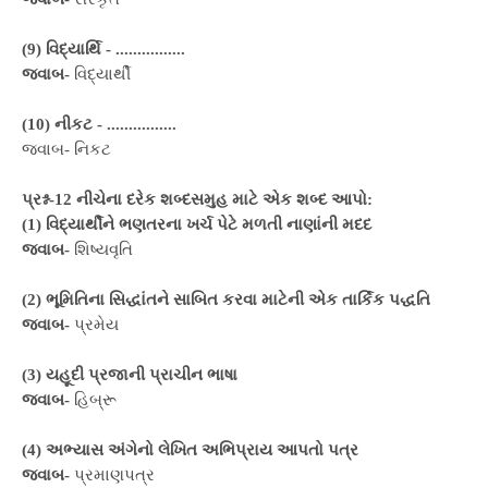
(9) વિદ્યાર્થિ -
................
જવાબ-
વિદ્યાર્થી
(10) નીકટ -
................
જવાબ-
નિકટ
પ્રશ્ન-12 નીચેના દરેક શબ્દસમુહ માટે એક શબ્દ આપો:
(1) વિદ્યાર્થીને ભણતરના ખર્ચ પેટે મળતી નાણાંની મદદ
જવાબ-
શિષ્યવૃતિ
(2) ભૂમિતિના સિદ્ધાંતને સાબિત કરવા માટેની એક તાર્કિક પદ્ધતિ
જવાબ-
પ્રમેય
(3) યહૂદી પ્રજાની પ્રાચીન ભાષા
જવાબ-
હિબ્રૂ
(4) અભ્યાસ અંગેનો લેખિત અભિપ્રાય આપતો પત્ર
જવાબ-
પ્રમાણપત્ર