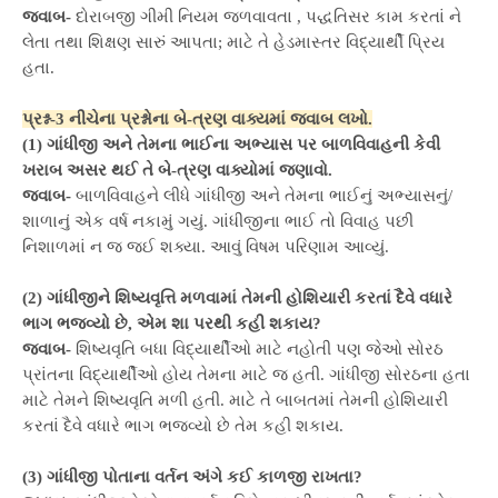
જવાબ-
દોરાબજી ગીમી નિયમ જળવાવતા , પદ્ધતિસર કામ કરતાં ને
લેતા તથા શિક્ષણ સારું આપતા; માટે તે હેડમાસ્તર વિદ્યાર્થી પ્રિય
હતા.
પ્રશ્ન-3 નીચેના પ્રશ્નોના બે-ત્રણ વાક્યમાં જવાબ લખો.
(1) ગાંધીજી અને તેમના ભાઈના અભ્યાસ પર બાળવિવાહની કેવી
ખરાબ અસર થઈ તે બે-ત્રણ વાક્યોમાં જણાવો.
જવાબ-
બાળવિવાહને લીધે ગાંધીજી અને તેમના ભાઈનું અભ્યાસનું/
શાળાનું એક વર્ષ નકામું ગયું. ગાંધીજીના ભાઈ તો વિવાહ પછી
નિશાળમાં ન જ જઈ શક્યા. આવું વિષમ પરિણામ આવ્યું.
(2) ગાંધીજીને શિષ્યવૃત્તિ મળવામાં તેમની હોશિયારી કરતાં દૈવે વધારે
ભાગ ભજવ્યો છે, એમ શા પરથી કહી શકાય?
જવાબ-
શિષ્યવૃતિ બધા વિદ્યાર્થીઓ માટે નહોતી પણ જેઓ સોરઠ
પ્રાંતના વિદ્યાર્થીઓ હોય તેમના માટે જ હતી. ગાંધીજી સોરઠના હતા
માટે તેમને શિષ્યવૃતિ મળી હતી. માટે તે બાબતમાં તેમની હોશિયારી
કરતાં દૈવે વધારે ભાગ ભજવ્યો છે તેમ કહી શકાય.
(3) ગાંધીજી પોતાના વર્તન અંગે કઈ કાળજી રાખતા?