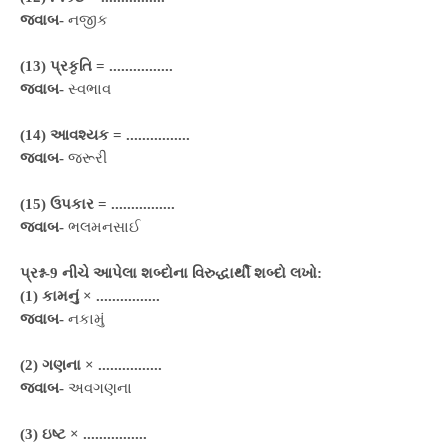
જવાબ-
નજીક
(13) પ્રકૃતિ =
................
જવાબ-
સ્વભાવ
(14) આવશ્યક =
................
જવાબ-
જરૂરી
(15) ઉપકાર =
................
જવાબ-
ભલમનસાઈ
પ્રશ્ન-9 નીચે આપેલા શબ્દોના વિરુદ્ધાર્થી શબ્દો લખો:
(1) કામનું ×
................
જવાબ-
નકામું
(2) ગણના ×
................
જવાબ-
અવગણના
(3) ઇષ્ટ ×
................