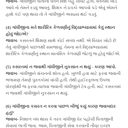
જવાબ-
ગાંધીજીને પોતાના વર્તન વિશે બહુ ચીવટ હતી. વર્તનમાં ખોડ
આવે તો તેમને રડવું આવતું. શિક્ષક ને ઠપકો આપવો પડે એવું એમને
હાથે કંઈ પણ થાય તો તે ગાંધીજીને અસહ્ય થઈ પડતું.
(4) ગાંધીજીના મતે શારીરિક કેળવણીનું વિદ્યાભ્યાસમાં કેવું સ્થાન
હોવું જોઇએ?
જવાબ-
કસરતને શિક્ષણ સાથે કોઈ સંબંધ નથી. એ વિચાર ખોટો છે
તેવું ગાંધીજીને પાછળથી સમજાયું. તેમના મતે વિદ્યાભ્યાસમાં
શારીરિક કેળવણીનું સ્થાન માનસિક કેળવણી જેટલું જ હોવું જોઈએ.
(5) કસરતમાં ન જવાથી ગાંધીજીને નુકસાન ન થયું - કારણ આપો.
જવાબ-
ગાંધીજીને વાંચનનો શોખ હતો. ખુલ્લી હવા માટે ફરવા જવાની
ભલામણ તેમણે પુસ્તકોમાં વાંચી હતી. તેથી હાઈસ્કૂલના ઉપલા
ધોરણોથી જ ફરવા-ચાલવા જવાની ગાંધીજીને ટેવ હતી. માટે કસરતમાં
ન જવાથી ગાંધીજીને નુકસાન ન થયું.
જીના કસરત ન કરવા પાછળ બીજું કયું કારણ જવાબદાર
(6) ગાંધી
હતું?
જવાબ-
નિશાળ બંધ થાય કે તરત ગાંધીજી ઘેર પહોંચી પિતાજીની
સેવામાં લાગી જતા. આમ, પિતાજીની સેવા કરવાની તીવ્ર ઇચ્છા