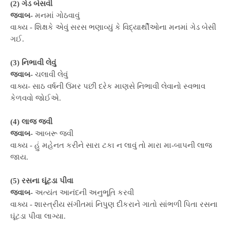
(2) ગેડ બેસવી
જવાબ-
મનમાં ગોઠવાવું
વાક્ય - શિક્ષકે એવું સરસ ભણાવ્યું કે વિદ્યાર્થીઓના મનમાં ગેડ બેસી
ગઈ.
(3) નિભાવી લેવું
જવાબ-
ચલાવી લેવું
વાક્ય- સાઠ વર્ષની ઉંમર પછી દરેક માણસે નિભાવી લેવાનો સ્વભાવ
કેળવવો જોઈએ.
(4) લાજ જવી
જવાબ-
આબરૂ જવી
વાક્ય - હું મહેનત કરીને સારા ટકા ન લાવું તો મારા મા-બાપની લાજ
જાય.
(5) રસના ઘૂંટડા પીવા
જવાબ-
અત્યંત આનંદની અનુભૂતિ કરવી
વાક્ય - શાસ્ત્રીય સંગીતમાં નિપુણ દીકરાને ગાતો સાંભળી પિતા રસના
ઘૂંટડા પીવા લાગ્યા.