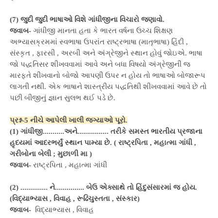
(7) જુદી જુદી ભાષાઓ વિશે ગાંધીજીના વિચારો જણાવો.
જવાબ-
ગાંધીજી માનતા હતા કે ભારત વર્ષના ઉચ્ચ શિક્ષણ
અભ્યાસક્રમમાં સ્વભાષા ઉપરાંત રાષ્ટ્રભાષા (માતૃભાષા) હિંદી ,
સંસ્કૃત , ફારસી , અરબી અને અંગ્રેજીને સ્થાન હોવું જોઇએ. ભાષા
જો પદ્ધતિસર શીખવવામાં આવે અને બધા વિષયો અંગ્રેજીની જ
મારફતે શીખવાનો બોજો આપણી ઉપર ન હોય તો ભાષાઓ બોજારૂપ
લાગતી નથી. એક ભાષાને શાસ્ત્રીય પદ્ધતિથી શીખવવામાં આવે છે તો
પછી બીજીનું જ્ઞાન સુલભ થઈ પડે છે.
પ્રશ્ન-5 નીચે આપેલી ખાલી જગ્યાઓ પૂરો.
(1) ગાંધીજી...........અને................ તરીકે સમસ્ત ભારતીય પ્રજાના
હૃદયમાં આદરભર્યું સ્થાન પામ્યા છે. ( રાષ્ટ્રપિતા , મહાત્મા ગાંધી ,
ગરીબોના બેલી ; મુછાળી મા )
જવાબ-
રાષ્ટ્રપિતા , મહાત્મા ગાંધી
(2) .............. ને............... બેઉ એક્સાથે તો હિંદુસંસારમાં જ હોય.
(વિદ્યાભ્યાસ , વિવાહ , રૂઢિચુસ્તતા , સંસ્કાર)
જવાબ-
વિદ્યાભ્યાસ , વિવાહ