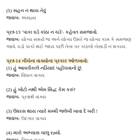
(5) સહન ન થાય તેવું
જવાબ-
અસહ્ય
પ્રશ્ન-13 'પાકા ઘડે કાંઠા ન ચડે'- કહેવત સમજાવો.
જવાબ-
યોગ્ય સમયે જ અને યોગ્ય ઉંમરે જ યોગ્ય કામ કે સમજણ
આવે. ઘડો પાકો થઈ જાય પછી તેના પર કાંઠલો બેસાડી ન શકાય.
પ્રશ્ન-14 નીચેના વાક્યોના પ્રકાર ઓળખાવો:
(1) હું આવતીકાલે નડિયાદ પહોંચવાનો છું.
જવાબ-
વિધાન વાક્ય
(2) હું ખોટો નથી એમ સિદ્ધ કેમ કરું?
જવાબ-
પ્રશ્નાર્થ વાક્ય
(3) ઉધરસ થાય ત્યારે મમ્મી જલેબી ખાવા દે ખરી !
જવાબ-
ઉદગાર વાક્ય
(4) મારો અભ્યાસ ચાલુ રહ્યો.