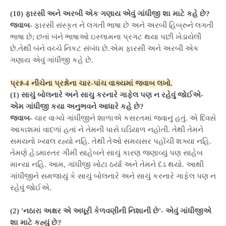
(10) ફારસી અને અરબી એક ગણાય એવું ગાંધીજી શા માટે કહે છે?
જવાબ-
ફારસી સંસ્કૃત ને લગતી ભાષા છે અને અરબી હિબ્રુને લગતી
ભાષા છે; છતાં બંને ભાષાઓ ઇસ્લામના પ્રગટ થયા પછી ખેડાયેલી
છે.તેથી બંને વચ્ચે નિકટ સંબંધ છે.એમ ફારસી અને અરબી એક
ગણાય એવું ગાંધીજી કહે છે.
પ્રશ્ન-4 નીચેના પ્રશ્નોના ચાર-પાંચ વાક્યમાં જવાબ લખો.
(1) સાચું બોલનારે અને સાચુ કરનારે ગાફેલ પણ ન રહેવું જોઈએ-
એમ ગાંધીજી કયા અનુભવને આધારે કહે છે?
જવાબ-
ચાર વાગ્યે ગાંધીજીને શાળાએ કસરતમાં જવાનું હતું. એ દિવસે
આકાશમાં વાદળાં હતાં ને તેમની પાસે ઘડિયાળ નહોતી. તેથી તેમને
સમયનો ખ્યાલ રહ્યો નહિ. તેથી તેઓ સમયસર પહોંચી શક્યા નહિ.
તેમણે હેડમાસ્તર ગીમી સાહેબને સાચું કારણ જણાવ્યું પણ સાહેબ
માન્યા નહિ. આમ, ગાંધીજી ખોટા ઠર્યા અને તેમને દંડ થયો. આથી
ગાંધીજીને સમજાયું કે સાચું બોલનારે અને સાચું કરનારે ગાફેલ પણ ન
રહેવું જોઈએ.
(2) 'નઠારા અક્ષર એ અધૂરી કેળવણીની નિશાની છે'- એવું ગાંધીજીએ
શા માટે કહ્યું છે?