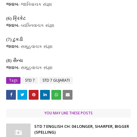
જવાબ-
જાતિવાચક સંજ્ઞા
(6) ક્રિકેટ
જવાબ-
વ્યક્તિવાચક સંજ્ઞા
(7) ટુકડી
જવાબ-
સમૂહવાચક સંજ્ઞા
(8) સૈન્ય
જવાબ-
સમૂહવાચક સંજ્ઞા
Tags
STD 7
STD 7 GUJARATI
YOU MAY LIKE THESE POSTS
STD 7 ENGLISH CH: 04 LONGER, SHARPER, BIGGER
(SPELLING)