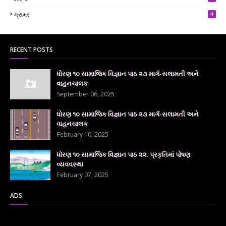
7
ગ્રામર
4
RECENT POSTS
ધોરણ ૧૦ સામાજિક વિજ્ઞાન પાઠ ૨૩ માર્ગ-સલામતી અને
વાહનચાલક
September 06, 2025
ધોરણ ૧૦ સામાજિક વિજ્ઞાન પાઠ ૨૩ માર્ગ-સલામતી અને
વાહનચાલક
February 10, 2025
ધોરણ ૧૦ સામાજિક વિજ્ઞાન પાઠ ૨૨. પ્રકૃતિમાં પોષણ
વ્યવવસ્થા
February 07, 2025
ADS