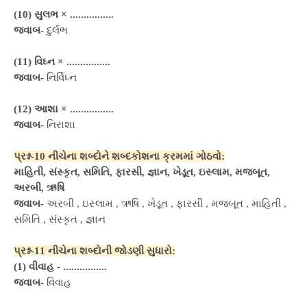
(10) સુલભ ×
................
જવાબ-
દુર્લભ
(11) વિઘ્ન ×
................
જવાબ-
નિર્વિઘ્ન
(12) આશા ×
................
જવાબ-
નિરાશા
પ્રશ્ન-10 નીચેના શબ્દોને શબ્દકોશના ક્રમમાં ગોઠવો:
માહિતી, સંસ્કૃત, સમિતિ, ફારસી, જ્ઞાન, ખેડૂત, ઇસ્લામ, મજબૂત,
અરબી, ઋષિ
જવાબ-
અરબી , ઇસ્લામ , ઋષિ , ખેડૂત , ફારસી , મજબૂત , માહિતી ,
સમિતિ , સંસ્કૃત , જ્ઞાન
પ્રશ્ન-11 નીચેના શબ્દોની જોડણી સુધારો:
(1) વીવાહ -
................
જવાબ-
વિવાહ