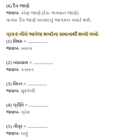
(6) દૈવ જાણે
જવાબ-
કોણ જાણે (દેવ- ભગવાન જાણે)
વાક્ય- દૈવ જાણે વરસાદનું આગમન ક્યારે થશે.
પ્રશ્ન-8
નીચે આપેલા શબ્દોના સમાનાર્થી શબ્દો લખો:
(1) વિષમ = ................
જવાબ-
ખરાબ
(2) વ્યાયામ =
................
જવાબ-
કસરત
(3) વિઘ્ન =
................
જવાબ-
મુશ્કેલી
(4) પ્રીતિ =
................
જવાબ-
પ્રેમ
(5) તીવ્ર =
................
જવાબ-
ઘણું