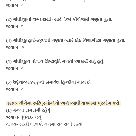
જવાબ-
×
(2) ગાંધીજીનાં લગ્ન થયાં ત્યારે તેઓ કૉલેજમાં ભણતા હતા.
જવાબ-
×
(3) ગાંધીજી હાઈસ્કૂલમાં ભણતા ત્યારે ઠોઠ નિશાળીયા ગણાતા હતા.
જવાબ-
×
(4) ગાંધીજીને પોતાને શિષ્યવૃતિ મળતાં આશ્ચર્ય થતું હતું.
જવાબ-
√
(5) ઉર્દૂનાવ્યાકરણનો સમાવેશ હિન્દીમાં થાય છે.
જવાબ-
√
પ્રશ્ન-7 નીચેના રૂઢિપ્રયોગોનો અર્થ આપી વાક્યમાં પ્રયોગ કરો.
(1) મનમાં સમસમી રહેવું
જવાબ-
ધૂંધવાઇ જવું
વાક્ય- ડરથી બાળકો મનમાં સમસમી રહ્યાં.