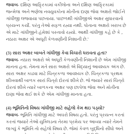
જવાબ-
દક્ષિણ આફ્રિકામાં વકીલોના અને દક્ષિણ આફ્રિકામાં
જન્મેલા અને ભણેલા નવયુવકોના મોતીના દાણા જેવા અક્ષરો જોઈને
ગાંધીજી લજવાયા પછતાયા. પાછળથી ગાંધીજીએ અક્ષર સુધારવાનો
પ્રયત્ન કર્યો. પરંતુ તેઓ સફળ રહ્યા નથી. પોતાના અક્ષરો ખરાબ છે
એ માટે ગાંધીજીને હંમેશાં પસ્તાવો રહ્યો. આથી ગાંધીજી કહે છે કે ,
નઠારા અક્ષર એ અધૂરી કેળવણીની નિશાની છે.'
(3) સારા અક્ષર બાબતે ગાંધીજી કેવા વિચારો ધરાવતા હતા?
જવાબ-
નઠારા અક્ષરો એ અધૂરી કેળવણીની નિશાની છે એમ ગાંધીજી
માનતા હતા. તેમના મતે સારા અક્ષરો એ વિદ્યાનું આવશ્યક અંગ છે.
સારા અક્ષર કાઢવા માટે ચિત્રકળા આવશ્યક છે. ચિત્રકળા પ્રથમ
શીખવાથી બાળક સારાં ચિત્રો દોરતાં શીખે છે. જે જ્યારે સારાં ચિત્રો
દોરતાં શીખે ત્યારે બાળકના અક્ષર પણ છાપેલા જેવા અને મોતીના
દાણા જેવા થઈ શકે છે એમ ગાંધીજી માનતા હતા.
(4) ભૂમિતિનો વિષય ગાંધીજી માટે સહેલો કેમ થઇ પડ્યો?
જવાબ-
ભૂમિતિ ગાંધીજી માટે અઘરો વિષય હતો. પરંતુ પ્રયત્ન કરતાં
કરતાં જયારે તેઓ યુક્લિડના તેરમા પ્રમેય પર આવ્યા ત્યારે તેમને
લાગ્યું કે ભૂમિતિ તો સહેલો વિષય છે. જેમાં કેવળ બુદ્ધિનો સીધો અને