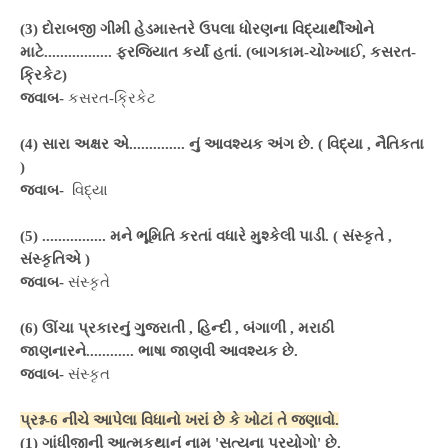
(3) દોરાબજી ગીમી હેડમાસ્તરે ઉપલા ધોરણના વિદ્યાર્થીઓને
માટે................. ફરજિયાત કર્યાં હતાં. (બાગકામ-ચોખ્ખાઈ, કસરત-
ક્રિકેટ)
જવાબ-
કસરત-ક્રિકેટ
(4) સારા અક્ષર એ.............. નું આવશ્યક અંગ છે. ( વિદ્યા , નૈતિકતા
)
જવાબ-
વિદ્યા
(5) ................ મને ભૂમિતિ કરતાં વધારે મુશ્કેલી પાડી. ( સંસ્કૃતે ,
સંસ્કૃતિએ )
જવાબ-
સંસ્કૃતે
(6) ઊંચા પ્રકારનું ગુજરાતી , હિન્દી , બંગાળી , મરાઠી
જાણનારને............ ભાષા જાણવી આવશ્યક છે.
જવાબ-
સંસ્કૃત
પ્રશ્ન-6 નીચે આપેલા વિધાનો ખરાં છે કે ખોટાં તે જણાવો.
(1) ગાંધીજીની આત્મકથાનું નામ 'સત્યના પ્રયોગો' છે.