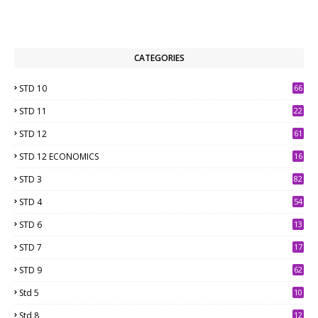
CATEGORIES
STD 10
66
STD 11
22
STD 12
61
STD 12 ECONOMICS
16
STD 3
82
STD 4
54
STD 6
13
9
STD 7
17
2
STD 9
62
Std 5
10
7
Std 8
12