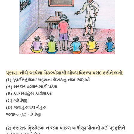
પ્રશ્ન-1. નીચે આપેલા વિકલ્પોમાંથી યોગ્ય વિકલ્પ પસંદ કરીને લખો.
(1) 'હાઈસ્કૂલમાં' ગદ્યના લેખકનું નામ જણાવો.
(A) સરદાર વલ્લભભાઈ પટેલ
(B) કાકાસાહેબ કાલેલકર
(C) ગાંધીજી
(D) જવાહરલાલ નેહરુ
જવાબ-
(C) ગાંધીજી
(2) કસરત- ક્રિકેટમાં ન જવા પાછળ ગાંધીજી પોતાની કઈ પ્રકૃતિને