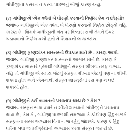
ગાંધીજીના કસરત ન કરવા પાછળનું બીજું કારણ રહ્યું.
(7) ગાંધીજીએ એક વર્ષમાં બે ધોરણો કરવાનો નિર્ણય કેમ ન છોડ્યો?
જવાબ-
ગાંધીજીએ એક વર્ષમાં બે ધોરણો કરવાનો નિર્ણય છોડ્યો નહિ,
કારણ કે , શિક્ષકે ગાંધીજીની ખંત પર વિશ્વાસ રાખી તેમને ઉપર
ચડાવવાનો નિર્ણય કર્યો હતો તે શિક્ષકની લાજ જાય.
(8) ગાંધીજી કૃષ્ણશંકર માસ્તરનો ઉપકાર માને છે - કારણ આપો.
જવાબ-
ગાંધીજી કૃષ્ણશંકર માસ્તરનો આભાર માને છે. કારણ કે
કૃષ્ણશંકર માસ્તરે પ્રેમથી ગાંધીજીને સંસ્કૃત શીખવા તરફ વાળ્યા.
નહિ તો ગાંધીજી એ સમય જેટલું સંસ્કૃત શીખ્યા એટલું પણ ના શીખી
શક્યા હોત અને એમનાથી સંસ્કૃત શાસ્ત્રોમાં રસ પણ ન લઈ
શકાયો હોત.
(9) ગાંધીજીને કઈ બાબતનો પશ્ચાતાપ થાય છે ? કેમ ?
જવાબ-
સંસ્કૃત ભાષા વધારે ન શીખી શક્યાનો ગાંધીજીને પશ્ચાતાપ
થાય છે ; કેમ કે , ગાંધીજી પાછળથી સમજ્યા કે કોઈપણ હિંદુ બાળકે
સંસ્કૃતના સરસ અભ્યાસ વિના ન જ રહેવું જોઇએ. કારણ કે હિંદુ
ધર્મના બધા જ ધર્મગ્રંથોનો અભ્યાસ કરવા સંસ્કૃત જરૂરી છે.