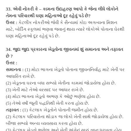
33. એવી નોકરી કે – કામના ઉદાહરણ આપો કે જેના લીધે લોકોને
તેમના પરિવારથી ઘણા મહિનાઓ દૂર રહેવું પડે છે?
ઉત્તર :
કેટલીક નોકરીઓ જેવી કે સૈન્યમાં કોઇ અગત્યના મિશન
માટે, બોર્ડિંગ સ્કૂલમાં ભણવા જવાનું થાય ત્યારે લોકોએ પોતાના ઘેરથી
ઘણા મહિનાઓ દૂર રહેવું પડે છે.
34. જુદા જુદા પ્રકારના ખેડૂતોના જીવનમાં શું સમાનતા અને તફાવત
છે ?
ઉત્તર :
સમાનતા :
(1) મોટા ભાગના ખેડૂતો પોતાના જીવનનિર્વાહ માટે ખેતી પર
આધારિત રાખે છે.
(2) ખેડૂતના ઘરના બધા સભ્યો ખેતીના કામમાં જોડાયેલા હોય છે.
(3) ખેતી માટે તેઓ વરસાદ પર આધાર રાખે છે.
(4) મોટા ભાગના ખેડૂતો અભણ કે ઓછું ભણેલા હોય છે.
(5) તેઓ વર્ષો જૂની પદ્ધતિથી ખેતી કરતા હોય છે.
તફાવત :
(1) કેટલાક ખેડૂતોને પોતાની જમીન હોય છે.
(2) કેટલાક પરિવારોના થોડાક જ લોકો ખેતી સાથે જોડાયેલા હોય છે.
બીજા સભ્યો અન્ય વ્યવસાય કરતા હોય છે.
(3) કેટલાક ખેડૂતો ભણેલા અને ખેતી અંગેનું સારું જ્ઞાન ધરાવતા હોય