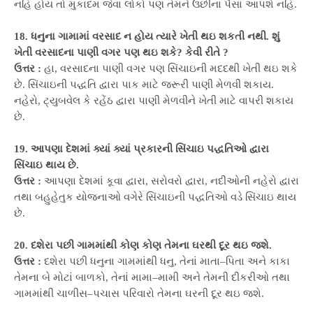
નહિ હોય તો મુકાદમ જેવા લોકો પણ તેમને ઉછીના પૈસા આપશે નહિ.
18. ધનુના ગામામાં વરસાદ ન હોય ત્યારે ખેતી થઇ શકતી નથી. શું
ખેતી વરસાદના પાણી વગર પણ થઇ શકે? કેવી રીતે ?
ઉત્તર :
હા, વરસાદના પાણી વગર પણ સિંચાઇની મદદથી ખેતી થઇ શકે
છે. સિંચાઇની પદ્ધતિ દ્વારા પાક માટે જરૂરી પાણી મેળવી શકાય.
નહેરો, ટ્યુબવેલ કે રહેંઠ દ્વારા પાણી મેળવીને ખેતી માટે વાપરી શકાય
છે.
19. આપણા દેશમાં ક્યાં ક્યાં પ્રકારની સિંચાઇ પદ્ધતિઓ દ્વારા
સિંચાઇ થાય છે.
ઉત્તર :
આપણા દેશમાં કૂવા દ્વારા, સરોવરો દ્વારા, નદીઓની નહેરો દ્વારા
તથા બહુહેતુક યોજનાઓ વગેરે સિંચાઇની પદ્ધતિઓ વડે સિંચાઇ થાય
છે.
20. દશેરા પછી ગામમાંથી કોણ કોણ તેમના ઘરથી દૂર થઇ જશે.
ઉત્તર :
દશેરા પછી ધનુના ગામમાંથી ધનુ, તેનાં માતા–પિતા અને કાકા
તેમના બે મોટાં બાળકો, તેનાં મામા–મામી અને તેમની દીકરીઓ તથા
ગામમાંથી ચાળીસ–પચાસ પરિવારો તેમના ઘરની દૂર થઇ જશે.