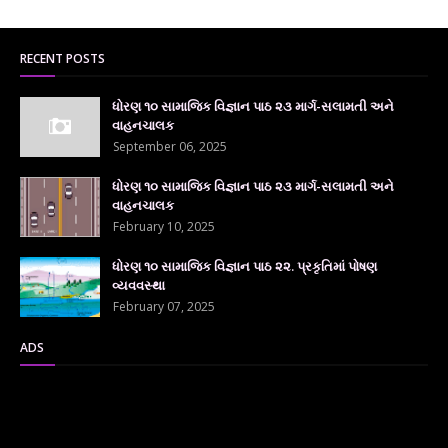
RECENT POSTS
ધોરણ ૧૦ સામાજિક વિજ્ઞાન પાઠ ૨૩ માર્ગ-સલામતી અને
વાહનચાલક
September 06, 2025
ધોરણ ૧૦ સામાજિક વિજ્ઞાન પાઠ ૨૩ માર્ગ-સલામતી અને
વાહનચાલક
February 10, 2025
ધોરણ ૧૦ સામાજિક વિજ્ઞાન પાઠ ૨૨. પ્રકૃતિમાં પોષણ
વ્યવવસ્થા
February 07, 2025
ADS