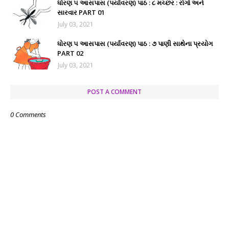
ધોરણ ૫ આસપાસ (પર્યાવરણ) પાઠ : ૮ મચ્છર : રોગો અને
સારવાર PART 01
July 03, 2021
ધોરણ ૫ આસપાસ (પર્યાવરણ) પાઠ : ૭ પાણી સાથેના પ્રયોગ
PART 02
July 03, 2021
POST A COMMENT
0 Comments