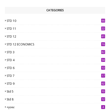
CATEGORIES
STD 10
66
STD 11
22
STD 12
61
STD 12 ECONOMICS
16
STD 3
82
STD 4
54
STD 6
13
9
STD 7
17
2
STD 9
62
Std 5
10
7
Std 8
12
7
ગ્રામર
4