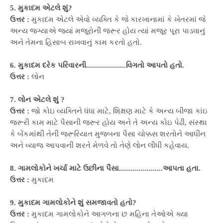
5. મુકાદમ એટલે શું?
ઉત્તર :
મુકાદમ એટલે એવો વ્યક્તિ કે જે કારખાનામાં કે ખેતરમાં જે
અન્ય જગ્યાએ જ્યાં મજૂરોની જરૂર હોય ત્યાં મજૂર પૂરા પાડવાનું
અને તેમના હિસાબ રાખવાનું કામ કરતો હતો.
6. મુકાદમ દરેક પરિવારની....................વિગતો આપતો હતો.
ઉત્તર :
લોન
7. લોન એટલે શું ?
ઉત્તર :
જો કોઇ વ્યક્તિને ધંધા માટે, શિક્ષણ માટે કે અન્ય બીજા કાંઇ
જરૂરી કામ માટે પૈસાની જરૂર હોય અને તે અન્ય કોઇ પેઢી, સંસ્થા
કે બેંકમાંથી તેની જરૂરિયાત મુજબના પૈસા ચોક્કસ શરતોને આધીન
અને વ્યાજ આપવાની શરતે મેળવે તો તેણે લોન લીધી કહેવાય.
8. ગામલોકોને ખર્ચા માટે ઉછીના પૈસા......................આપતા હતા.
ઉત્તર :
મુકાદમ
9. મુકાદમ ગામલોકોને શું સમજાવતો હતો?
ઉત્તર :
મુકાદમ ગામલોકોને આગળના છ મહિના તેઓએ ક્યા