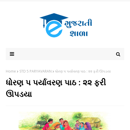
Home
STD 5 PARYAVARAN
ધોરણ પ પર્યાવરણ પાઠ : ૨૨ ફરી ઊપડયા
ધોરણ પ પર્યાવરણ પાઠ : ૨૨ ફરી
ઊપડયા