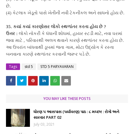
છે.
(
4) કેટલાક ખેડૂતો પાસે ખેતીની નવી ટેકનીકલ અને સાધનો હોય છે.
35. કયાં કયાં કારણોસર લોકો સ્થળાંતર કરતા હોય છે ?
ઉત્તર :
લોકો નોકરી કે ધંધાની શોધમાં, હાયર સ્ટડી માટે, નવા ઘરમાં
જવા માટે , પરિવારથી અલગ થવાને કારણે સ્થળાંતર કરતા હોય છે.
આ ઉપરાંત બાંધવાથી ડૂબમાં જતા ગામ, મોટા ઉદ્યોગ કે રસ્તા
બનવાના કારણે સ્થળાંતર કરવાની જરૂર પડે છે.
Tags
std 5
STD 5 PARYAVARAN
YOU MAY LIKE THESE POSTS
ધોરણ ૫ આસપાસ (પર્યાવરણ) પાઠ : ૮ મચ્છર : રોગો અને
સારવાર PART 02
July 03, 2021