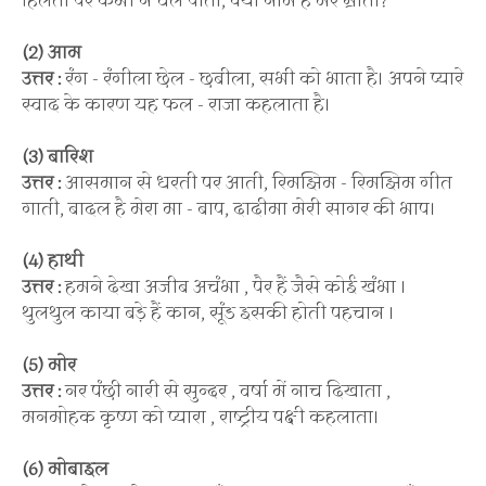
हिलता पर कभी न चल पाता, क्या नाम है मेरे भ्राता?
(2) आम
उत्तर :
रंग - रंगीला छेल - छबीला, सभी को भाता है। अपने प्यारे
स्वाद के कारण यह फल - राजा कहलाता है।
(3) बारिश
उत्तर :
आसमान से धरती पर आती, रिमझिम - रिमझिम गीत
गाती, बादल है मेरा मा - बाप, दादीमा मेरी सागर की भाप।
(4) हाथी
उत्तर :
हमने देखा अजीब अचंभा , पैर हैं जैसे कोई खंभा ।
थुलथुल काया बड़े हैं कान, सूंड इसकी होती पहचान ।
(5) मोर
उत्तर :
नर पंछी नारी से सुन्दर , वर्षा में नाच दिखाता ,
मनमोहक कृष्ण को प्यारा , राष्ट्रीय पक्षी कहलाता।
(6) मोबाइल