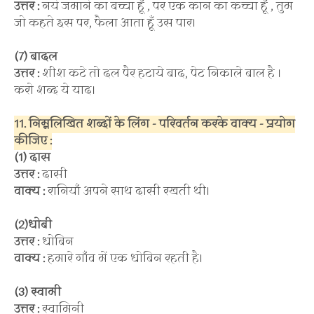
उत्तर :
नये जमाने का बच्चा हूँ , पर एक कान का कच्चा हूँ , तुम
जो कहते इस पर, फैला आता हूँ उस पार।
(7) बादल
उत्तर :
शीश कटे तो दल पैर हटाये बाद, पेट निकाले बाल है ।
करो शब्द ये याद।
11. निम्नलिखित शब्दों के लिंग - परिवर्तन करके वाक्य - प्रयोग
कीजिए :
(1) दास
उत्तर :
दासी
वाक्य :
रानियाँ अपने साथ दासी रखती थी।
(2)धोबी
उत्तर :
धोबिन
वाक्य :
हमारे गाँव में एक धोबिन रहती है।
(3) स्वामी
उत्तर :
स्वामिनी