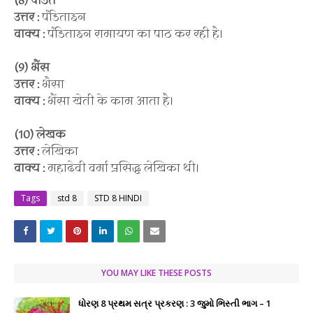
(8) पंडित
उत्तर :
पंडिताइन
वाक्य :
पंडिताइन रामायण का पाठ कर रही है।
(9) भैंस
उत्तर :
भैसा
वाक्य :
भैंसा खेती के काम आता है।
(10) लेखक
उत्तर :
लेखिका
वाक्य :
महादेवी वर्मा प्रसिद्ध लेखिका थी।
Tags
std 8
STD 8 HINDI
YOU MAY LIKE THESE POSTS
ધોરણ 8 પ્રથમ સત્ર પ્રકરણ : 3 જુમો ભિસ્તી ભાગ – 1