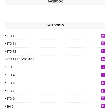
FACEBOOK
CATEGORIES
STD 10
66
STD 11
22
STD 12
61
STD 12 ECONOMICS
16
STD 3
82
STD 4
54
STD 6
13
9
STD 7
17
2
STD 9
62
Std 5
10