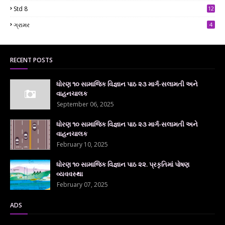
7
Std 8
12
7
ગ્રામર
4
RECENT POSTS
ધોરણ ૧૦ સામાજિક વિજ્ઞાન પાઠ ૨૩ માર્ગ-સલામતી અને
વાહનચાલક
September 06, 2025
ધોરણ ૧૦ સામાજિક વિજ્ઞાન પાઠ ૨૩ માર્ગ-સલામતી અને
વાહનચાલક
February 10, 2025
ધોરણ ૧૦ સામાજિક વિજ્ઞાન પાઠ ૨૨. પ્રકૃતિમાં પોષણ
વ્યવવસ્થા
February 07, 2025
ADS