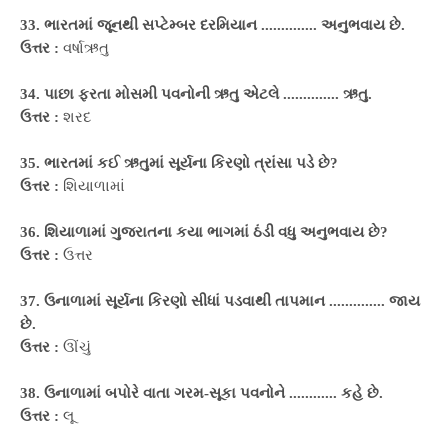
33. ભારતમાં જૂનથી સપ્ટેમ્બર દરમિયાન .............. અનુભવાય છે.
ઉત્તર :
વર્ષાઋતુ
34. પાછા ફરતા મોસમી પવનોની ઋતુ એટલે .............. ઋતુ.
ઉત્તર :
શરદ
35. ભારતમાં કઈ ઋતુમાં સૂર્યના કિરણો ત્રાંસા પડે છે?
ઉત્તર :
શિયાળામાં
36. શિયાળામાં ગુજરાતના કયા ભાગમાં ઠંડી વધુ અનુભવાય છે?
ઉત્તર :
ઉત્તર
37. ઉનાળામાં સૂર્યના કિરણો સીધાં પડવાથી તાપમાન .............. જાય
છે.
ઉત્તર :
ઊંચું
38. ઉનાળામાં બપોરે વાતા ગરમ-સૂકા પવનોને ............ કહે છે.
ઉત્તર :
લૂ