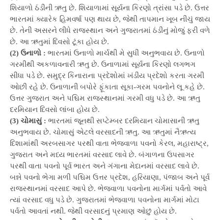
શિયાળો ઠંડીની ઋતુ છે. શિયાળામાં સૂર્યના કિરણો ત્રાંસા પડે છે. ઉત્તર
ભારતમાં ક્યારેક હિમવર્ષા પણ થાય છે, જેથી તાપમાન ખૂબ નીચું જાય
છે. તેની અસરને લીધે રાજસ્થાન અને ગુજરાતમાં ઠંડીનું મોજું ફરી વળે
છે. આ ઋતુમાં દિવસો ટૂંકા હોય છે.
(2) ઉનાળો :
ભારતમાં ઉનાળો માર્ચથી મે સુધી અનુભવાય છે. ઉનાળો
ગરમીથી અકળાવનારી ઋતુ છે. ઉનાળામાં સૂર્યના કિરણો લગભગ
સીધા પડે છે. સમુદ્ર કિનારાના પ્રદેશોમાં ખંડીય પ્રદેશો કરતા ગરમી
ઓછી રહે છે. ઉનાળાની બપોરે ફૂંકાતા સૂકા-ગરમ પવનોને લૂ કહે છે.
ઉત્તર ગુજરાત અને પશ્ચિમ રાજસ્થાનમાં ગરમી વધુ પડે છે. આ ઋતુ
દરમિયાન દિવસો લાંબા હોય છે.
(3) ચોમાસું :
ભારતમાં જૂનથી સપ્ટેમ્બર દરમિયાન ચોમાસાની ઋતુ
અનુભવાય છે. ચોમાસું એટલે વરસાદની ઋતુ. આ ઋતુમાં નૈઋત્ય
દિશામાંથી અરબસાગર પરથી વાતા ભેજવાળા પવનો કેરલ, મહારાષ્ટ્ર,
ગુજરાત અને મધ્ય ભારતમાં વરસાદ લાવે છે. બંગાળના ઉપસાગર
પરથી વાતા પવનો પૂર્વ ભારત અને ગંગાના મેદાનમાં વરસાદ લાવે છે.
બન્ને પવનો ભેગા મળી પશ્ચિમ ઉત્તર પ્રદેશ, હરિયાણા, પંજાબ અને પૂર્વ
રાજસ્થાનમાં વરસાદ આપે છે. ભેજવાળા પવનોના માર્ગમાં પર્વતો આવે
ત્યાં વરસાદ વધુ પડે છે. ગુજરાતમાં ભેજવાળા પવનોના માર્ગમાં મોટા
પર્વતો આવતાં નથી. જેથી વરસાદનું પ્રમાણ ઓછું હોય છે.