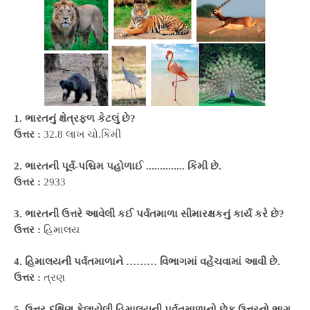
1. ભારતનું ક્ષેત્રફળ કેટલું છે?
ઉત્તર :
32.8 લાખ ચો.કિમી
2. ભારતની પૂર્વ-પશ્ચિમ પહોળાઈ .............. કિમી છે.
ઉત્તર :
2933
3. ભારતની ઉત્તરે આવેલી કઈ પર્વતમાળા સીમારક્ષકનું કાર્ય કરે છે?
ઉત્તર :
હિમાલય
4. હિમાલયની પર્વતમાળાને ……… વિભાગમાં વહેંચવામાં આવી છે.
ઉત્તર :
ત્રણ
5. ઉત્તર-દક્ષિણ ફેલાયેલી હિમાલયની પર્વતમાળાનો છેક ઉત્તરનો ભાગ