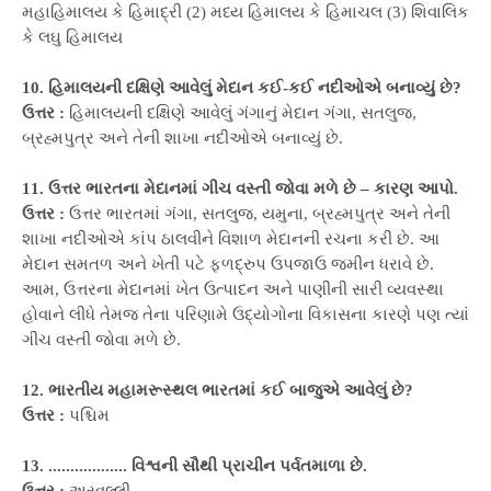
મહાહિમાલય કે હિમાદ્રી (2) મધ્ય હિમાલય કે હિમાચલ (3) શિવાલિક
કે લઘુ હિમાલય
10. હિમાલયની દક્ષિણે આવેલું મેદાન કઈ-કઈ નદીઓએ બનાવ્યું છે?
ઉત્તર :
હિમાલયની દક્ષિણે આવેલું ગંગાનું મેદાન ગંગા, સતલુજ,
બ્રહ્મપુત્ર અને તેની શાખા નદીઓએ બનાવ્યું છે.
11. ઉત્તર ભારતના મેદાનમાં ગીચ વસ્તી જોવા મળે છે – કારણ આપો.
ઉત્તર :
ઉત્તર ભારતમાં ગંગા, સતલુજ, યમુના, બ્રહ્મપુત્ર અને તેની
શાખા નદીઓએ કાંપ ઠાલવીને વિશાળ મેદાનની રચના કરી છે. આ
મેદાન સમતળ અને ખેતી ૫ટે ફળદ્રુપ ઉપજાઉ જમીન ધરાવે છે.
આમ, ઉત્તરના મેદાનમાં ખેત ઉત્પાદન અને પાણીની સારી વ્યવસ્થા
હોવાને લીધે તેમજ તેના પરિણામે ઉદ્યોગોના વિકાસના કારણે પણ ત્યાં
ગીચ વસ્તી જોવા મળે છે.
12. ભારતીય મહામરૂસ્થલ ભારતમાં કઈ બાજુએ આવેલું છે?
ઉત્તર :
પશ્ચિમ
13. .................. વિશ્વની સૌથી પ્રાચીન પર્વતમાળા છે.