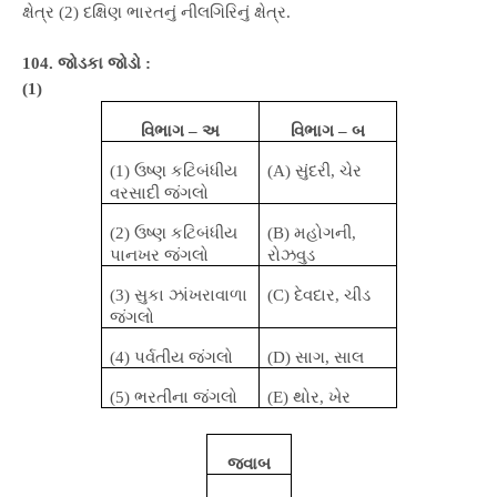
ક્ષેત્ર (2) દક્ષિણ ભારતનું નીલગિરિનું ક્ષેત્ર.
104. જોડકા જોડો :
(1)
વિભાગ – અ
વિભાગ – બ
(1)
ઉષ્ણ કટિબંધીય
(A)
સુંદરી
,
ચેર
વરસાદી જંગલો
(2)
ઉષ્ણ કટિબંધીય
(B)
મહોગની,
પાનખર જંગલો
રોઝવુડ
(3)
સુકા ઝાંખરાવાળા
(C)
દેવદાર
,
ચીડ
જંગલો
(4)
પર્વતીય જંગલો
(D)
સાગ
,
સાલ
(5)
ભરતીના જંગલો
(E)
થોર
,
ખેર
જવાબ