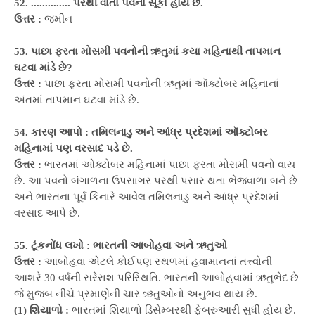
52. .............. પરથી વાતા પવનો સૂકા હોય છે.
ઉત્તર :
જમીન
53. પાછા ફરતા મોસમી પવનોની ઋતુમાં કયા મહિનાથી તાપમાન
ઘટવા માંડે છે?
ઉત્તર :
પાછા ફરતા મોસમી પવનોની ઋતુમાં ઑક્ટોબર મહિનાનાં
અંતમાં તાપમાન ઘટવા માંડે છે.
54. કારણ આપો : તમિલનાડુ અને આંધ્ર પ્રદેશમાં ઑક્ટોબર
મહિનામાં પણ વરસાદ પડે છે.
ઉત્તર :
ભારતમાં ઓક્ટોબર મહિનામાં પાછા ફરતા મોસમી પવનો વાય
છે. આ પવનો બંગાળના ઉપસાગર પરથી પસાર થતા ભેજવાળા બને છે
અને ભારતના પૂર્વ કિનારે આવેલ તમિલનાડુ અને આંધ્ર પ્રદેશમાં
વરસાદ આપે છે.
55. ટૂંકનોંધ લખો : ભારતની આબોહવા અને ઋતુઓ
ઉત્તર :
આબોહવા એટલે કોઈપણ સ્થળમાં હવામાનનાં તત્ત્વોની
આશરે 30 વર્ષની સરેરાશ પરિસ્થિતિ. ભારતની આબોહવામાં ઋતુભેદ છે
જે મુજબ નીચે પ્રમાણેની ચાર ઋતુઓનો અનુભવ થાય છે.
(1) શિયાળો :
ભારતમાં શિયાળો ડિસેમ્બરથી ફેબ્રુઆરી સુધી હોય છે.