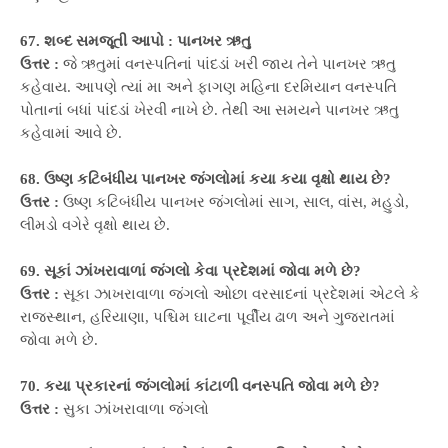
67. શબ્દ સમજૂતી આપો : પાનખર ઋતુ
ઉત્તર :
જે ઋતુમાં વનસ્પતિનાં પાંદડાં ખરી જાય તેને પાનખર ઋતુ
કહેવાય. આપણે ત્યાં મા અને ફાગણ મહિના દરમિયાન વનસ્પતિ
પોતાનાં બધાં પાંદડાં ખેરવી નાખે છે. તેથી આ સમયને પાનખર ઋતુ
કહેવામાં આવે છે.
68. ઉષ્ણ કટિબંધીય પાનખર જંગલોમાં કયા કયા વૃક્ષો થાય છે?
ઉત્તર :
ઉષ્ણ કટિબંધીય પાનખર જંગલોમાં સાગ, સાલ, વાંસ, મહુડો,
લીમડો વગેરે વૃક્ષો થાય છે.
69. સૂકાં ઝાંખરાવાળાં જંગલો કેવા પ્રદેશમાં જોવા મળે છે?
ઉત્તર :
સૂકા ઝાખરાવાળા જંગલો ઓછા વરસાદનાં પ્રદેશમાં એટલે કે
રાજસ્થાન, હરિયાણા, પશ્ચિમ ઘાટના પૂર્વીય ઢાળ અને ગુજરાતમાં
જોવા મળે છે.
70. કયા પ્રકારનાં જંગલોમાં કાંટાળી વનસ્પતિ જોવા મળે છે?
ઉત્તર :
સુકા ઝાંખરાવાળા જંગલો