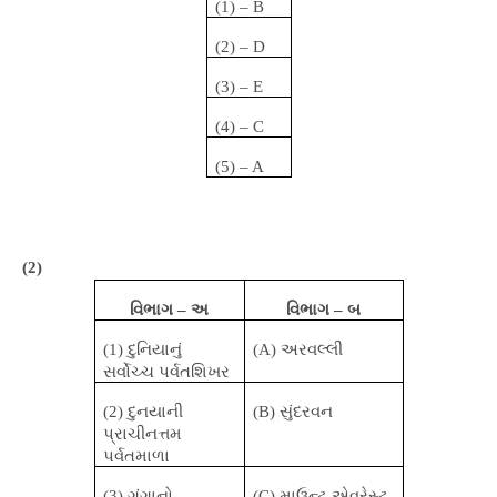
(1) – B
(2) – D
(3) – E
(4) – C
(5) – A
(2)
વિભાગ – અ
વિભાગ – બ
(1)
દુનિયાનું
(A)
અરવલ્લી
સર્વોચ્ચ પર્વતશિખર
(2)
દુનયાની
(B)
સુંદરવન
પ્રાચીનત્તમ
પર્વતમાળા
(3)
ગંગાનો
(C)
માઉન્ટ એવરેસ્ટ