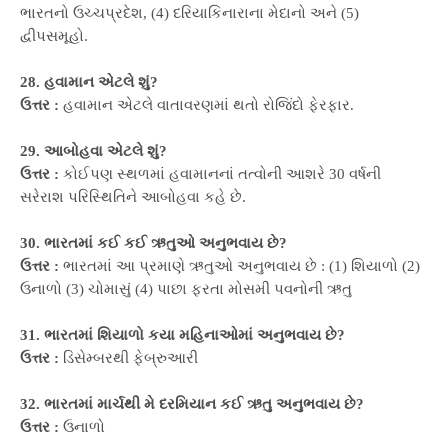
ભારતનો ઉચ્ચપ્રદેશ, (4) દરિયાકિનારાના મેદાનો અને (5)
દ્વીપસમૂહો.
28. હવામાન એટલે શું?
ઉત્તર :
હવામાન એટલે વાતાવરણમાં થતો રોજિંદો ફેરફાર.
29. આબોહવા એટલે શું?
ઉત્તર :
કોઈપણ સ્થળમાં હવામાનનાં તત્વોની આશરે 30 વર્ષની
સરેરાશ પરિસ્થિતિને આબોહવા કહે છે.
30. ભારતમાં કઈ કઈ ઋતુઓ અનુભવાય છે?
ઉત્તર :
ભારતમાં આ પ્રમાણે ઋતુઓ અનુભવાય છે : (1) શિયાળો (2)
ઉનાળો (3) ચોમાસું (4) પાછા ફરતા મોસમી પવનોની ઋતુ
31. ભારતમાં શિયાળો કયા મહિનાઓમાં અનુભવાય છે?
ઉત્તર :
ડિસેમ્બરથી ફેબ્રુઆરી
32. ભારતમાં માર્ચથી મે દરમિયાન કઈ ઋતુ અનુભવાય છે?
ઉત્તર :
ઉનાળો