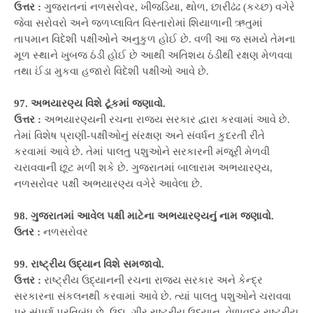
ઉત્તર :
ગુજરાતનાં નળસરોવર, ખીજડિયા, થોળ, છારીઢંઢ (કચ્છ) વગેરે
જેવા સરોવરો અને જળપ્લાવિત વિસ્તારોમાં શિયાળાની ઋતુમાં
તાપમાન વિદેશી પક્ષીઓને અનુકુળ હોઈ છે. વળી આ જ સમયે તેમના
મૂળ સ્થાને ખુબજ ઠંડી હોઈ છે આથી અતિશય ઠંડીથી રક્ષણ મેળવવા
તથા ઈંડા મુકવા હજારો વિદેશી પક્ષીઓ આવે છે.
97. અભયારણ્ય વિશે ટૂંકમાં જણાવો.
ઉત્તર :
અભયારણ્યની રચના રાજ્ય સરકાર દ્વારા કરવામાં આવે છે.
તેમાં વિશેષ પ્રાણી-પક્ષીઓનું સંરક્ષણ અને સંવર્ધન કુદરતી રીતે
કરવામાં આવે છે. તેમાં પાલતુ પશુઓને સરકારની મંજૂરી મેળવી
ચરાવવાની છૂટ મળી શકે છે. ગુજરાતમાં બાલારામ અભયારણ્ય,
નળસરોવર પક્ષી અભયારણ્ય વગેરે આવેલા છે.
98. ગુજરાતમાં આવેલ પક્ષી માટેના અભયારણ્યનું નામ જણાવો.
ઉતર :
નળસરોવર
99. રાષ્ટ્રીય ઉદ્યાન વિશે સમજાવો.
ઉત્તર :
રાષ્ટ્રીય ઉદ્યાનની રચના રાજ્ય સરકાર અને કેન્દ્ર
સરકારના સંકલનથી કરવામાં આવે છે. ત્યાં પાલતુ પશુઓને ચરાવવા
પર સંપૂર્ણ પ્રતિબંધ છે. ઉદા. ગીર રાષ્ટ્રીય ઉદ્યાન, વેળાવદર રાષ્ટ્રીય