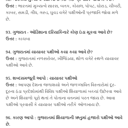
ઉત્તર :
ભારતમાં મુખ્યત્વે સારસ, બતક, કોયલ, પોપટ, ઘોરાડ, ચીબરી,
કાબર, સમડી, ગીધ, ગરુડ, ઘુવડ વગેરે પક્ષીઓની પ્રજાતિ જોવા મળે
છે.
93. ગુજરાત - ઓડિશાના દરિયાકિનારે કોણ ઇંડા મૂકવા આવે છે?
ઉત્તર :
કાચબા
94. ગુજરાતમાં યાયાવર પક્ષીઓ કયા કયા આવે છે?
ઉત્તર :
ગુજરાતમાં નળસરોવર, ખીજિંડયા, થોળ વગેરે સ્થળે યાયાવર
પક્ષીઓ આવે છે.
95. શબ્દસમજૂતી આપો : યાયાવર પક્ષીઓ
ઉત્તર :
આપણા દેશના જળાશયો અને જળપ્લાવિત વિસ્તારોમાં દૂર-
દૂરના ઠંડા પ્રદેશોમાંથી વિવિધ પક્ષીઓ શિયાળામાં બચ્ચાં ઉછેરવા આવે
છે અને શિયાળો પૂરો થતાં તે પોતાના વતનમાં પરત જાય છે. આવા
પક્ષીઓ પ્રવાસી કે યાયાવર પક્ષીઓ તરીકે ઓળખાય છે.
96. કારણ આપો : ગુજરાતમાં શિયાળાની ઋતુમાં હજારો પક્ષીઓ આવે
છે.