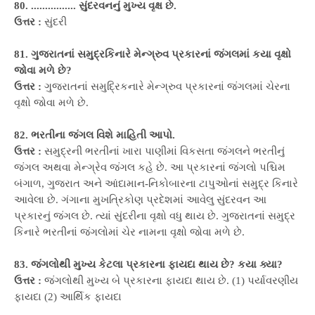
80. ................ સુંદરવનનું મુખ્ય વૃક્ષ છે.
ઉત્તર :
સુંદરી
81. ગુજરાતનાં સમુદ્રકિનારે મેન્ગ્રુવ પ્રકારનાં જંગલમાં કયા વૃક્ષો
જોવા મળે છે?
ઉત્તર :
ગુજરાતનાં સમુદ્રિકનારે મેન્ગ્રુવ પ્રકારનાં જંગલમાં ચેરના
વૃક્ષો જોવા મળે છે.
82. ભરતીના જંગલ વિશે માહિતી આપો.
ઉત્તર :
સમુદ્રની ભરતીનાં ખારા પાણીમાં વિકસતા જંગલને ભરતીનું
જંગલ અથવા મેન્ગ્રેવ જંગલ કહે છે. આ પ્રકારનાં જંગલો પશ્ચિમ
બંગાળ, ગુજરાત અને આંદામાન-નિકોબારના ટાપુઓનાં સમુદ્ર કિનારે
આવેલા છે. ગંગાના મુખત્રિકોણ પ્રદેશમાં આવેલુ સુંદરવન આ
પ્રકારનું જંગલ છે. ત્યાં સુંદરીના વૃક્ષો વધુ થાય છે. ગુજરાતનાં સમુદ્ર
કિનારે ભરતીનાં જંગલોમાં ચેર નામના વૃક્ષો જોવા મળે છે.
83. જંગલોથી મુખ્ય કેટલા પ્રકારના ફાયદા થાય છે? કયા ક્યા?
ઉત્તર :
જંગલોથી મુખ્ય બે પ્રકારના ફાયદા થાય છે. (1) પર્યાવરણીય
ફાયદા (2) આર્થિક ફાયદા