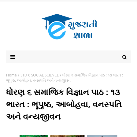
Home
STD 6 SOCIAL SCIENCE
ધોરણ ૬ સમાજિક વિજ્ઞાન પાઠ : ૧૩ ભારત :
ભૂપૃષ્ઠ, આબોહવા, વનસ્પતિ અને વન્યજીવન
ધોરણ ૬ સમાજિક વિજ્ઞાન પાઠ : ૧૩
ભારત : ભૂપૃષ્ઠ, આબોહવા, વનસ્પતિ
અને વન્યજીવન