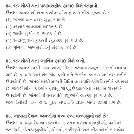
84. જંગલોથી થતાં પર્યાવરણીય ફાયદા વિશે જણાવો.
ઉત્તર :
જંગલોથી થતાં પર્યાવરણીય ફાયદા નીચે મુજબ છે :
(1) જંગલો વાતાવરણ શુદ્ધ રાખે છે.
(2) વરસાદ લાવવામાં મદદરૂપ છે.
(3) જમીનનું ધોવાણ અટકાવે છે.
(4) વન્યજીવોને કુદરતી રહેઠાણ પૂરું પાડે છે.
(5) ભૂમિગત જળસ્રોતોનું સંરક્ષણ કરે છે.
85. જંગલોથી થતા આર્થિક ફાયદા વિશે લખો.
ઉત્તર :
જંગલોમાંથી સાગ, સાલ, સીસમ જેવાં મજબૂત ઇમારતી લાકડાં
મળે છે. બાવળ અને ખેર જેવા વૃક્ષો મળે છે જેના લાકડાં બળતણ તરીકે
ઉપયોગી છે. જંગલોમાંથી મળતી વિવિધ વનસ્પતિ ઔષધિ તરીકે વપરાય
છે. જંગલોમાંના કેટલાંક વૃક્ષોનું લાકડું ઉદ્યોગોના કાચા માલ તરીકે
ઉપયોગી છે. જંગલોની વનસ્પતિ પશુઓને ચારણ પૂરું પાડે છે.
જંગલોમાંથી લાખ, રાળ, ગુંદર, મધ, ટર્પેન્ટાઇન જેવી પેદાશો મળે છે.
86. આપણા દેશના જંગલોમાં કયા કયા વન્યજીવો વસે છે?
ઉત્તર :
આપણા દેશના જંગલોમાં સસ્તન વર્ગના પ્રાણીઓ, પક્ષીઓ,
જળચરો, ઉભયજીવીઓ, કીટકો, સરીસૃપો અને કીડાઓનો સમાવેશ