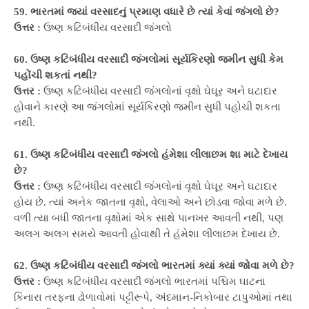
59. ભારતમાં જ્યાં વરસાદનું પ્રમાણ વધારે છે ત્યાં કેવાં જંગલો છે?
ઉત્તર :
ઉષ્ણ કટિબંધીય વરસાદી જંગલો
60. ઉષ્ણ કટિબંધીય વરસાદી જંગલોમાં સૂર્યકિરણો જમીન સુધી કેમ
પહોંચી શકતાં નથી?
ઉત્તર :
ઉષ્ણ કટિબંધીય વરસાદી જંગલોનાં વૃક્ષો ઘેઘૂર અને ઘટાદાર
હોવાને કારણે આ જંગલોમાં સૂર્યકિરણો જમીન સુધી પહોચી શકતા
નથી.
61. ઉષ્ણ કટિબંધીય વરસાદી જંગલો હંમેશા લીલાછમ શા માટે દેખાય
છે?
ઉત્તર :
ઉષ્ણ કટિબંધીય વરસાદી જંગલોનાં વૃક્ષો ઘેઘૂર અને ઘટાદાર
હોય છે. ત્યાં અનેક જાતના વૃક્ષો, વેલાઓ અને છોડવા જોવા મળે છે.
વળી ત્યા બધી જાતના વૃક્ષોમાં એક સાથે પાનખર આવતી નથી, પણ
અલગ અલગ સમયે આવતી હોવાથી તે હંમેશા લીલાછમ દેખાય છે.
62. ઉષ્ણ કટિબંધીય વરસાદી જંગલો ભારતમાં ક્યાં ક્યાં જોવા મળે છે?
ઉત્તર :
ઉષ્ણ કટિબંધીય વરસાદી જંગલો ભારતમાં પશ્ચિમ ઘાટના
કિનારા તરફના ઢોળાવોમાં પટ્ટીરૂપે, અંદમાન-નિકોબાર ટાપુઓમાં તથા