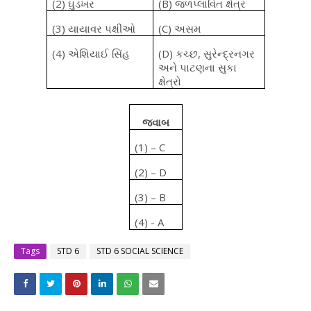
(2)
ઘુડખર
(B)
જળપ્લાવિત ક્ષેત્ર
(3)
યાયાવર પક્ષીઓ
(C)
અસમ
(4)
એશિયાઈ સિંહ
(D)
કચ્છ, સુરેન્દ્રનગર
અને પાટણના સુકા
ક્ષેત્રો
જવાબ
(1) – C
(2) – D
(3) – B
(4) - A
Tags
STD 6
STD 6 SOCIAL SCIENCE