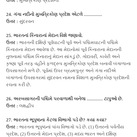
ઉત્તર :
મુખત્રિકોણ પ્રદેશની
24. ગંગા નદીનો મુખત્રિકોણ પ્રદેશ એટલે ...............
ઉત્તર :
સુંદરવન
25. ભારતનાં કિનારાનાં મેદાન વિશે જણાવો.
ઉત્તર :
ભારતની દક્ષિણે પૂર્વઘાટની પૂર્વ અને પશ્ચિમઘાટની પશ્ચિમે
કિનારાના મેદાન આવેલા છે. આ મેદાનોમાં પૂર્વ કિનારાના મેદાનની
તુલનામાં પશ્ચિમ કિનારાનું મેદાન સાંકડું છે. ગોદાવરી, કાવેરી અને
કૃષ્ણા પૂર્વ તરફ વહીને ફળદ્રુપ મુખત્રિકોણ પ્રદેશ બનાવી બંગાળાના
ઉપસાગરને મળે છે. પૂર્વમાં ઉપર બ્રહ્મપુત્ર અને ગંગા નદીએ
બંગાળનાં ઉપસાગરમાં સુંદરવન નામના વિશાળ મુખત્રિકોણ પ્રદેશની
રચના કરી છે.
26. અરબસાગરની પશ્ચિમે પરવાળાથી બનેલા ............. ટાપુઓ છે.
ઉત્તર :
લક્ષદ્વીપ
27. ભારતના ભૂપૃષ્ઠના કેટલા વિભાગો પડે છે? કયા કયા?
ઉત્તર :
ભારતના ભૂપૃષ્ઠનાં પાંચ વિભાગો પડે છે. (1) ઉત્તરનો પર્વતીય
પ્રદેશ, (2) ઉત્તરનો મેદાન પ્રદેશ, (3) મધ્ય ભારત અને દક્ષિણ