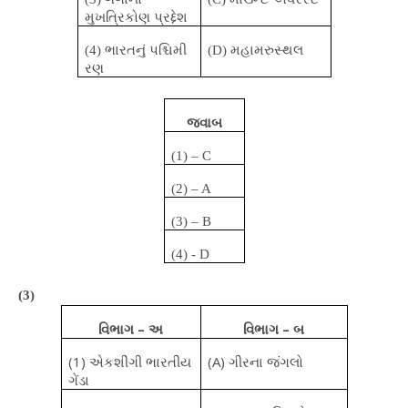
મુખત્રિકોણ પ્રદ્દેશ
(4)
ભારતનું પશ્ચિમી
(D)
મહામરુસ્થલ
રણ
જવાબ
(1) – C
(2) – A
(3) – B
(4) - D
(3)
વિભાગ – અ
વિભાગ – બ
(1)
એકશીંગી ભારતીય
(A)
ગીરના જંગલો
ગેંડા