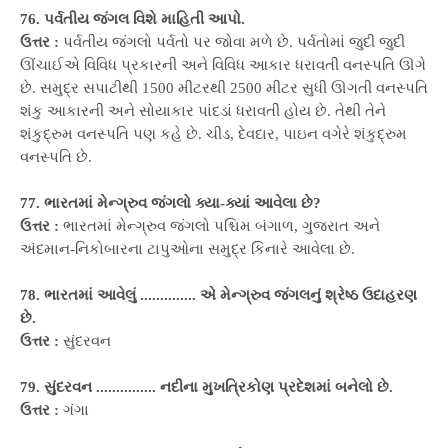
76. પર્વતીય જંગલ વિશે માહિતી આપો.
ઉત્તર :
પર્વતીય જંગલો પર્વતો પર જોવા મળે છે. પર્વતોમાં જુદી જુદી
ઊંચાઈએ વિવિધ પ્રકારની અને વિવિધ આકાર ધરાવતી વનસ્પતિ ઊગે
છે. સમુદ્ર સપાટીથી 1500 મીટરથી 2500 મીટર સુધી ઊગતી વનસ્પતિ
શંકુ આકારની અને સોયાકાર પાંદડાં ધરાવતી હોય છે. તેથી તેને
શંકુદ્રુમ વનસ્પતિ પણ કહે છે. ચીડ, દેવદાર, પાઇન વગેરે શંકુદ્રુમ
વનસ્પતિ છે.
77. ભારતમાં મેન્ગ્રુવ જંગલો ક્યા-ક્યાં આવેલા છે?
ઉત્તર :
ભારતમાં મેન્ગ્રુવ જંગલો પશ્ચિમ બંગાળ, ગુજરાત અને
અંદમાન-નિકોબારના ટાપુઓના સમુદ્ર કિનારે આવેલા છે.
78. ભારતમાં આવેલું .............. એ મેન્ગ્રુવ જંગલનું શ્રેષ્ઠ ઉદાહરણ
છે.
ઉત્તર :
સુંદરવન
79. સુંદરવન ............... નદીના મુખત્રિકોણ પ્રદેશમાં બનેલો છે.
ઉત્તર :
ગંગા