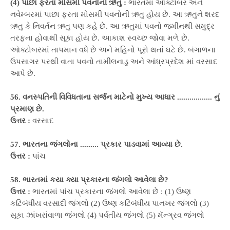
(4) પાછા ફરતા મોસમી પવનોની ઋતુ :
ભારતમાં ઑક્ટોબર અને
નવેમ્બરમાં પાછા ફરતા મોસમી પવનોની ઋતુ હોય છે. આ ઋતુને શરદ
ઋતુ કે નિવર્તન ઋતુ પણ કહે છે. આ ઋતુમાં પવનો જમીનથી સમુદ્ર
તરફના હોવાથી સૂકા હોય છે. આકાશ સ્વચ્છ જોવા મળે છે.
ઑક્ટોબરમાં તાપમાન વધે છે અને મહિનો પૂરો થતાં ઘટે છે. બંગાળના
ઉપસાગર પરથી વાતા પવનો તામીલનાડુ અને આંધ્રપ્રદેશ માં વરસાદ
આપે છે.
56. વનસ્પતિની વિવિધતાના સર્જન માટેનો મુખ્ય આધાર ................. નું
પ્રમાણ છે.
ઉત્તર :
વરસાદ
57. ભારતના જંગલોના ......... પ્રકાર પાડવામાં આવ્યા છે.
ઉત્તર :
પાંચ
58. ભારતમાં કયા ક્યા પ્રકારના જંગલો આવેલા છે?
ઉત્તર :
ભારતમાં પાંચ પ્રકારના જંગલો આવેલા છે : (1) ઉષ્ણ
કટિબંધીય વરસાદી જંગલો (2) ઉષ્ણ કટિબંધીય પાનખર જંગલો (3)
સૂકા ઝાંખરાંવાળા જંગલો (4) પર્વતીય જંગલો (5) મૅન્ગ્રવ જંગલો