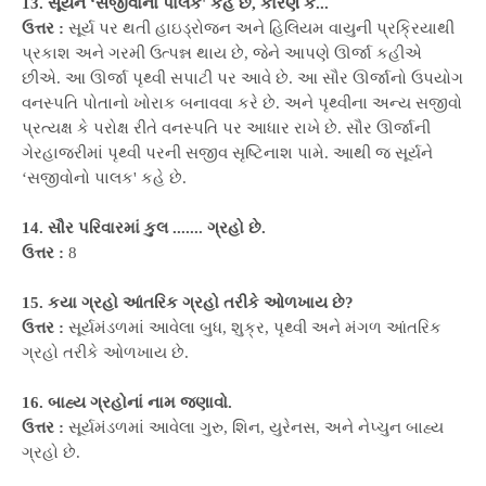
13. સૂર્યને ‘સજીવોનો પાલક' કહે છે, કારણ કે...
ઉત્તર :
સૂર્ય પર થતી હાઇડ્રોજન અને હિલિયમ વાયુની પ્રક્રિયાથી
પ્રકાશ અને ગરમી ઉત્પન્ન થાય છે, જેને આપણે ઊર્જા કહીએ
છીએ. આ ઊર્જા પૃથ્વી સપાટી પર આવે છે. આ સૌર ઊર્જાનો ઉપયોગ
વનસ્પતિ પોતાનો ખોરાક બનાવવા કરે છે. અને પૃથ્વીના અન્ય સજીવો
પ્રત્યક્ષ કે પરોક્ષ રીતે વનસ્પતિ પર આધાર રાખે છે. સૌર ઊર્જાની
ગેરહાજરીમાં પૃથ્વી પરની સજીવ સૃષ્ટિનાશ પામે. આથી જ સૂર્યને
‘સજીવોનો પાલક' કહે છે.
14. સૌર પરિવારમાં કુલ ....... ગ્રહો છે.
ઉત્તર :
8
15. કયા ગ્રહો આંતરિક ગ્રહો તરીકે ઓળખાય છે?
ઉત્તર :
સૂર્યમંડળમાં આવેલા બુધ, શુક્ર, પૃથ્વી અને મંગળ આંતરિક
ગ્રહો તરીકે ઓળખાય છે.
16. બાહ્ય ગ્રહોનાં નામ જણાવો.
ઉત્તર :
સૂર્યમંડળમાં આવેલા ગુરુ, શિન, યુરેનસ, અને નેપ્ચુન બાહ્ય
ગ્રહો છે.