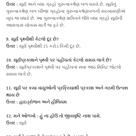
ઉત્તર :
સૂર્ય અને બધા ગ્રહો ગુરુત્વાકર્ષણ બળ ધરાવે છે. સૂર્યનું
ગુરુત્વાકર્ષણ બળ બીજા ગ્રહોના ગુરુત્વાકર્ષણબળની સરખામણીએ
ખૂબ જ વધારે છે. આ ગુરુત્વાકર્ષણ શક્તિને લીધે બધા ગ્રહો સૂર્યની
આસપાસ ચોક્કસ માર્ગે જ ફરે છે.
9. સૂર્ય પૃથ્વીથી કેટલો દૂર છે?
ઉત્તર :
સૂર્ય પૃથ્વીથી 15 કરોડ કિમી દૂર છે.
10. સૂર્યપ્રકાશને પૃથ્વી પર પહોંચતાં કેટલો સમય લાગે છે?
ઉત્તર :
સૂર્યપ્રકાશને પૃથ્વી પર પહોંચતાં સવા આઠ મિનિટ જેટલો
સમય લાગે છે.
11. સૂર્ય પર કયા વાયુઓની પ્રક્રિયાથી પ્રકાશ અને ગરમી ઉત્પન્ન
થાય છે
ઉત્તર : હાઇડ્રોજન અને હીલિયમ
12. મને ઓળખો : હું ના હોઉં તો જીવસૃષ્ટિ નાશ પામે.
ઉત્તર :
સૂર્ય