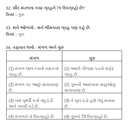
32. સૌર મંડળના કયા ગ્રહને 79 ઉપગ્રહો છે?
ઉત્તર :
ગુરુ
33. મને ઓળખો : મને ભીમકાય ગ્રહ પણ કહે છે.
ઉત્તર :
ગુરુ
34. તફાવત લખો : મંગળ અને ગુરુ
મંગળ
ગુરુ
(1) મંગળ લાલ રંગનો ચમકતો
(1) આછો પીળાશ પડતો સફેદ
ગ્રહ છે.
ગ્રહ છે.
(2) મંગળ પર આછું વાતાવરણ
(2) ગુરુની આસપાસ વાયુઓનું
છે.
વાતાવરણ છે.
(3) ત્યાં પૃર્થ્વી કર્તા વધુ ઠંડી
(3) તે ખુબ ઠંડો હશે તેવું મનાય
અને ગરમી પડે છે.
છે.
(4) મંગળને બે ઉપગ્રહો છે.
(4) ગુરુને 79 ઉપગ્રહો છે.