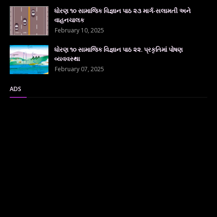
ધોરણ ૧૦ સામાજિક વિજ્ઞાન પાઠ ૨૩ માર્ગ-સલામતી અને
વાહનચાલક
February 10, 2025
ધોરણ ૧૦ સામાજિક વિજ્ઞાન પાઠ ૨૨. પ્રકૃતિમાં પોષણ
વ્યવવસ્થા
February 07, 2025
ADS