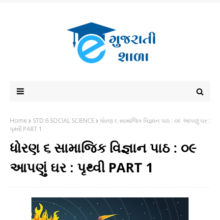
Home
STD 6 SOCIAL SCIENCE
ધોરણ ૬ સામાજિક વિજ્ઞાન પાઠ : ૦૯ આપણું ઘર :
પૃથ્વી PART 1
ધોરણ ૬ સામાજિક વિજ્ઞાન પાઠ : ૦૯
આપણું ઘર : પૃથ્વી PART 1