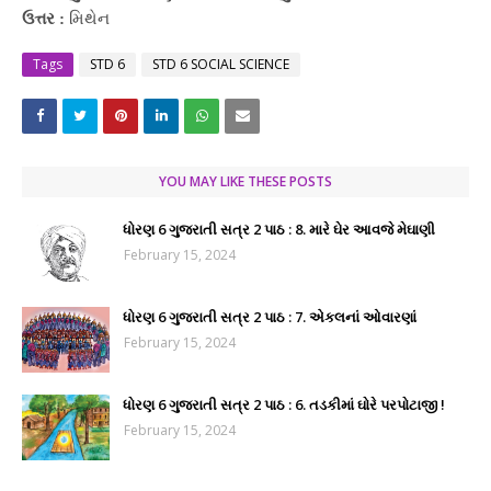
ઉત્તર :
મિથેન
Tags
STD 6
STD 6 SOCIAL SCIENCE
YOU MAY LIKE THESE POSTS
ધોરણ 6 ગુજરાતી સત્ર 2 પાઠ : 8. મારે ઘેર આવજે મેઘાણી
February 15, 2024
ધોરણ 6 ગુજરાતી સત્ર 2 પાઠ : 7. એકલનાં ઓવારણાં
February 15, 2024
ધોરણ 6 ગુજરાતી સત્ર 2 પાઠ : 6. તડકીમાં ઘોરે પરપોટાજી !
February 15, 2024