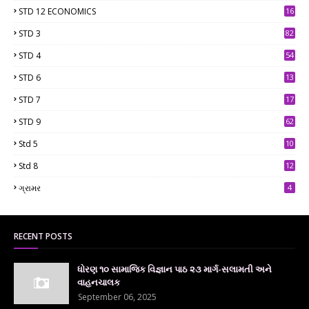
STD 12 ECONOMICS
16
STD 3
82
STD 4
54
STD 6
13
9
STD 7
17
2
STD 9
62
Std 5
10
7
Std 8
12
7
ગ્રામર
4
RECENT POSTS
ધોરણ ૧૦ સામાજિક વિજ્ઞાન પાઠ ૨૩ માર્ગ-સલામતી અને
વાહનચાલક
September 06, 2025