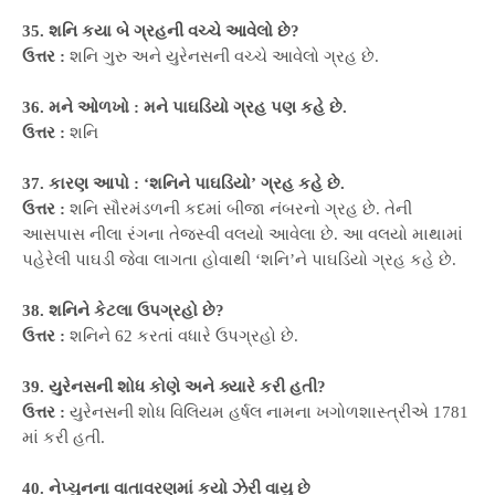
35. શનિ કયા બે ગ્રહની વચ્ચે આવેલો છે?
ઉત્તર :
શનિ ગુરુ અને યુરેનસની વચ્ચે આવેલો ગ્રહ છે.
36. મને ઓળખો : મને પાઘડિયો ગ્રહ પણ કહે છે.
ઉત્તર :
શનિ
37. કારણ આપો : ‘શનિને પાઘડિયો’ ગ્રહ કહે છે.
ઉત્તર :
શનિ સૌરમંડળની કદમાં બીજા નંબરનો ગ્રહ છે. તેની
આસપાસ નીલા રંગના તેજસ્વી વલયો આવેલા છે. આ વલયો માથામાં
પહેરેલી પાઘડી જેવા લાગતા હોવાથી ‘શનિ’ને પાઘડિયો ગ્રહ કહે છે.
38. શનિને કેટલા ઉપગ્રહો છે?
ઉત્તર :
શનિને 62 કરતાં વધારે ઉપગ્રહો છે.
39. યુરેનસની શોધ કોણે અને ક્યારે કરી હતી?
ઉત્તર :
યુરેનસની શોધ વિલિયમ હર્ષલ નામના ખગોળશાસ્ત્રીએ 1781
માં કરી હતી.
40. નેપ્ચુનના વાતાવરણમાં કયો ઝેરી વાયુ છે