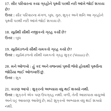
17. સૌર પરિવારના કયા ગ્રહોને પૃથ્વી પરથી નરી આંખે જોઈ શકાય
છે?
ઉત્તર :
સૌર પરિવારના મંગળ, બુધ, ગુરુ, શુક્ર અને શનિ આ ગ્રહોને
પૃથ્વી પરથી નરી આંખે જોઈ શકાય છે.
18. સૂર્યથી સૌથી નજીકનો ગ્રહ કર્યો છે?
ઉત્તર :
બુધ
19. સૂર્યમંડળનો સૌથી ચમકતો ગ્રહ કયો છે?
ઉત્તર :
સૂર્યમંડળનો સૌથી ચમકતો ગ્રહ શુક્ર (Venus) છે.
20. મને ઓળખો : હું કદ અને વજનમાં પૃથ્વી જેવો હોવાથી પૃથ્વીના
જોડિયા ભાઈ ઓળખાઉં છું.
ઉત્તર :
શુક
21. કારણ આપો : શુક્રનો અભ્યાસ વધુ થઈ શક્યો નથી.
ઉત્તર :
શુક્રને એક પણ ઉપગ્રહ નથી. વળી, તેની આસપાસ વાયુઓ
અને ઘટ્ટ આવરણ આવેલું છે; માટે શુક્રનો અભ્યાસ વધુ થઈ શક્યો
નથી.