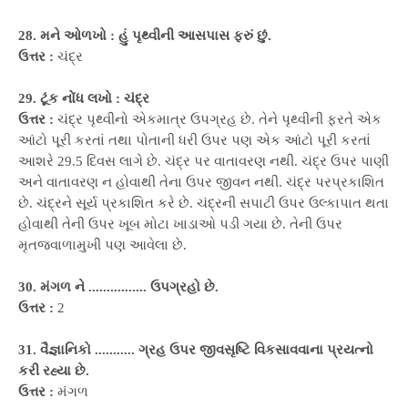
28. મને ઓળખો : હું પૃથ્વીની આસપાસ ફરું છું.
ઉત્તર :
ચંદ્ર
29. ટૂંક નોંધ લખો : ચંદ્ર
ઉત્તર :
ચંદ્ર પૃથ્વીનો એકમાત્ર ઉપગ્રહ છે. તેને પૃથ્વીની ફરતે એક
આંટો પૂરી કરતાં તથા પોતાની ધરી ઉપર પણ એક આંટો પૂરી કરતાં
આશરે 29.5 દિવસ લાગે છે. ચંદ્ર પર વાતાવરણ નથી. ચંદ્ર ઉપર પાણી
અને વાતાવરણ ન હોવાથી તેના ઉપર જીવન નથી. ચંદ્ર પરપ્રકાશિત
છે. ચંદ્રને સૂર્ય પ્રકાશિત કરે છે. ચંદ્રની સપાટી ઉપર ઉલ્કાપાત થતા
હોવાથી તેની ઉપર ખૂબ મોટા ખાડાઓ પડી ગયા છે. તેની ઉપર
મૃતજ્વાળામુખી પણ આવેલા છે.
30. મંગળ ને ................ ઉપગ્રહો છે.
ઉત્તર :
2
31. વૈજ્ઞાનિકો ........... ગ્રહ ઉપર જીવસૃષ્ટિ વિકસાવવાના પ્રયત્નો
કરી રહ્યા છે.
ઉત્તર :
મંગળ