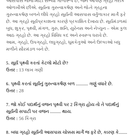
આસપાસ નાના-મોટા સભ્યો ગોળારૂપે છે, જેને આપણે ગ્રહો તરીકે
ઓળખીએ છીએ. સૂર્યના ગુરુત્વાકર્ષણ અને જે-તે ગ્રહના
ગુરુત્વાકર્ષણ બળને લીધે ગ્રહો સૂર્યની આસપાસ વર્તુળાકાર માર્ગે ફરે
છે. આ ગ્રહો સૂર્યપ્રકાશના કારણે પ્રકાશિત દેખાય છે. સૂર્યમંડળમાં
બુધ, શુક્ર, પૃથ્વી, મંગળ, ગુરુ, શનિ, યુરેનસ અને નેપ્ચુન – એમ કુલ
આઠ ગ્રહો છે. આ ગ્રહો વિવિધ કદ અને સ્વરૂપ ધરાવે છે.
આમ, ગ્રહો, ઉપગ્રહો, લઘુગ્રહો, ધૂમકેતુઓ અને ઉલ્કાઓ બધુ
મળીને સૌરમંડળ બને છે.
5. સૂર્ય પૃથ્વી કરતાં કેટલો મોટો છે?
ઉત્તર :
13 લાખ ગણી
6. પૃથ્વી કરતાં સૂર્યનું ગુરુત્વાકર્ષણ બળ .......... ગણું વધારે છે.
ઉત્તર :
28
7. જો કોઈ પદાર્થનું વજન પૃથ્વી પર 2 કિગ્રા હોય તો તે પદાર્થનું
સૂર્યની સપાટી પર વજન ......... થાય.
ઉત્તર :
56 કિગ્રા
8. બધા ગ્રહો સૂર્યની આસપાસ ચોક્કસ માર્ગે જ ફરે છે, કારણ કે.......