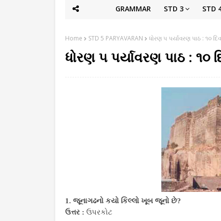
GRAMMAR
STD 3
STD 
Home
STD 5 PARYAVARAN
ધોરણ ૫ પર્યાવરણ પાઠ : ૧૦ દ
ધોરણ ૫ પર્યાવરણ પાઠ : ૧૦
1. જૂનાગઢનો કયો કિલ્લો ખૂબ જૂનો છે?
ઉત્તર :
ઉપરકોટ