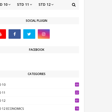
D 10
STD 11
STD 12
SOCIAL PLUGIN
FACEBOOK
CATEGORIES
D 10
66
D 11
22
D 12
61
D 12 ECONOMICS
16