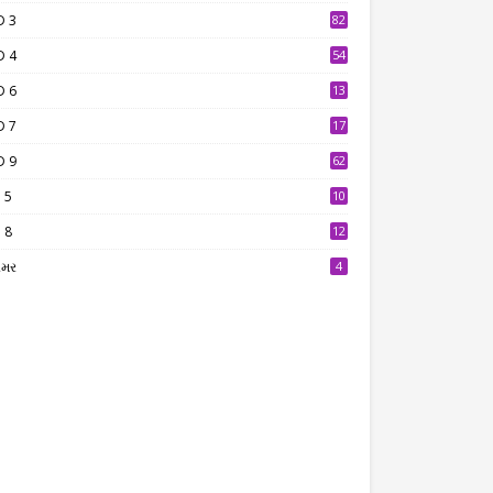
D 3
82
D 4
54
D 6
13
9
D 7
17
2
D 9
62
 5
10
7
 8
12
7
ામર
4