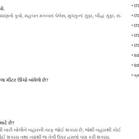
ST
પો.
ST
ઘણનો કૂવો, મહબત મકબરા પેલેસ, મુચકુન્દ ગુફા, બૌદ્ધ ગુફા, રા-
ST
ST
ST
Std
Std
ગ્ર
ા મીટર ઊંચો બાંધેલો છે?
ાટે છે?
ની બારી ખોલીને બહારની તરફ જોઈ શકાય છે, જેથી બહારથી કોઈ
ોઈ શકાય તથા ત્યાંથી જ તેની ઉપર હુમલો પણ કરી શકાય.