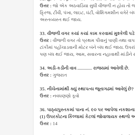
ઉત્તર :
જો એક અઠવાડિયા સુધી વીજળી ન હોય તો જ
ફ્રિજ, ટીવી, પંખા, લાઇટ, ઘંટી, વોશિંગમશીન વગે
અસ્તવ્યસ્ત થઈ જાય.
33. વીજળી વગર કયાં કયાં કામ કરવામાં મુશ્કેલી પડે
ઉત્તર :
વીજળી વગર તો પ્રથમ પીવાનું પાણી તથા વા
ટાંકીમાં પહોંચાડવાની મોટર બંને બંધ થઈ જાય. ઉપર
પણ બંધ થઈ જાય, આમ, સવારના નહાવાથી માંડીને રાત્રે
34. અડી-કડીની વાવ ............ રાજ્યમાં આવેલી છે.
ઉત્તર :
ગુજરાત
35. નીચેનામાંથી ક્યું સ્થાપત્ય જૂનાગઢમાં આવેલું છે?
ઉત્તર :
નવઘણણો કૂવો
36. પાઠ્યપુસ્તકમાં પાના નં. ૯૦ પર આપેલા નકશાના
(1) ઉપરકોટના કિલ્લામાં કેટલાં જોવાલાયક સ્થળો આ
ઉત્તર :
14