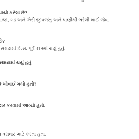
પાયો કરેલા છે?
દરવાજા, ગઢ અને ઝેરી જીવજંતુ અને પાણીથી ભરેલી ખાઈ જેવા
છે?
સમયમાં ઈ.સ. પૂર્વે 319માં થયું હતું.
ા સમયમાં થયું હતું.
કે ખોવાઈ ગયો હતો?
ોદ્ધાર કરવામાં આવ્યો હતો.
વસવાટ માટે કરતા હતા.