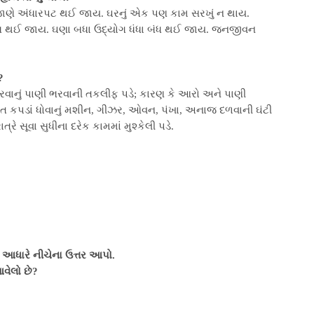
ાણે અંધારપટ થઈ જાય. ઘરનું એક પણ કામ સરખું ન થાય.
રે બંધ થઈ જાય. ઘણા બધા ઉદ્યોગ ધંધા બંધ થઈ જાય. જનજીવન
?
પરવાનું પાણી ભરવાની તકલીફ પડે; કારણ કે આરો અને પાણી
ાંત કપડાં ધોવાનું મશીન, ગીઝર, ઓવન, પંખા, અનાજ દળવાની ઘંટી
 સૂવા સુધીના દરેક કામમાં મુશ્કેલી પડે.
 આધારે નીચેના ઉત્તર આપો.
વેલો છે?