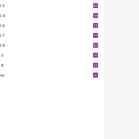
D 3
82
D 4
54
D 6
13
9
D 7
17
2
D 9
62
 5
10
7
 8
12
7
ામર
4