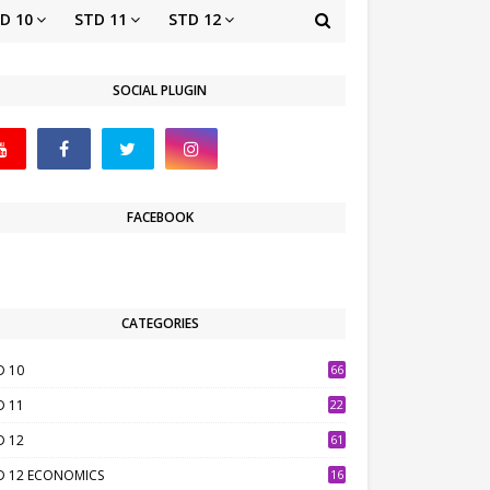
D 10
STD 11
STD 12
SOCIAL PLUGIN
FACEBOOK
CATEGORIES
D 10
66
D 11
22
D 12
61
D 12 ECONOMICS
16