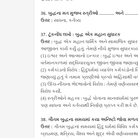
36. બુદ્ધના મત મુજબ સ્ત્રીઓ ............ અને ..........
ઉત્તર :
સાધના, કર્તવ્ય
37. ટૂંકનોંધ લખો : બુદ્ધ એક મહાન સુધારક
ઉત્તર :
બુદ્ધ એક મહાન ધાર્મિક અને સામાજિક સુધારક
આજીવન કાર્ય કર્યું હતું. તેમણે નીચે મુજબ સુધારકાર્ય
(1) ઇશ્વર અને આત્માનો ઇન્કાર : બુદ્ધે ઇશ્વર અને આત
વર્તમાનકાળમાં સદ્વિચારયુક્ત જીવન જીવવા જણાવ્યું 
(2) કર્મકાંડનો વિરોધ : હિંદુધર્મમાં વ્યાપેલ કર્મકાંડ
જણાવ્યું હતું કે તમામ પ્રાણીઓ પ્રત્યે અહિંસાથી વર
(3) ઊંચ-નીચના ભેદભાવોનો વિરોધ : તેમણે વર્ણવ્યવ
વિરોધ કર્યો,
(4) સ્ત્રીઓને મહત્ત્વ : બુદ્ધે પોતાના માનવધર્મમાં પુરુ
પણ સાધના અને કર્તવ્યથી નિર્વાણ પ્રાપ્ત કરી શકે છે
38. ગૌતમ બુદ્ધના સમયમાં કયા અનિષ્ટો જોવા મળત
ઉત્તર :
ગૌતમ બુદ્ધનાં સમયમાં હિંદુ ધર્મમાં વિવિધ કર્
બ્રાહ્મણ, ક્ષત્રિય, વૈશ્ય અને શુદ્ર એવી વર્ણવ્યવ