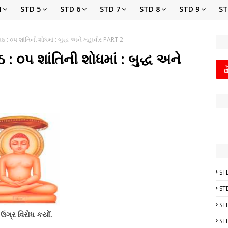
4
STD 5
STD 6
STD 7
STD 8
STD 9
ST
ઠ : ૦૫ શાંતિની શોધમાં : બુદ્ધ અને મહાવીર PART 2
: ૦૫ શાંતિની શોધમાં : બુદ્ધ અને
ST
ST
ST
ો ઉગ્ર વિરોધ કર્યો.
ST