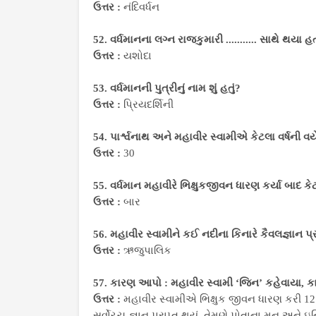
ઉત્તર :
નંદિવર્ધન
52. વર્ધમાનના લગ્ન રાજકુમારી ........... સાથે થયા હ
ઉત્તર :
યશોદા
53. વર્ધમાનની પુત્રીનું નામ શું હતું?
ઉત્તર :
પ્રિયદર્શિની
54. પાર્શ્વનાથ અને મહાવીર સ્વામીએ કેટલા વર્ષની વય
ઉત્તર :
30
55. વર્ધમાન મહાવીરે ભિક્ષુકજીવન ધારણ કર્યા બાદ કેટ
ઉત્તર :
બાર
56. મહાવીર સ્વામીને કઈ નદીના કિનારે કૈવલજ્ઞાન પ્રા
ઉત્તર :
ઋજુપાલિક
57. કારણ આપો : મહાવીર સ્વામી ‘જિન’ કહેવાયા, કા
ઉત્તર :
મહાવીર સ્વામીએ ભિક્ષુક જીવન ધારણ કરી 12 વર
સર્વોચ્ચ જ્ઞાન પ્રાપ્ત થયું. તેમણે પોતાના મન અને 