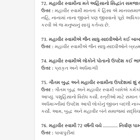
72. મહાવીર સ્વામીના મતે અહિંસાનો સિદ્ધાંત સમજાવ
ઉત્તર :
મહાવીર સ્વામી માનતા કે હિંસા એ માનવસમાજ
નહિ, નાનામાં નાના જીવને પણ જીવવાનો પૂરો અધિકાર 
કરવી એ જ મનુષ્યનું સાચું કર્તવ્ય છે.
73. મહાવીર સ્વામીએ જૈન સાધુ-સાધ્વીઓને કઈ બાબત
ઉત્તર :
મહાવીર સ્વામીએ જૈન સાધુ-સાધ્વીઓને બ્રહ્મચ
74. મહાવીર સ્વામીએ લોકોને પોતાનો ઉપદેશ કઈ ભાષ
ઉત્તર :
પ્રાકૃત અને અર્ધમાગ્ધી
75. ગૌતમ બુદ્ધ અને મહાવીર સ્વામીના ઉપદેશમાં શુ
ઉત્તર :
ગૌતમ બુદ્ધ અને મહાવીર સ્વામી બન્નેએ કર્મકાંડ
આપ્યું. પશુહિંસાનો વિરોધ કર્યો. સ્ત્રીઓ માટે સમા
અર્ધમાગ્નીમાં ઉપદેશ આપી લોકોનું જીવન બદલી નાખ્ય
કર્યો. આમ, બુદ્ધ અને મહાવીર બંને સમાજમાં સદ્વિચા
76. મહાવીર સ્વામી 72 વર્ષની વયે ............ નિર્વાણ પામ
ઉત્તર :
પાવાપુરીમાં