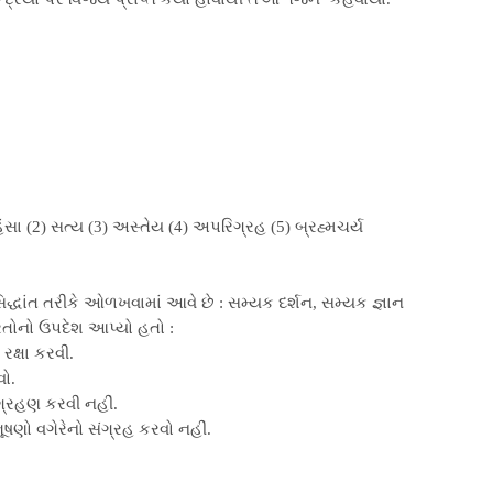
સા (2) સત્ય (3) અસ્તેય (4) અપરિગ્રહ (5) બ્રહ્મચર્ય
સિદ્ધાંત તરીકે ઓળખવામાં આવે છે : સમ્યક દર્શન, સમ્યક જ્ઞાન
રતોનો ઉપદેશ આપ્યો હતો :
રક્ષા કરવી.
વો.
ગ્રહણ કરવી નહીં.
ૂષણો વગેરેનો સંગ્રહ કરવો નહીં.