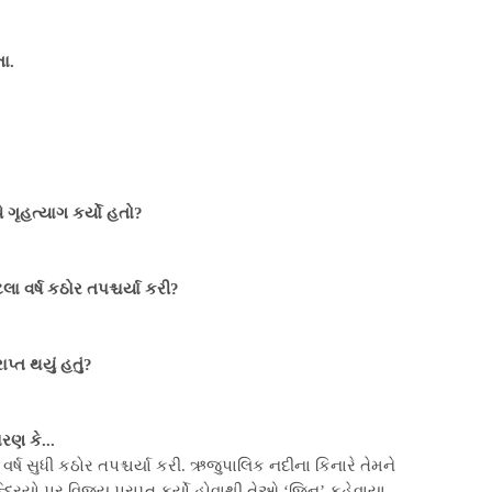
તા.
ે ગૃહત્યાગ કર્યો હતો?
લા વર્ષ કઠોર તપશ્ચર્યા કરી?
પ્ત થયું હતું?
રણ કે...
્ષ સુધી કઠોર તપશ્ચર્યા કરી. ઋજુપાલિક નદીના કિનારે તેમને
ઇન્દ્રિયો પર વિજય પ્રાપ્ત કર્યો હોવાથી તેઓ ‘જિન’ કહેવાયા.