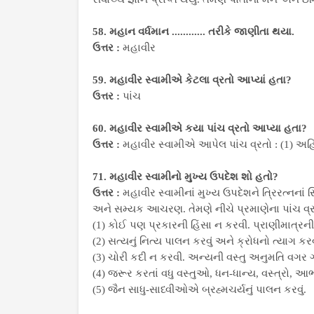
58. મહાન વર્ધમાન ............ તરીકે જાણીતા થયા.
ઉત્તર :
મહાવીર
59. મહાવીર સ્વામીએ કેટલા વ્રતો આપ્યાં હતા?
ઉત્તર :
પાંચ
60. મહાવીર સ્વામીએ કયા પાંચ વ્રતો આપ્યા હતા?
ઉત્તર :
મહાવીર સ્વામીએ આપેલ પાંચ વ્રતો : (1) અહિં
71. મહાવીર સ્વામીનો મુખ્ય ઉપદેશ શો હતો?
ઉત્તર :
મહાવીર સ્વામીનાં મુખ્ય ઉપદેશને ત્રિરત્નનાં 
અને સમ્યક આચરણ. તેમણે નીચે પ્રમાણેના પાંચ વ્
(1) કોઈ પણ પ્રકારની હિંસા ન કરવી. પ્રાણીમાત્રની 
(2) સત્યનું નિત્ય પાલન કરવું અને ક્રોધનો ત્યાગ કર
(3) ચોરી કદી ન કરવી. અન્યની વસ્તુ અનુમતિ વગર 
(4) જરૂર કરતાં વધુ વસ્તુઓ, ધન-ધાન્ય, વસ્ત્રો, આભ
(5) જૈન સાધુ-સાધ્વીઓએ બ્રહ્મચર્યનું પાલન કરવું.