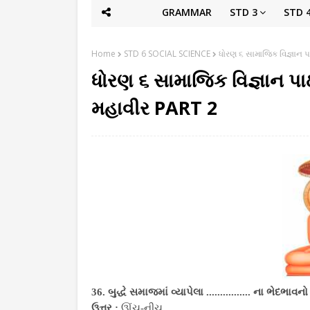
GRAMMAR
STD 3
STD 
Home
STD 6 SOCIAL SCIENCE
ધોરણ ૬ સામાજિક વિજ્ઞાન પા
ધોરણ ૬ સામાજિક વિજ્ઞાન પાઠ 
મહાવીર PART 2
36. બુદ્ધે સમાજમાં વ્યાપેલા ................ ના ભેદભાવન
ઉત્તર :
ઊંચ-નીચ