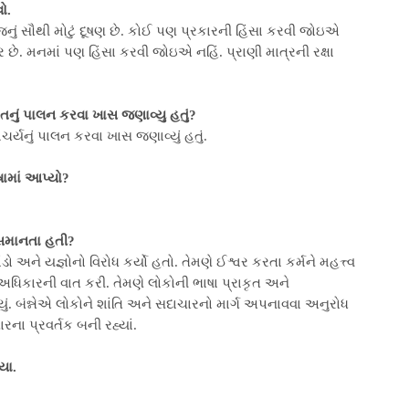
ો.
નું સૌથી મોટું દૂષણ છે. કોઈ પણ પ્રકારની હિંસા કરવી જોઇએ
છે. મનમાં પણ હિંસા કરવી જોઇએ નહિં. પ્રાણી માત્રની રક્ષા
નું પાલન કરવા ખાસ જણાવ્યુ હતું?
ર્યનું પાલન કરવા ખાસ જણાવ્યું હતું.
ામાં આપ્યો?
ં સમાનતા હતી?
ો અને યજ્ઞોનો વિરોધ કર્યો હતો. તેમણે ઈશ્વર કરતા કર્મને મહત્ત્વ
ન અધિકારની વાત કરી. તેમણે લોકોની ભાષા પ્રાકૃત અને
ું. બંન્નેએ લોકોને શાંતિ અને સદાચારનો માર્ગ અપનાવવા અનુરોધ
રના પ્રવર્તક બની રહ્યાં.
્યા.