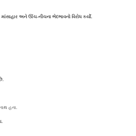
ેશ આપી માંસાહાર અને ઊંચ-નીચના ભેદભાવનો વિરોધ કર્યો.
છે.
િનાથ હતા.
ા.