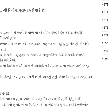
ST
... થી નિર્વાણ પ્રાપ્ત કરી શકે છે.
ST
ST
ST
 હતા. ધર્મ અને સમાજમાં વ્યાપેલા દૂષણો દૂર કરવા તેમણે
ST
ો કર્યા હતા.
Std
્માનો ઈન્કાર કરી કર્મવાદને મહત્ત્વ આપ્યું હતું. તેમણે લોકોને
હતું.
Std
ોનો વિરોધ કરી પશુહિંસા અટકાવવા પશુબલિનો વિરોધ કર્યો. તેમણે
ગ્ર
્તવું જોઈએ.
સ્થાનો વિરોધ કર્યો અને તે આધારિત ઊંચ-નીચના ભેદભાવનો ઉગ્ર
ષો જેટલું જ મહત્ત્વ સ્ત્રીઓને આપ્યું હતું. તેમણે કહ્યું કે સ્ત્રીઓ
.
ા હતા?
મકાંડો ચાલતા હતા. યશોમાં પશુબલિ ચડાવાતી હતી. હિંદુ ધર્મ
સ્થા ધરાવતો હતો, જેમાં ઊંચ-નીચના ભેદભાવ હતા. વળી સ્ત્રીઓને