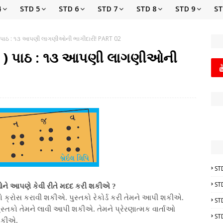
4
STD 5
STD 6
STD 7
STD 8
STD 9
ST
 પાઠ : ૧૩ આપણી લાગણીઓની ભાગીદારી! PART 02
 ) પાઠ : ૧૩ આપણી લાગણીઓની
ST
ST
ઓને આપણે કેવી રીતે મદદ કરી શકીએ ?
ો ક્રોસ કરાવી શકીએ. પુસ્તકો રેકોર્ડ કરી તેમને આપી શકીએ.
ST
પુસ્તકો તેમને લાવી આપી શકીએ. તેમને પ્રેરણાત્મક વાર્તાઓ
ST
શકીએ.