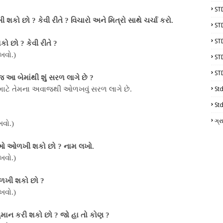
ST
ખી શકો છો ? કેવી રીતે ? વિચારો અને મિત્રો સાથે ચર્ચા કરો.
ST
ST
 છો ? કેવી રીતે ?
ખવો.)
ST
ST
 આ બેમાંથી શું સરળ લાગે છે ?
Std
 માટે તેમના અવાજથી ઓળખવું સરળ લાગે છે.
Std
ગ્ર
વો.)
વસ્તુઓ ઓળખી શકો છો ? નામ લખો.
ખવો.)
ઓળખી શકો છો ?
ખવો.)
નુમાન કરી શકો છો ? જો હા તો કોણ ?