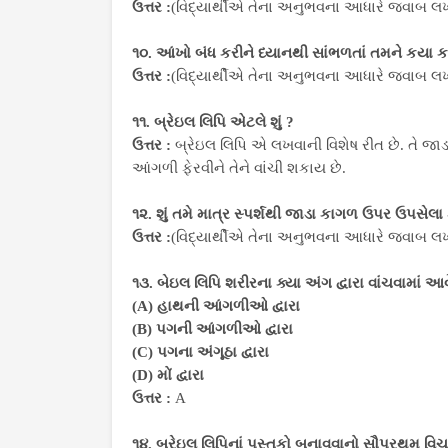
ઉત્તર :
(વિદ્યાર્થીએ તેના અનુભવના આધારે જવાબ લખ
૧૦. આંખો બંધ કરીને ધ્યાનથી સાંભળતાં તમને કયા
ઉત્તર :
(વિદ્યાર્થીએ તેના અનુભવના આધારે જવાબ લખ
૧૧. બ્રેઇલ લિપિ એટલે શું ?
ઉત્તર :
બ્રેઇલ લિપિ એ લખવાની વિશેષ રીત છે. તે જા
આંગળી ફેરવીને તેને વાંચી શકાય છે.
૧૨. શું તમે માત્ર સ્પર્શથી જાડા કાગળ ઉપર ઉપસે
ઉત્તર :
(વિદ્યાર્થીએ તેના અનુભવના આધારે જવાબ લખ
૧૩. બેઇલ લિપિ શરીરના ક્યા અંગ દ્વારા વાંચવામાં આવ
(A) હાથની આંગળીઓ દ્વારા
(B) પગની આંગળીઓ દ્વારા
(C) પગના અંગૂઠા દ્વારા
(D) મોં દ્વારા
ઉત્તર :
A
૧૪. બ્રેઇલ લિપિનાં પુસ્તકો બનાવવાનો સૌપ્રથમ વિચા