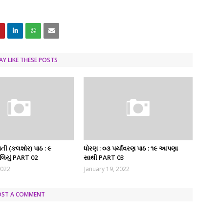
Y LIKE THESE POSTS
તી (કલશોર) પાઠ : ૯
ધોરણ : ૦૩ પર્યાવરણ પાઠ : ૧૯ આપણા
ાલિયું PART 02
સાથી PART 03
2022
January 19, 2022
OST A COMMENT