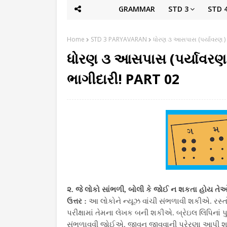
GRAMMAR
STD 3
STD 
Home
STD 3 PARYAVARAN
ધોરણ ૩ આસપાસ (પર્યાવરણ )
ધોરણ ૩ આસપાસ (પર્યાવરણ
ભાગીદારી! PART 02
૨. જે લોકો સાંભળી, બોલી કે જોઈ ન શકતા હોય તે
ઉત્તર :
આ લોકોને ન્યૂઝ વાંચી સંભળાવી શકીએ. રસ્ત
પરીક્ષામાં તેમના લેખક બની શકીએ. બ્રેઇલ લિપિનાં 
સંભળાવવી જોઈએ. જીવન જીવવાની પ્રેરણા આપી 