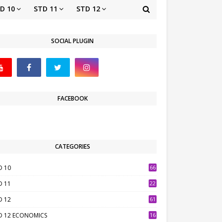
D 10
STD 11
STD 12
SOCIAL PLUGIN
FACEBOOK
CATEGORIES
D 10
66
D 11
22
D 12
61
D 12 ECONOMICS
16