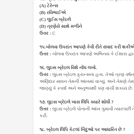
(A) ટેરેન્સ
(B) રવિભાઈએ
(C) લુઈસ બ્રેઇલે
(D) ત્રણેયે સાથે મળીને
ઉત્તર :
C
૧૫.બોલવા ઉપરાંત આપણે કેવી રીતે સંવાદ કરી શક
ઉત્તર :
બોલવા ઉપરાંત આપણે અભિનય કે ઈશારા દ્વા
૧૬. લુઇસ બ્રેઇલ વિશે નોંધ લખો.
ઉત્તર :
લુઇસ બ્રેઇલ ફ્રાન્સના હતા. તેઓ ત્રણ વર્ષ
અણિદાર સાધન તેમની આંખમાં વાગ્યું. અને તેમણે તે
જાણ્યું કે સ્પર્શ અને અનુભવથી પણ વાંચી શકાય છે
૧૭. લુઇસ બ્રેઇલે ખાસ લિપિ ક્યારે શોધી ?
ઉત્તર :
લુઇસ બ્રેઇલે પોતાની આંખ ગુમાવી ત્યારપછી 
કરી.
૧૮. બ્રેઇલ લિપિ કેટલાં બિંદુઓ પર આધારિત છે ?