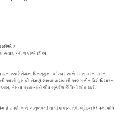
ીએ છીએ ?
રા સંવાદ કરી શકીએ છીએ.
ના હતા ત્યારે તેમના પિતાજીના ઓજાર સાથે રમત કરતાં કરતાં
મની આંખો ગુમાવી. તેમણે લખવા-વાંચવાની અલગ રીત વિશે વિચારતા
. આમ, તેમના પ્રયત્નોને લીધે બ્રેઈલ લિપિની શોધ થઈ.
તેમણે સ્પર્શ અને અનુભવથી વાંચી શકાય તેવી બ્રેઇલ લિપિની શોધ