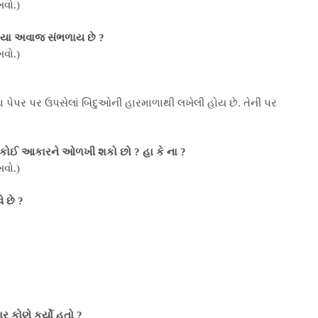
વો.)
 કયા અવાજ સંભળાય છે ?
વો.)
ડા પેપર પર ઉપસેલાં બિંદુઓની હારમાળાથી લખેલી હોય છે. તેની પર
લા કોઈ આકારને ઓળખી શકો છો ? હા કે ના ?
વો.)
ે છે ?
ર કોણે કર્યો હતો ?