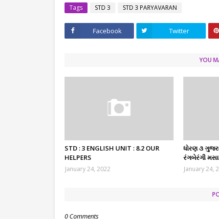
Tags
STD 3
STD 3 PARYAVARAN
Facebook
Twitter
YOU MA
STD : 3 ENGLISH UNIT : 8.2 OUR
ધોરણ ૩ ગુજરા
HELPERS
રંગબેરંગી મસ
January 24, 2022
January 24, 
P
0 Comments