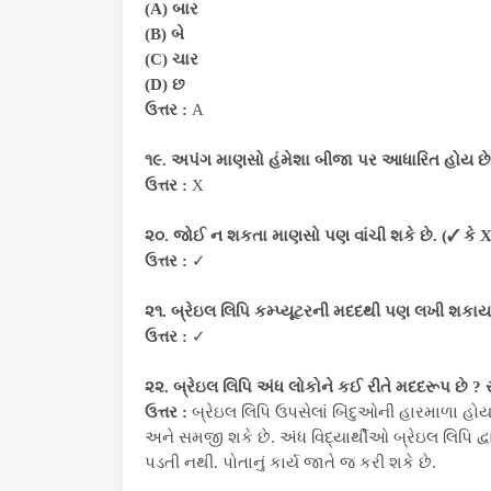
(A) બાર
(B) બે
(C) ચાર
(D) છ
ઉત્તર :
A
૧૯. અપંગ માણસો હંમેશા બીજા પર આધારિત હોય છે.
ઉત્તર :
X
૨૦. જોઈ ન શકતા માણસો પણ વાંચી શકે છે. (✓ કે X
ઉત્તર :
✓
૨૧. બ્રેઇલ લિપિ કમ્પ્યૂટરની મદદથી પણ લખી શકાય 
ઉત્તર :
✓
૨૨. બ્રેઇલ લિપિ અંધ લોકોને કઈ રીતે મદદરૂપ છે ?
ઉત્તર :
બ્રેઇલ લિપિ ઉપસેલાં બિંદુઓની હારમાળા હોય 
અને સમજી શકે છે. અંધ વિદ્યાર્થીઓ બ્રેઇલ લિપિ દ
પડતી નથી. પોતાનું કાર્ય જાતે જ કરી શકે છે.