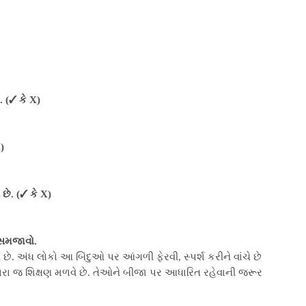
 (✓ કે X)
)
છે. (✓ કે X)
 સમજાવો.
છે. અંધ લોકો આ બિંદુઓ પર આંગળી ફેરવી, સ્પર્શ કરીને વાંચે છે
્વારા જ શિક્ષણ મળવે છે. તેઓને બીજા પર આધારિત રહેવાની જરૂર