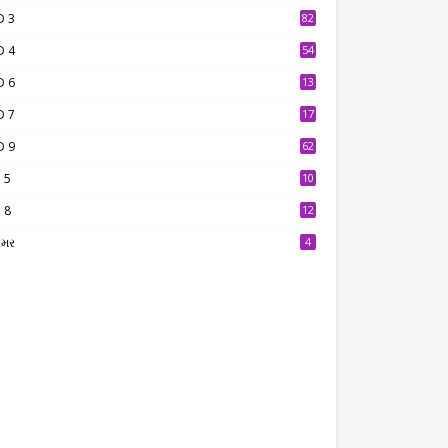
D 3
82
D 4
54
D 6
13
9
D 7
17
2
D 9
62
 5
10
7
 8
12
7
ામર
4