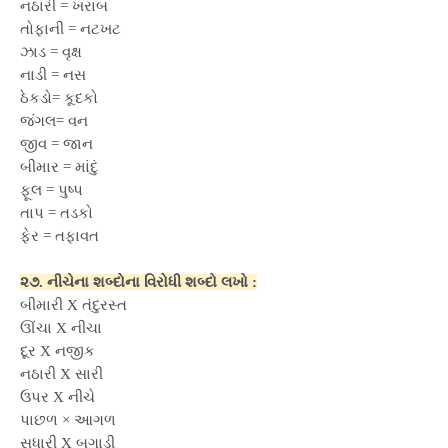
નઠારી = ખરાબ
તોફાની = નટખટ
ઝાડ = વૃક્ષ
નાડી = નસ
ઠેકડો= કૂદકો
જંગલ= વન
જીવ = જાન
બીમાર = માંદું
ફૂલ = પુષ્પ
તાપ = તડકો
ફેર = તફાવત
૨૭. નીચેના શબ્દોના વિરોધી શબ્દો લખો :
બીમારી X તંદુરસ્ત
ઊંચા X નીચા
દૂર X નજીક
નઠારી X સારી
ઉપર X નીચે
પાછળ × આગળ
સુધારી X બગાડી