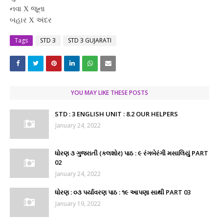
નવા X જૂના
બહાર X અંદર
Tags
STD 3
STD 3 GUJARATI
YOU MAY LIKE THESE POSTS
STD : 3 ENGLISH UNIT : 8.2 OUR HELPERS
January 24, 2022
ધોરણ ૩ ગુજરાતી (કલશોર) પાઠ : ૯ રંગબેરંગી મસાલિયું PART
02
January 24, 2022
ધોરણ : ૦૩ પર્યાવરણ પાઠ : ૧૯ આપણા સાથી PART 03
January 19, 2022