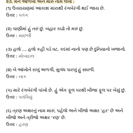
૨૩. મને ઓળખો અને મારું નામ લખો :
(૧) ઉત્તરાયણમાં આકાશ મારાથી રંગબેરંગી થઈ જાય છે.
ઉત્તર :
પતંગ
(૨) પાણીમાં હું તરું છું. બહાર કાઢો તો મરું છું.
ઉત્તર :
માછલી
(૩) હલો .... હલો કહી પડે વટ, કદમાં નાનો પણ છે દુનિયાનો ખજાનો.
ઉત્તર :
મોબાઇલ
(૪) બે આંખોને રાખું અળગી, સુગંધ પારખું હું સઘળી.
ઉત્તર :
નાક
(૫) મારે રંગબેરંગી પાંખો છે. હું એક ફૂલ પરથી બીજા ફૂલ પર બેસું છું.
ઉત્તર :
પતંગિયું
(૬) ત્રણ અક્ષરનું નામ મારું, પહેલો અને બીજો અક્ષર 'હર’ છે અને
બીજો અને ત્રીજો અક્ષર ‘રણ' છે.
ઉત્તર :
હરણ