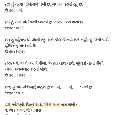
(૭) હું ત્રણ પાંખોવાળું પંખી છું. બધાંના ઘરમાં રહું છું.
ઉત્તર :
પંખો
(૮) હું સાત ગાંઠોવાળી લાકડી છું. મારામાં રસ ભર્યો છે.
ઉત્તર :
શેરડી
(૯) હું વહેંચવાથી વધતી રહું, મને કોઈ છીનવી શકે નહી; હું જેની પાસે
હોઉં તેનું માન વધે છે.
ઉત્તર :
વિદ્યા
(૧૦) પગે, ચાંચે, આંખે પીળો, અક્કડ ચાલ ચાલે; જીવડાં નાનાં વીણી
ખાય, કલબલાટ કરતાં બોલે.
ઉત્તર :
કાબર
(૧૧) હું ગણપતિજીનું વાહન છું ને ' ચૂં.…....ચૂં ...…‘ કરું છું.
ઉત્તર :
ઉંદર
૨૪. ઓળખો, ચિત્ર સાથે જોડો અને નામ લખો :
૧. એક પગવાળો માણસ