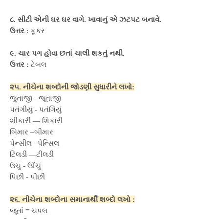
૮. સીટી એની ઘર ઘર વાગે. ખાવાનું એ ઝટપટ બનાવે.
ઉત્તર
: કૂકર
૯. ચાર પગ હોવા છતાં ચાલી શકતું નથી.
ઉત્તર :
ટેબલ
૨૫. નીચેના શબ્દોની જોડણી સુધારીને લખો:
જુતાજી - જૂતાજી
પતંગીયું - પતંગિયું
શીકારી — શિકારી
બિમાર –બીમાર
પેન્સીલ –પેન્સિલ
ટિલડી —ટીલડી
ઉંચુ - ઊંચું
પિંછી - પીંછી
૨૬. નીચેના શબ્દોના સમાનાર્થી શબ્દો લખો :
જૂતાં = ચંપલ