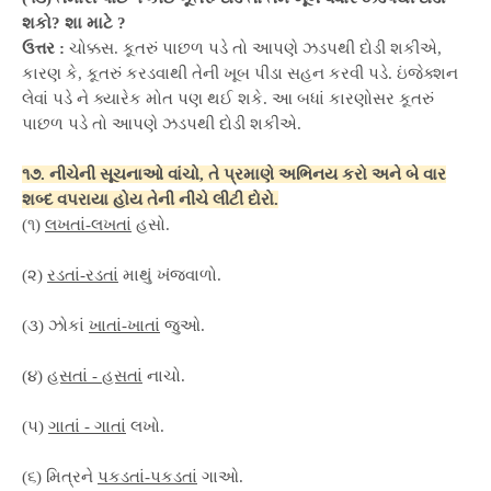
શકો? શા માટે ?
ઉત્તર :
ચોક્કસ. કૂતરું પાછળ પડે તો આપણે ઝડપથી દોડી શકીએ,
કારણ કે, કૂતરું કરડવાથી તેની ખૂબ પીડા સહન કરવી પડે. ઇંજેક્શન
લેવાં પડે ને ક્યારેક મોત પણ થઈ શકે. આ બધાં કારણોસર કૂતરું
પાછળ પડે તો આપણે ઝડપથી દોડી શકીએ.
૧૭. નીચેની સૂચનાઓ વાંચો, તે પ્રમાણે અભિનય કરો અને બે વાર
શબ્દ વપરાયા હોય તેની નીચે લીટી દોરો.
(૧)
લખતાં-લખતાં
હસો.
(૨)
રડતાં-રડતાં
માથું ખંજવાળો.
(૩) ઝોકાં
ખાતાં-ખાતાં
જુઓ.
(૪)
હસતાં - હસતાં
નાચો.
(૫)
ગાતાં - ગાતાં
લખો.
(૬) મિત્રને
પકડતાં-પકડતાં
ગાઓ.