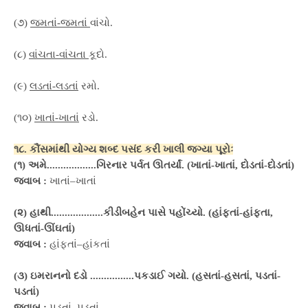
(૭)
જમતાં-જમતાં
વાંચો.
(૮)
વાંચતા-વાંચતા
કૂદો.
(૯)
લડતાં-લડતાં
રમો.
(૧૦)
ખાતાં-ખાતાં
રડો.
૧૮. કૌંસમાંથી યોગ્ય શબ્દ પસંદ કરી ખાલી જગ્યા પૂરોઃ
(૧) અમે..................ગિરનાર પર્વત ઊતર્યાં. (ખાતાં-ખાતાં, દોડતાં-દોડતાં)
જવાબ :
ખાતાં–ખાતાં
(૨) હાથી...................કીડીબહેન પાસે પહોંચ્યો. (હાંફતાં-હાંફતા,
ઊધતાં-ઊંઘતાં)
જવાબ :
હાંફતાં–હાંકતાં
(૩) ઇમરાનનો દડો ................પકડાઈ ગયો. (હસતાં-હસતાં, પડતાં-
પડતાં)
જવાબ :
પડતાં–પડતાં