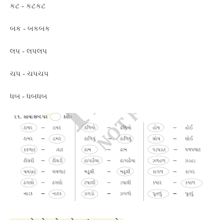
કટ - કટકટ
બક - બકબક
લપ - લપલપ
ચપ - ચપચપ
ધબ - ધબધબ