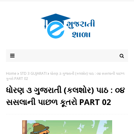
Home
STD 3 GUJARATI
ધોરણ ૩ ગુજરાતી (કલશોર) પાઠ : ૦૪ સસલાની પાછળ
કૂતરો PART 02
ધોરણ ૩ ગુજરાતી (કલશોર) પાઠ : ૦૪
સસલાની પાછળ કૂતરો PART 02