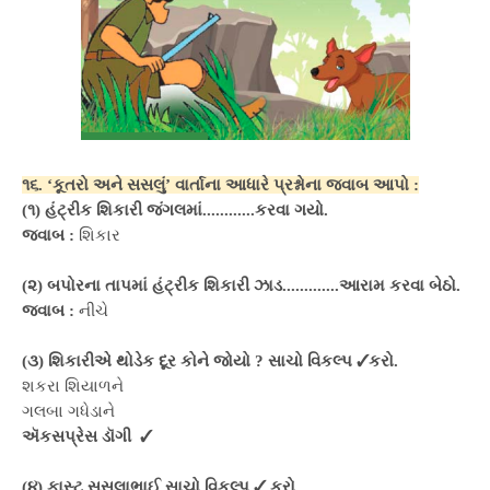
૧૬. ‘કૂતરો અને સસલું’ વાર્તાના આધારે પ્રશ્નોના જવાબ આપો :
(૧) હંટ્રીક શિકારી જંગલમાં............કરવા ગયો.
જવાબ :
શિકાર
(૨) બપોરના તાપમાં હંટ્રીક શિકારી ઝાડ.............આરામ કરવા બેઠો.
જવાબ :
નીચે
(૩) શિકારીએ થોડેક દૂર કોને જોયો ? સાચો વિકલ્પ ✓કરો.
શકરા શિયાળને
ગલબા ગધેડાને
ઍકસપ્રેસ ડૉગી ✓
(૪) ફાસ્ટુ સસલાભાઈ સાચો વિકલ્પ ✓ કરો.