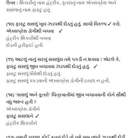
ઉત્તર :
શિકારીનું નામ હંટ્રીક, કૂતરાનું નામ ઍક્સપ્રેસ અને
સસલાનું નામ ફાસ્ટુ હતું.
(૧૦) ફાસ્ટુ સસલું ખૂબ ઝડપથી દોડતું હતું. સાચો વિકલ્પ ✓ કરો.
ઍક્સપ્રેસ ડૉગીથી બચવા ✓
હંટ્રીક શિકારીથી બચવા
દોડની હરીફાઈ હતી.
(૧૧) આટલું નાનું સરખું સસલુંય તમે પકડી ન શક્યા ! એટલે કે,
ફાસ્ટુ સસલું જીવ બચાવવા ઝડપથી દોડતું હતું. ✓
ફાસ્ટુ સસલું ધીમેથી દોડતું હતું.
ફાસ્ટુ સસલું પકડવાની ઍક્સપ્રેસ ડોગીની ઇચ્છા ન હતી.
(૧૨) ‘સસલું અને કૂતરો’ ચિત્રવાર્તામાં જીવ બચાવવાની કોને સૌથી
વધુ જરૂર હતી ?
એક્સપ્રેસ ડૉગીને
ફાસ્ટુ સસલાને ✓
હંટ્રીક શિકારીને
(૧૩) તમારી પાછળ કોઈ કૂતરું દોડે તો તમે ખૂબ વધારે ઝડપથી દોડી