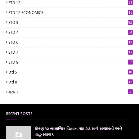
STD 12
61
STD 12 ECONOMICS
16
STD 3
82
STD 4
54
STD 6
13
9
STD 7
17
2
STD 9
62
Std 5
10
7
Std 8
12
7
ગ્રામર
4
RECENT POSTS
ધોરણ ૧૦ સામાજિક વિજ્ઞાન પાઠ ૨૩ માર્ગ-સલામતી અને
વાહનચાલક