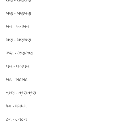
સણ - સણસણ
બણ - બણબણ
ખન - ખનખન
ચણ - ચણચણ
ઝણ - ઝણઝણ
લખ - લખલખ
ખટ - ખટખટ
ત્રણ - ત્રણત્રણ
ધમ - ધમધમ
ટન - ટનટન