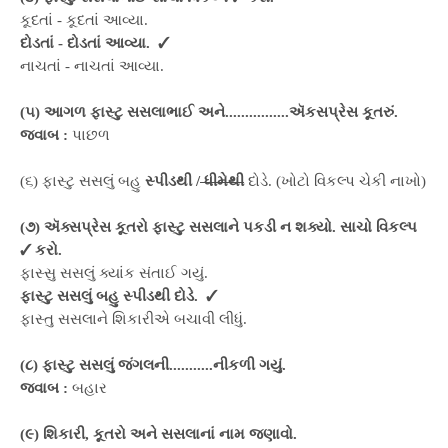
કૂદતાં - કૂદતાં આવ્યા.
દોડતાં - દોડતાં આવ્યા. ✓
નાચતાં - નાચતાં આવ્યા.
(૫) આગળ ફાસ્ટુ સસલાભાઈ અને................ઍકસપ્રેસ કૂતરું.
જવાબ :
પાછળ
(૬) ફાસ્ટુ સસલું બહુ
સ્પીડથી /
ધીમેથી
દોડે. (ખોટો વિકલ્પ ચેકી નાખો)
(૭) ઍક્સપ્રેસ કૂતરો ફાસ્ટુ સસલાને પકડી ન શક્યો. સાચો વિકલ્પ
✓ કરો.
ફાસ્સુ સસલું ક્યાંક સંતાઈ ગયું.
ફાસ્ટુ સસલું બહુ સ્પીડથી દોડે. ✓
ફાસ્તુ સસલાને શિકારીએ બચાવી લીધું.
(૮) ફાસ્ટુ સસલું જંગલની...........નીકળી ગયું.
જવાબ :
બહાર
(૯) શિકારી, કૂતરો અને સસલાનાં નામ જણાવો.