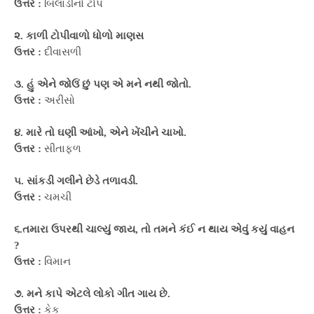
ઉત્તર :
બિલાડીનો ટોપ
૨. કાળી ટોપીવાળો ધોળો માણસ
ઉત્તર :
દીવાસળી
૩. હું એને જોઉં છું પણ એ મને નથી જોતો.
ઉત્તર :
અરીસો
૪. મારે તો ઘણી આંખો, એને ખેંચીને ચાખો.
ઉત્તર :
સીતાફળ
૫. સાંકડી ગલીને છેડે તળાવડી.
ઉત્તર :
ચમચી
૬.તમારા ઉપરથી ચાલ્યું જાય, તો તમને કંઈ ન થાય એવું કયું વાહન
?
ઉત્તર :
વિમાન
૭. મને કાપે એટલે લોકો ગીત ગાય છે.
ઉત્તર :
કેક