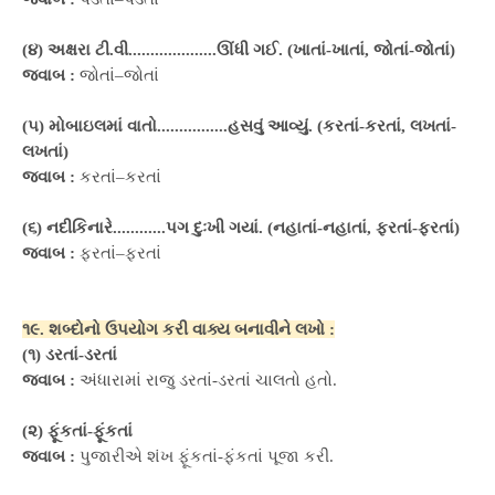
(૪) અક્ષરા ટી.વી....................ઊંધી ગઈ. (ખાતાં-ખાતાં, જોતાં-જોતાં)
જવાબ :
જોતાં–જોતાં
(૫) મોબાઇલમાં વાતો................હસવું આવ્યું. (કરતાં-કરતાં, લખતાં-
લખતાં)
જવાબ :
કરતાં–કરતાં
(૬) નદીકિનારે............પગ દુઃખી ગયાં. (નહાતાં-નહાતાં, ફરતાં-ફરતાં)
જવાબ :
ફરતાં–ફરતાં
૧૯. શબ્દોનો ઉપયોગ કરી વાક્ય બનાવીને લખો :
(૧) ડરતાં-ડરતાં
જવાબ :
અંધારામાં રાજુ ડરતાં-ડરતાં ચાલતો હતો.
(૨) ફૂંકતાં-ફૂંકતાં
જવાબ :
પુજારીએ શંખ ફૂંકતાં-ફંકતાં પૂજા કરી.