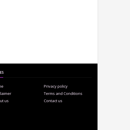
ES
me
Privacy policy
claimer
Terms and Conditions
ut us
Contact us