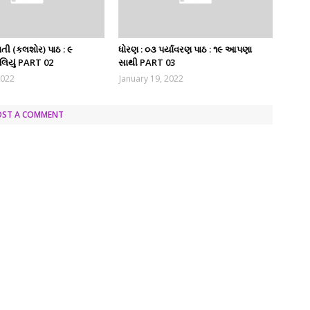
તી (કલશોર) પાઠ : ૯
ધોરણ : ૦૩ પર્યાવરણ પાઠ : ૧૯ આપણા
ાલિયું PART 02
સાથી PART 03
2022
January 19, 2022
OST A COMMENT