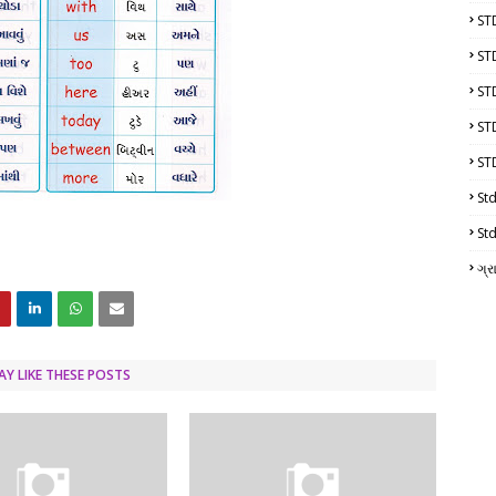
ST
ST
ST
ST
ST
Std
Std
ગ્ર
Y LIKE THESE POSTS