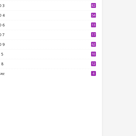
D 3
82
D 4
54
D 6
13
9
D 7
17
2
D 9
62
 5
10
7
 8
12
7
ામર
4