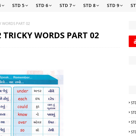
4
STD 5
STD 6
STD 7
STD 8
STD 9
ST
KY WORDS PART 02
02 TRICKY WORDS PART 02
ST
ST
ST
ST