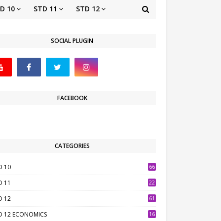
D 10
STD 11
STD 12
SOCIAL PLUGIN
FACEBOOK
CATEGORIES
D 10
66
D 11
22
D 12
61
D 12 ECONOMICS
16