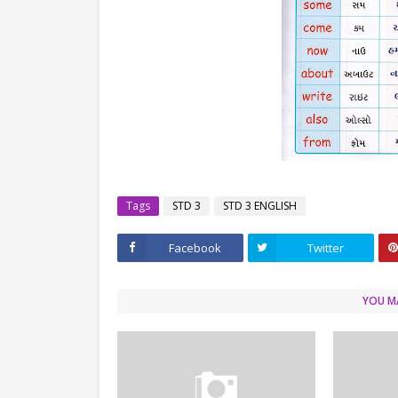
Tags
STD 3
STD 3 ENGLISH
Facebook
Twitter
YOU MA