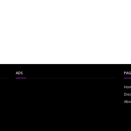
ADS
PAG
Ho
Dis
Abo