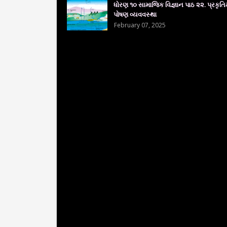
ધોરણ ૧૦ સામાજિક વિજ્ઞાન પાઠ ૨૨. પ્રકૃતિમ
પોષણ વ્યવવસ્થા
February 07, 2025