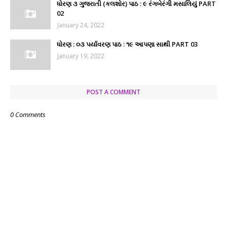
ધોરણ ૩ ગુજરાતી (કલશોર) પાઠ : ૯ રંગબેરંગી મસાલિયું PART
02
January 24, 2022
ધોરણ : ૦૩ પર્યાવરણ પાઠ : ૧૯ આપણા સાથી PART 03
January 19, 2022
POST A COMMENT
0 Comments