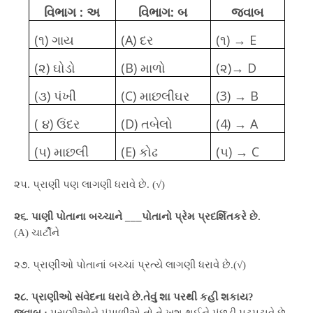
વિભાગ : અ
વિભાગ: બ
જવાબ
(
૧) ગાય
(
A)
દર
(૧)
→
E
(
૨) ઘોડો
(
B)
માળો
(૨)
→
D
(
૩) પંખી
(
C)
માછલીઘર
(
3) → B
(
૪) ઉંદર
(
D)
તબેલો
(
4)
→
A
(
૫) માછલી
(
E)
કોઢ
(૫)
→
C
૨૫. પ્રાણી પણ લાગણી ધરાવે છે. (√)
૨૬. પાણી પોતાના બચ્ચાને ___પોતાનો પ્રેમ પ્રદર્શિતકરે છે.
(A) ચાર્ટીને
૨૭. પ્રાણીઓ પોતાનાં બચ્ચાં પ્રત્યે લાગણી ધરાવે છે.(√)
૨૮. પ્રાણીઓ સંવેદના ધરાવે છે.તેવું શા પરથી કહી શકાય?