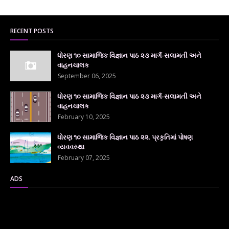
RECENT POSTS
ધોરણ ૧૦ સામાજિક વિજ્ઞાન પાઠ ૨૩ માર્ગ-સલામતી અને
વાહનચાલક
September 06, 2025
ધોરણ ૧૦ સામાજિક વિજ્ઞાન પાઠ ૨૩ માર્ગ-સલામતી અને
વાહનચાલક
February 10, 2025
ધોરણ ૧૦ સામાજિક વિજ્ઞાન પાઠ ૨૨. પ્રકૃતિમાં પોષણ
વ્યવવસ્થા
February 07, 2025
ADS