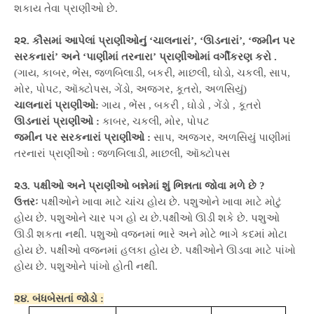
શકાય તેવા પ્રાણીઓ છે.
૨૨. કૌસમાં આપેલાં પ્રાણીઓનું ‘ચાલનારાં’, ‘ઊડનારાં’, ‘જમીન પર
સરકનારાં’ અને ‘પાણીમાં તરનારા’ પ્રાણીઓમાં વર્ગીકરણ કરો .
(ગાય, કાબર, ભેંસ, જળબિલાડી, બકરી, માછલી, ઘોડો, ચકલી, સાપ,
મોર, પોપટ, ઑક્ટોપસ, ગેંડો, અજગર, કૂતરો, અળસિયું)
ચાલનારાં પ્રાણીઓ:
ગાય , ભેંસ , બકરી , ઘોડો , ગેંડો , કૂતરો
ઊડનારાં પ્રાણીઓ :
કાબર, ચકલી, મોર, પોપટ
જમીન પર સરકનારાં પ્રાણીઓ :
સાપ, અજગર, અળસિયું પાણીમાં
તરનારાં પ્રાણીઓ : જળબિલાડી, માછલી, ઑક્ટોપસ
૨૩. પક્ષીઓ અને પ્રાણીઓ બન્નેમાં શું ભિન્નતા જોવા મળે છે ?
ઉત્તરઃ
પક્ષીઓને ખાવા માટે ચાંચ હોય છે. પશુઓને ખાવા માટે મોટું
હોય છે. પશુઓને ચાર પગ હો ય છે.પક્ષીઓ ઊડી શકે છે. પશુઓ
ઊડી શકતા નથી. પશુઓ વજનમાં ભારે અને મોટે ભાગે કદમાં મોટા
હોય છે. પક્ષીઓ વજનમાં હલકા હોય છે. પક્ષીઓને ઊડવા માટે પાંખો
હોય છે. પશુઓને પાંખો હોતી નથી.
૨૪. બંધબેસતાં જોડો :