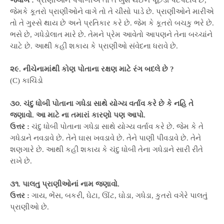
જવાબ :
પ્રાણીઓને પંપાળીએ તો તે ખુશ થઈને પૂંછડી પટપટાવે છે,
જેમકે કૂતરો પ્રાણીઓને વાગે તો તે ચીસો પાડે છે. પ્રાણીઓને મારીએ
તો તે ગુસ્સે થાય છે અને પ્રતિકાર કરે છે. જેમ કે કૂતરો બચકુ ભરે છે.
ભસે છે, ગધેડોલાત મારે છે. તેમને પ્રેમ આવેતો આપણને તેના બચ્ચાંને
ચાટે છે. આથી કહી શકાય કે પ્રાણીઓ સંવેદના ધરાવે છે.
૨૯. નીચેનામાંથી કોણ પોતાના રક્ષણ માટે રંગ બદલે છે ?
(C) કાચિંડો
૩૦. ચંદુ ધોબી પોતાના ગધેડા સાથે યોગ્ય વર્તાવ કરે છે કે નહિ તે
જણાવો. આ માટે ના તમારાં કારણો પણ આપો.
ઉત્તર :
ચંદુ ધોબી પોતાના ગધેડા સાથે યોગ્ય વર્તાવ કરે છે. જેમ કે તે
ગધેડાને નવડાવે છે. તેને ઘાસ ખવડાવે છે. તેને પાણી પીવડાવે છે. તેને
શણગારે છે. આથી કહી શકાય કે ચંદુ ધોબી તેના ગધેડાને સારી રીતે
રાખે છે.
૩૧. પાલતુ પ્રાણીઓનાં નામ જણાવો.
ઉત્તર :
ગાય, ભેંસ, બકરી, ઘેટા, ઊંટ, ઘોડા, ગધેડા, કુતરો વગેરે પાલતું
પ્રાણીઓ છે.