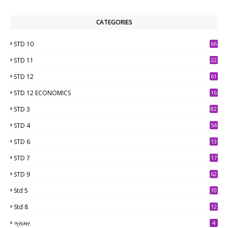
CATEGORIES
STD 10
66
STD 11
22
STD 12
61
STD 12 ECONOMICS
16
STD 3
82
STD 4
54
STD 6
13
9
STD 7
17
2
STD 9
62
Std 5
10
7
Std 8
12
7
ગ્રામર
4