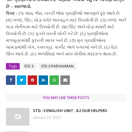
છે – સમજાવો.
ઉત્તર :
(૧) ગાય, ભેંસ, બકરી જેવા પ્રાણીઓ આપણને દૂધ આપે છે.
(૨) બળદ, ઊંટ, ઘોડા વગેરે ભારવહન માટે ઉપયોગી છે. (૩) બળદ અને
પાડા ખેતીકામ માટે ઉપયોગી છે. (૪) ઊંટ અને ઘોડા સવારી માટે
ઉપયોગી છે. (પ) કૂતરો ઘરની ચોકી કરે છે. (૬) પ્રાણીઓના
મળમૂત્રમાંથી કુદરતી ખાતર બને છે. (૭) મૃત પ્રાણીઓના
ચામડામાંથી બેગ, કમરપટ્ટા, પાકીટ અને પગરખાં બંને છે. (૮) ઘેટાં
ઊન આપે છે. (૯) અળસિયાં અને સાપ ખેતીમાં મદદરૂપ થાય છે.
Tags
STD 3
STD 3 PARYAVARAN
YOU MAY LIKE THESE POSTS
STD : 3 ENGLISH UNIT : 8.2 OUR HELPERS
January 24, 2022