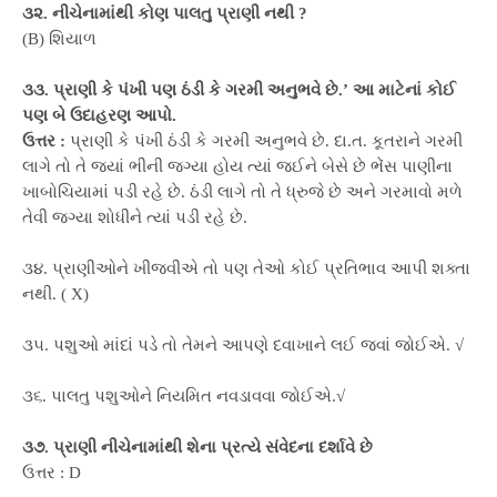
૩૨. નીચેનામાંથી કોણ પાલતુ પ્રાણી નથી ?
(B) શિયાળ
૩૩. પ્રાણી કે પંખી પણ ઠંડી કે ગરમી અનુભવે છે.’ આ માટેનાં કોઈ
પણ બે ઉદાહરણ આપો.
ઉત્તર :
પ્રાણી કે પંખી ઠંડી કે ગરમી અનુભવે છે. દા.ત. કૂતરાને ગરમી
લાગે તો તે જ્યાં ભીની જગ્યા હોય ત્યાં જઈને બેસે છે ભેંસ પાણીના
ખાબોચિયામાં પડી રહે છે. ઠંડી લાગે તો તે ધ્રુજે છે અને ગરમાવો મળે
તેવી જગ્યા શોધીને ત્યાં પડી રહે છે.
૩૪. પ્રાણીઓને ખીજવીએ તો પણ તેઓ કોઈ પ્રતિભાવ આપી શક્તા
નથી. ( X)
૩૫. પશુઓ માંદાં પડે તો તેમને આપણે દવાખાને લઈ જવાં જોઈએ. √
૩૬. પાલતુ પશુઓને નિયમિત નવડાવવા જોઈએ.√
૩૭. પ્રાણી નીચેનામાંથી શેના પ્રત્યે સંવેદના દર્શાવે છે
ઉત્તર : D