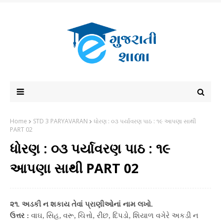
Home
STD 3 PARYAVARAN
ધોરણ : ૦૩ પર્યાવરણ પાઠ : ૧૯ આપણા સાથી
PART 02
ધોરણ : ૦૩ પર્યાવરણ પાઠ : ૧૯
આપણા સાથી PART 02
૨૧. અડકી ન શકાય તેવાં પ્રાણીઓનાં નામ લખો.
ઉત્તર :
વાઘ, સિહ, વરૂ, ચિત્તો, રીંછ, દિપડો, શિયાળ વગેરે અકડી ન