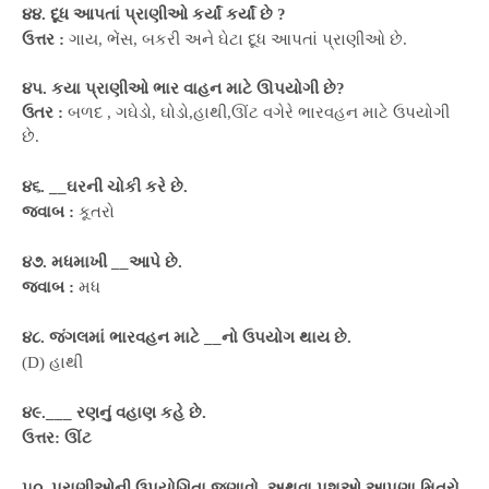
૪૪. દૂધ આપતાં પ્રાણીઓ કર્યાં કર્યાં છે ?
ઉત્તર :
ગાય, ભેંસ, બકરી અને ઘેટા દૂધ આપતાં પ્રાણીઓ છે.
૪૫. કયા પ્રાણીઓ ભાર વાહન માટે ઊપયોગી છે?
ઉતર :
બળદ , ગઘેડો, ઘોડો,હાથી,ઊંટ વગેરે ભારવહન માટે ઉપયોગી
છે.
૪૬. __ઘરની ચોકી કરે છે.
જવાબ :
કૂતરો
૪૭. મધમાખી __આપે છે.
જવાબ :
મધ
૪૮. જંગલમાં ભારવહન માટે __નો ઉપયોગ થાય છે.
(D) હાથી
૪૯.___ રણનું વહાણ કહે છે.
ઉત્તર: ઊંટ
૫૦. પ્રાણીઓની ઉપયોગિતા જણાવો. અથવા પશુઓ આપણા મિત્રો