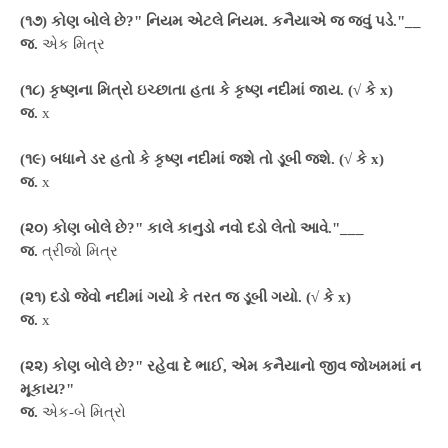
(૧૭) કોણ બોલે છે?" નિયમ એટલે નિયમ. કનૈયાએ જ જવું પડે."__
જ.
એક મિત્ર
(૧૮) કૃષ્ણના મિત્રો ઇચ્છાતા હતા કે કૃષ્ણ નદીમાં જાય. (√ કે x)
જ.
x
(૧૯) બધાને ડર હતો કે કૃષ્ણ નદીમાં જશે તો ડૂબી જશે. (√ કે x)
જ.
x
(૨૦) કોણ બોલે છે?" કાલે કાનુડો નવો દડો લેતો આવે."___
જ.
ત્રીજો મિત્ર
(૨૧) દડો જેવો નદીમાં ગયો કે તરત જ ડૂબી ગયો. (√ કે x)
જ.
x
(૨૨) કોણ બોલે છે?" રહેવા દે ભાઈ, એમ કનૈયાનો જીવ જોખમમાં ન
મૂકાય?"
જ.
એક-બે મિત્રો