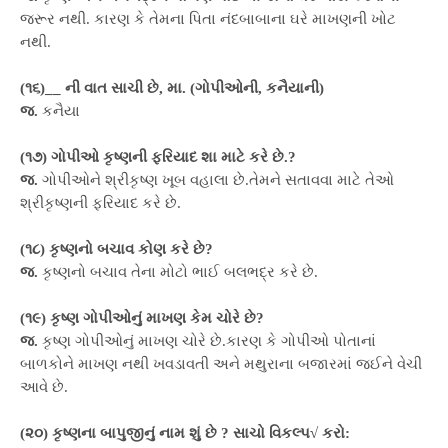
જરૂર નથી. કારણ કે તેમના પિતા નંદબાબાના ઘરે માખણની ખોટ
નથી.
(૧૬)__ ની વાત સાચી છે, મા. (ગોપીઓની, કનૈયાની)
જ.
કનૈયા
(૧૭) ગોપીઓ કૃષ્ણની ફરિયાદ શા માટે કરે છે.?
જ.
ગોપીઓને શ્રીકૃષ્ણ ખૂબ વહાલા છે.તેમને સતાવવા માટે તેઓ
શ્રીકૃષ્ણની ફરિયાદ કરે છે.
(૧૮) કૃષ્ણનો બચાવ કોણ કરે છે?
જ.
કૃષ્ણનો બચાવ તેના મોટો ભાઈ બલભદ્ર કરે છે.
(૧૯) કૃષ્ણ ગોપીઓનું માખણ કેમ ચોરે છે?
જ.
કૃષ્ણ ગોપીઓનું માખણ ચોરે છે.કારણ કે ગોપીઓ પોતાનાં
બાળકોને માખણ નથી ખવડાવતી અને મથુરાના બજારમાં જઈને વેચી
આવે છે.
(૨૦) કૃષ્ણના બાપુજીનું નામ શું છે ? સાચો વિકલ્પ√ કરો: