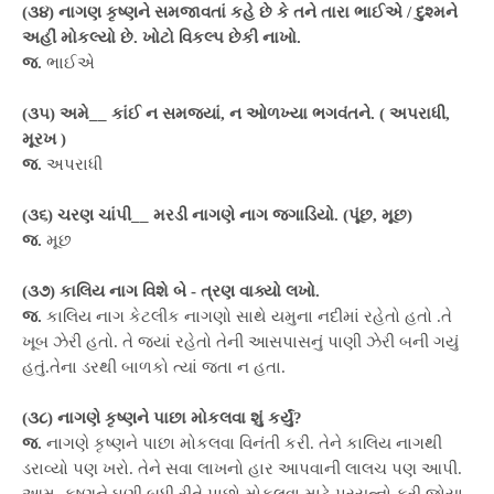
(૩૪) નાગણ કૃષ્ણને સમજાવતાં કહે છે કે તને તારા ભાઈએ / દુશ્મને
અહીં મોકલ્યો છે. ખોટો વિકલ્પ છેકી નાખો.
જ.
ભાઈએ
(૩૫) અમે__ કાંઈ ન સમજ્યાં, ન ઓળખ્યા ભગવંતને. ( અપરાધી,
મૂરખ )
જ.
અપરાધી
(૩૬) ચરણ ચાંપી__ મરડી નાગણે નાગ જગાડિયો. (પૂંછ, મૂછ)
જ.
મૂછ
(૩૭) કાલિય નાગ વિશે બે - ત્રણ વાક્યો લખો.
જ.
કાલિય નાગ કેટલીક નાગણો સાથે યમુના નદીમાં રહેતો હતો .તે
ખૂબ ઝેરી હતો. તે જ્યાં રહેતો તેની આસપાસનું પાણી ઝેરી બની ગયું
હતું.તેના ડરથી બાળકો ત્યાં જતા ન હતા.
(૩૮) નાગણે કૃષ્ણને પાછા મોકલવા શું કર્યું?
જ.
નાગણે કૃષ્ણને પાછા મોકલવા વિનંતી કરી. તેને કાલિય નાગથી
ડરાવ્યો પણ ખરો. તેને સવા લાખનો હાર આપવાની લાલચ પણ આપી.