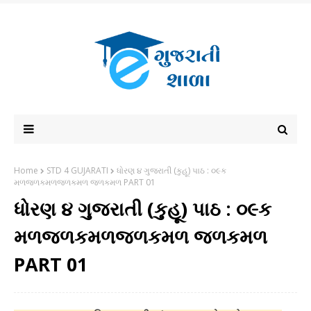
Home
STD 4 GUJARATI
ધોરણ ૪ ગુજરાતી (કુહૂ) પાઠ : ૦૯ક
મળજળકમળજળકમળ જળકમળ PART 01
ધોરણ ૪ ગુજરાતી (કુહૂ) પાઠ : ૦૯ક
મળજળકમળજળકમળ જળકમળ
PART 01