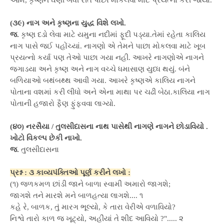
આમ, કૃષ્ણને ઘણી બધી રીતે પાછો મોકલવા માટે પ્રયત્નો કરી જોયા.
(૩૯) નાગ અને કૃષ્ણના યુદ્ધ વિશે લખો.
જ.
કૃષ્ણ દડો લેવા માટે યમુના નદીમાં ફૂદી પડ્યા.તેમાં રહેતા કાલિય
નાગ પાસે જઈ પહોંચ્યાં. નાગણો એ તેમને પાછા મોકલવા માટે ખૂબ
પ્રયત્નો કર્યા પણ તેઓ પાછા ગયા નહી. આખરે નાગણોએ નાગને
જગાડયા અને કૃષ્ણ અને નાગ વચ્ચે ધમાસાણ યુધ્ધ થયું. બંને
બળિયાઓ બથંબથ્થ આવી ગયા. આખરે કૃષ્ણએ કાલિય નાગને
પોતાના વશમાં કરી લીધો અને એના માથા પર ચઢી બેઠા.કાલિયા નાગ
પોતાની હજારો ફૈણ ફુંફવવા લાગ્યો.
(૪૦) નરસૈયા / તુલસીદાસના નાથ પાસેથી નાગણે નાગને છોડાવિયો .
ખોટો વિકલ્પ છેકી નાખો.
જ.
તુલસીદાસના
પ્રશ્ન : ૩ કાવ્યપંક્તિઓ પૂર્ણ કરીને લખો :
(૧) જળકમળ છાંડી જાને બાળા સ્વામી અમારો જાગશે;
જાગશે તને મારશે મને બાળહત્યા લાગશે.... ૧
કહે રે, બાળક, તું મારગ ભૂલ્યો, કે તારા વેરીએ વળાવિયો?
નિશ્વે તારો કાળ જ ખૂટ્યો, અહીંયાં તે શીદ આવિયો ?"..... ૨