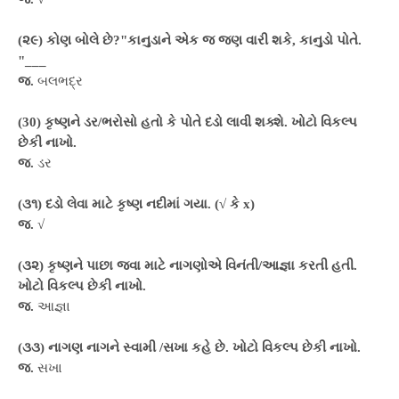
(૨૯) કોણ બોલે છે?"કાનુડાને એક જ જણ વારી શકે, કાનુડો પોતે.
"___
જ.
બલભદ્ર
(30) કૃષ્ણને ડર/ભરોસો હતો કે પોતે દડો લાવી શક્શે. ખોટો વિકલ્પ
છેકી નાખો.
જ.
ડર
(૩૧) દડો લેવા માટે કૃષ્ણ નદીમાં ગયા. (√ કે x)
જ.
√
(૩૨) કૃષ્ણને પાછા જવા માટે નાગણોએ વિનંતી/આજ્ઞા કરતી હતી.
ખોટો વિકલ્પ છેકી નાખો.
જ.
આજ્ઞા
(૩૩) નાગણ નાગને સ્વામી /સખા કહે છે. ખોટો વિકલ્પ છેકી નાખો.
જ.
સખા