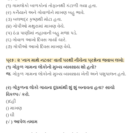
(૧) ગામલોકો બાળકોનાં તોફાનથી કંટાળી ગયા હતા.
(ર) કનૈયાને અને ગોવાળોને માખણ બહુ ભાવે.
(૩) બલભદ્ર કૃષ્ણથી મોટા હતા.
(૪) ગોપીઓ મથુરામાં માખણ વેચે.
(પ) ઠંડા પાણીમાં નહાવાની બહુ મજા પડે.
(૬) ગોવાળ આખો દિવસ ગાર્યા ચારે.
(૭) ગોપીઓ આખો દિવસ માખણ વેચે.
પ્રશ્ન : ૨ 'નાગ માથે નટવર' વાર્તા પરથી નીચેના પ્રશ્નોના જવાબ લખો:
(૧) ગોકુળ ગામના લોકોનો મુખ્ય વ્યવસાય શો હતો?
જ.
ગોકુળ ગામના લોકોનો મુખ્ય વ્યવસાય ખેતી અને પશુપાલન હતો.
(ર) ગોકુળના લોકો ગાયના દૂધમાંથી શું શું બનાવતા હતા? સાચો
વિકલ્પ√ કરો.
()દહીં
() માખણ
() ઘી
(√ ) આપેલ તમામ