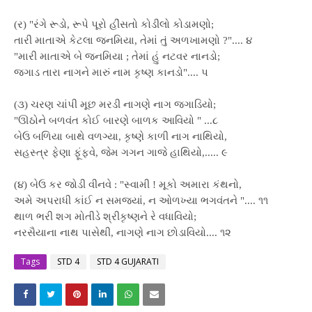
(ર) "રંગે રૂડો, રૂપે પૂરો હીંસતો કોડીલો કોડામણો;
તારી માતાએ કેટલા જનમિયા, તેમાં તું અળખામણો ?".... ૪
"મારી માતાએ બે જનમિયા ; તેમાં હું નટવર નાનડો;
જગાડ તારા નાગને મારું નામ કૃષ્ણ કાનડો".... પ
(૩) ચરણ ચાંપી મૂછ મરડી નાગણે નાગ જગાડિયો;
"ઊઠોને બળવંત કોઈ બારણે બાળક આવિયો " ...૮
બેઉ બળિયા બાથે વળગ્યા, કૃષ્ણે કાળી નાગ નાથિયો,
સહસ્ત્ર ફેણા ફૂંફવે, જેમ ગગન ગાજે હાથિયો,..... ૯
(૪) બેઉ કર જોડી વીનવે : "સ્વામી ! મૂકો અમારા કંથનો,
અમે અપરાધી કાંઈ ન સમજ્યાં, ન ઓળખ્યા ભગવંતને ".... ૧૧
થાળ ભરી શગ મોતીડે શ્રીકૃષ્ણને રે વધાવિયો;
નરસૈયાના નાથ પાસેથી, નાગણે નાગ છોડાવિયો.... ૧૨
Tags
STD 4
STD 4 GUJARATI