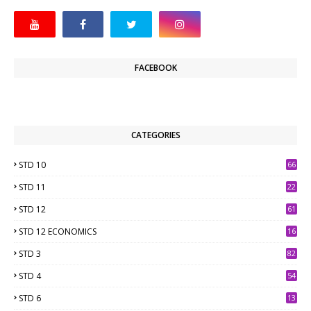
FACEBOOK
CATEGORIES
STD 10
66
STD 11
22
STD 12
61
STD 12 ECONOMICS
16
STD 3
82
STD 4
54
STD 6
13
9