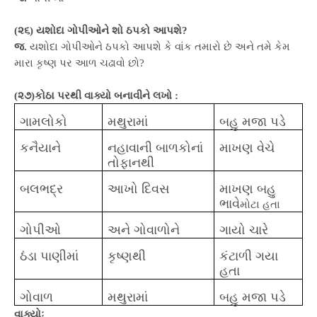
(૨૬) યશોદા ગોપીઓને શો ઠપકો આપશે?
જ.
યશોદા ગોપીઓને ઠપકો આપશે કે વાંક તમારો છે અને તમે કેમ
મારા કૃષ્ણ પર આળ ચઢાવો છો?
(૨૭)કોઠા પરથી વાક્યો બનાવીને લખો :
ગામલોકો
મથુરામાં
બહુ મજા પડે
કનૈયાને
નહાવાની
બાળકોનાં
માખણ વેચે
તોફાનથી
બલભદ્ર
આખો દિવસ
માખણ બહુ
ભાવે
મોટા હતા
ગોપીઓ
અને ગોવાળોને
ગાયો ચારે
ઠંડા પાણીમાં
કૃષ્ણથી
કંટાળી ગયા
હતા
ગોવાળ
મથુરામાં
બહુ મજા પડે
વાક્યોઃ