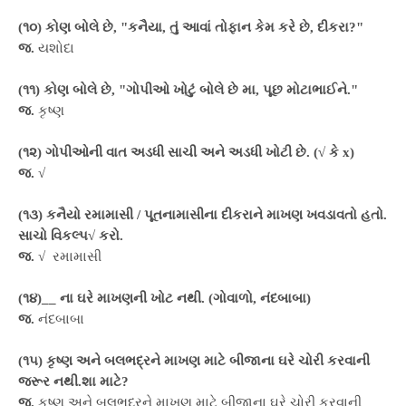
(૧૦) કોણ બોલે છે, "કનૈયા, તું આવાં તોફાન કેમ કરે છે, દીકરા?"
જ.
યશોદા
(૧૧) કોણ બોલે છે, "ગોપીઓ ખોટું બોલે છે મા, પૂછ મોટાભાઈને."
જ.
કૃષ્ણ
(૧૨) ગોપીઓની વાત અડધી સાચી અને અડધી ખોટી છે. (√ કે x)
જ.
√
(૧૩) કનૈયો રમામાસી / પૂતનામાસીના દીકરાને માખણ ખવડાવતો હતો.
સાચો વિકલ્પ√ કરો.
જ.
√ રમામાસી
(૧૪)__ ના ઘરે માખણની ખોટ નથી. (ગોવાળો, નંદબાબા)
જ.
નંદબાબા
(૧૫) કૃષ્ણ અને બલભદ્રને માખણ માટે બીજાના ઘરે ચોરી કરવાની
જરૂર નથી.શા માટે?
જ.
કૃષ્ણ અને બલભદ્રને માખણ માટે બીજાના ઘરે ચોરી કરવાની