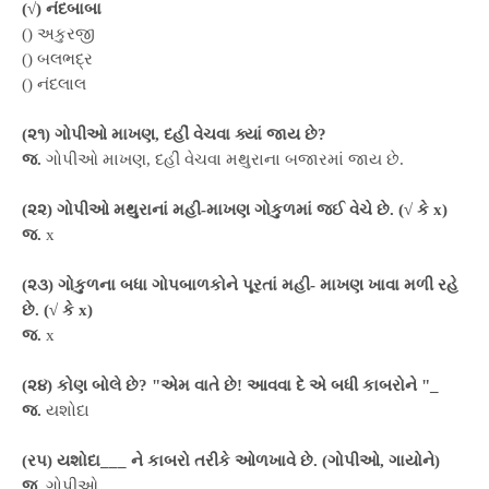
(√) નંદબાબા
() અકુરજી
() બલભદ્ર
() નંદલાલ
(૨૧) ગોપીઓ માખણ, દહીં વેચવા ક્યાં જાય છે?
જ.
ગોપીઓ માખણ, દહીં વેચવા મથુરાના બજારમાં જાય છે.
(૨૨) ગોપીઓ મથુરાનાં મહી-માખણ ગોકુળમાં જઈ વેચે છે. (√ કે x)
જ.
x
(૨૩) ગોકુળના બધા ગોપબાળકોને પૂરતાં મહી- માખણ ખાવા મળી રહે
છે. (√ કે x)
જ.
x
(૨૪) કોણ બોલે છે? "એમ વાતે છે! આવવા દે એ બધી કાબરોને "_
જ.
યશોદા
(રપ) યશોદા___ ને કાબરો તરીકે ઓળખાવે છે. (ગોપીઓ, ગાયોને)
જ.
ગોપીઓ