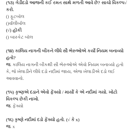
(૧૩) ગેડીદડો આજની કઈ રમત સાથે મળતી આવે છે? સાચો વિકલ્પ√
કરો.
() ફૂટબૉલ
()ર્વાલીર્બાલ
(√) હૉકી
() બાસ્કેટ બૉલ
(૧૪) કાલિય નાગની બીકને લીધે સૌ ભેરુઓએ કર્યો નિયમ બનાવ્યો
હતો?
જ.
કાલિય નાગની બીકથી સૌ ભેરુઓએ એવો નિયમ બનાવ્યો હતો
કે, જે ખેલાડીને લીધે દડો નદીમાં જાય, એજ ખેલાડીએ દડો લઈ
આવવાનો.
(૧૫) કૃષ્ણએ દડાને એવો ફેંક્યો / માર્યો કે એ નદીમાં ગયો. ખોટો
વિકલ્પ છેકી નાખો.
જ.
ફેંક્યો
(૧૬) કૃષ્ણે નદીમાં દડો ફેંક્યો હતો. (√ કે x)
જ.
x