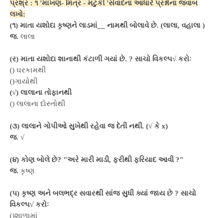
પ્રશ્ર : ૧ 'માખણ- મિત્ર - મટુકી 'સંવાદના આધારે પ્રશ્નોના જવાબ
લખો:
(૧) માતા યશોદા કૃષ્ણને લાડમાં__ નામથી બોલાવે છે. (લાલા, વહાલા )
જ.
લાલા
(ર) માતા યશોદા શાનાથી કંટાળી ગયાં છે. ? સાચો વિકલ્પ√ કરોઃ
() ઘરકામથી
()ગાયોથી
(√) લાલાના તોફાનથી
() લાલાના દોસ્તોથી
(૩) લાલાને ગોપીઓ સુખેથી રહેવા જ દેતી નથી. (√ કે x)
જ.
√
(૪) કોણ બોલે છે? "અરે મારી માડી, ફરીથી ફરિયાદ આવી ?"
જ.
કૃષ્ણ
(પ) કૃષ્ણ અને બલભદ્ર સવારથી સાંજ સુધી ક્યાં જાય છે ? સાચો
વિકલ્પ√ કરોઃ
()શાળામાં