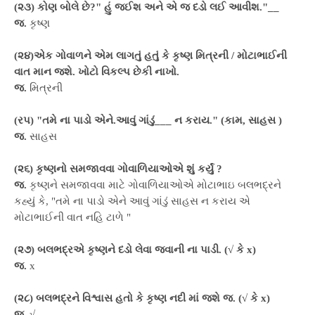
(૨૩) કોણ બોલે છે?" હું જઈશ અને એ જ દડો લઈ આવીશ."__
જ.
કૃષ્ણ
(૨૪)એક ગોવાળને એમ લાગતું હતું કે કૃષ્ણ મિત્રની / મોટાભાઈની
વાત માન જશે. ખોટો વિકલ્પ છેકી નાખો.
જ.
મિત્રની
(રપ) "તમે ના પાડો એને.આવું ગાંડું___ ન કરાય." (કામ, સાહસ )
જ.
સાહસ
(૨૬) કૃષ્ણનો સમજાવવા ગોવાળિયાઓએ શું કર્યું ?
જ.
કૃષ્ણને સમજાવવા માટે ગોવાળિયાઓએ મોટાભાઇ બલભદ્રને
કહ્યું કે, "તમે ના પાડો એને આવું ગાંડું સાહસ ન કરાય એ
મોટાભાઈની વાત નહિ ટાળે "
(૨૭) બલભદ્રએ કૃષ્ણને દડો લેવા જવાની ના પાડી. (√ કે x)
જ.
x
(૨૮) બલભદ્રને વિશ્વાસ હતો કે કૃષ્ણ નદી માં જશે જ. (√ કે x)
જ.
√