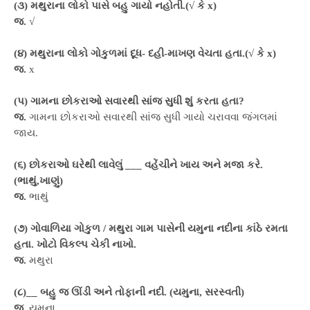
(૩) મથુરાના લોકો પાસે બહુ ગાયો નહોતી.(√ કે x)
જ.
√
(૪) મથુરાના લોકો ગોકુળમાં દૂધ- દહી-માખણ વેચતા હતા.(√ કે x)
જ.
x
(પ) ગામના છોકરાઓ સવારથી સાંજ સુધી શું કરતા હતા?
જ.
ગામના છોકરાઓ સવારથી સાંજ સુધી ગાયો ચરાવવા જંગલમાં
જાય.
(૬) છોકરાઓ ઘરેથી લાવેલું ___ વહેંચીને ખાય અને મજા કરે.
(ભાથું,ખાણું)
જ.
ભાથું
(૭) ગોવાળિયા ગોકુળ / મથુરા ગામ પાસેની યમુના નદીના કાંઠે રમતા
હતા. ખોટો વિકલ્પ ચેકી નાખો.
જ.
મથુરા
(૮)__ બહુ જ ઊંડી અને તોફાની નદી. (યમુના, સરસ્વતી)
જ.
યમુના