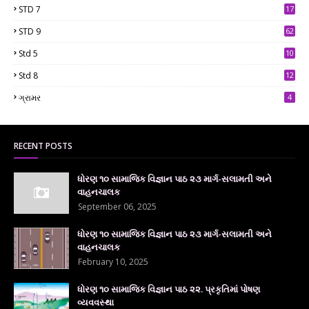
STD 7
17
2
STD 9
62
Std 5
10
7
Std 8
12
7
ગ્રામર
4
RECENT POSTS
ધોરણ ૧૦ સામાજિક વિજ્ઞાન પાઠ ૨૩ માર્ગ-સલામતી અને
વાહનચાલક
September 06, 2025
ધોરણ ૧૦ સામાજિક વિજ્ઞાન પાઠ ૨૩ માર્ગ-સલામતી અને
વાહનચાલક
February 10, 2025
ધોરણ ૧૦ સામાજિક વિજ્ઞાન પાઠ ૨૨. પ્રકૃતિમાં પોષણ
વ્યવવસ્થા