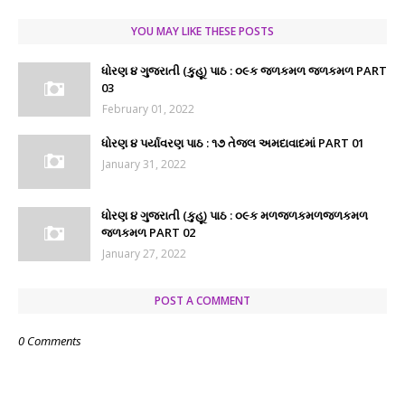
YOU MAY LIKE THESE POSTS
ધોરણ ૪ ગુજરાતી (કુહૂ) પાઠ : ૦૯ક જળકમળ જળકમળ PART
03
February 01, 2022
ધોરણ ૪ પર્યાવરણ પાઠ : ૧૭ તેજલ અમદાવાદમાં PART 01
January 31, 2022
ધોરણ ૪ ગુજરાતી (કુહૂ) પાઠ : ૦૯ક મળજળકમળજળકમળ
જળકમળ PART 02
January 27, 2022
POST A COMMENT
0 Comments