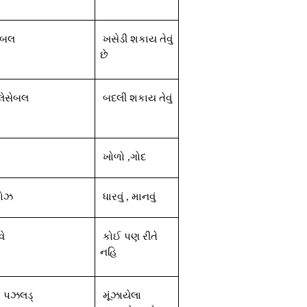
વેબલ
ખસેડી
શકાય
તેવું
છે
્લેસેબલ
બદલી
શકાય
તેવું
પ
ખોળો
,
ગોદ
ોઝ
ધારવું
,
માનવું
વે
કોઈ
પણ
રીતે
નહિ
ક
પઝલડ્
મૂંઝાયેલા