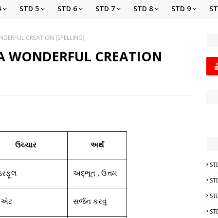
4
STD 5
STD 6
STD 7
STD 8
STD 9
ST
NDERFUL CREATION (SPELLING)
4 A WONDERFUL CREATION
ઉચ્ચાર
અર્થ
ST
ડરફૂલ
અદ્ભૂત
,
ઉત્તમ
ST
ST
રિએટ
સર્જન
કરવું
ST