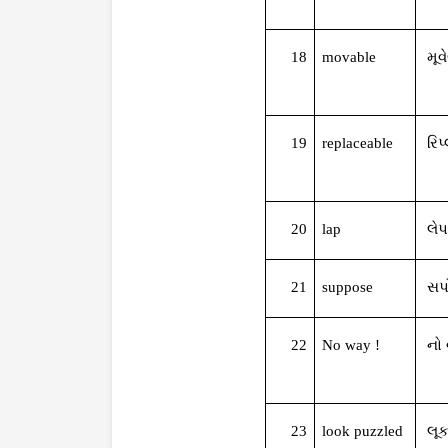
18
movable
મૂ
19
replaceable
રિપ
20
lap
લે
21
suppose
સપ
22
No way !
નો
23
look puzzled
લૂ