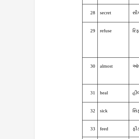
28
secret
સીક
29
refuse
રિફ
30
almost
ઑલ
31
heal
હી
32
sick
સિ
33
feed
ફી