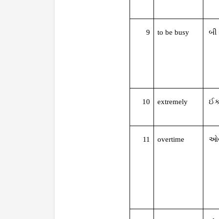
9
to be busy
બી
10
extremely
ઈક
11
overtime
ઓ