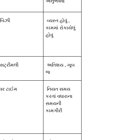
અનુભવવો
બિઝી
વ્યસ્ત
હોવું
,
કામમાં
રોકાયેલું
હોવું
્સટ્રીમલી
અતિશય
,
ખૂબ
જ
વર
ટાઈમ
નિયત
સમય
કરતાં
વધારાના
સમયની
કામગીરી