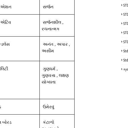
ST
રિએશન
સર્જન
ST
રિએટિવ
સર્જનશીલ
,
ST
રચનાત્મક
ST
ST
્ડલેસ
અનંત
,
અપાર
,
અસીમ
Std
Std
ૉલિટી
ગુણધર્મ
,
ગ્ર
ગુણવત્તા
,
લક્ષણ
યોગ્યતા
ડ
ઉમેરવું
લ
બોરડ
કંટાળો