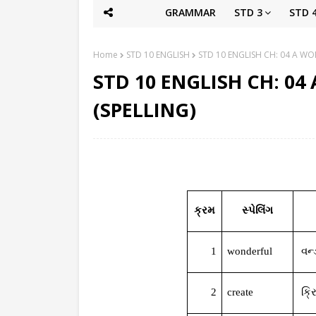
GRAMMAR
STD 3
STD 
Home
STD 10 ENGLISH
STD 10 ENGLISH CH: 04 A WO
STD 10 ENGLISH CH: 0
(SPELLING)
ક્રમ
સ્પેલિંગ
1
wonderful
વન્
2
create
ક્