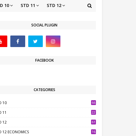
D 10
STD 11
STD 12
SOCIAL PLUGIN
FACEBOOK
CATEGORIES
D 10
66
D 11
22
D 12
61
D 12 ECONOMICS
16