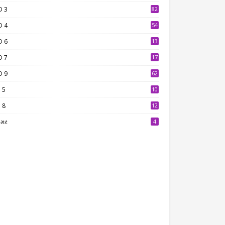
D 3
82
D 4
54
D 6
13
9
D 7
17
2
D 9
62
 5
10
7
 8
12
7
ામર
4