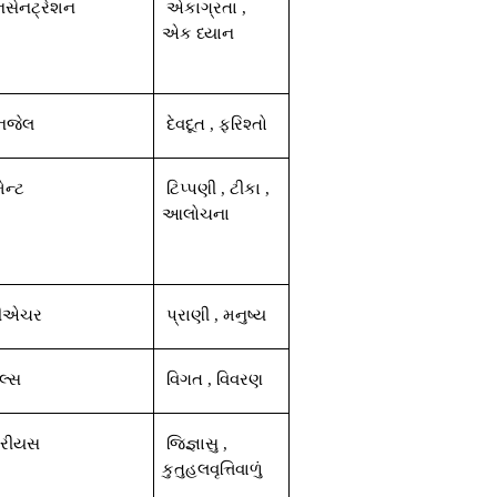
નસેનટ્રેશન
એકાગ્રતા
,
એક
ધ્યાન
જેલ
દેવદૂત
,
ફરિશ્તો
ેન્ટ
ટિપ્પણી
,
ટીકા
,
આલોચના
રીએચર
પ્રાણી
,
મનુષ્ય
ેલ્સ
વિગત
,
વિવરણ
યુરીયસ
જિજ્ઞાસુ
,
કુતુહલવૃત્તિવાળું