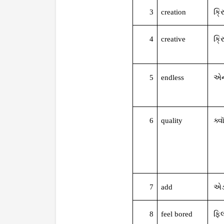
3
creation
ક્
4
creative
ક્
5
endless
એન
6
quality
ક્વ
7
add
એ
8
feel bored
ફિ