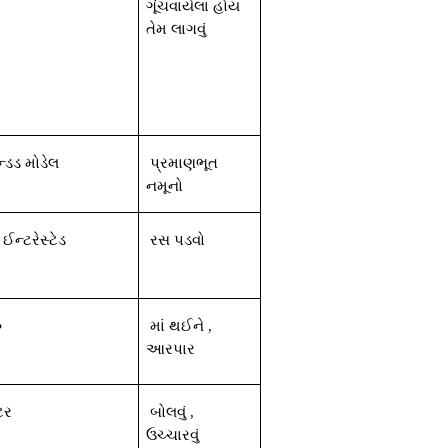
ગૂંચવાયેલા
હોય
તેમ
લાગવું
ેન્ડડ
મોડેલ
પ્રમાણભૂત
નમૂનો
ઈન્ટરેસ્ટેડ
રસ
પડવો
ુ
માં
થઈને
,
આરપાર
ટર
બોલવું
,
ઉચ્ચારવું