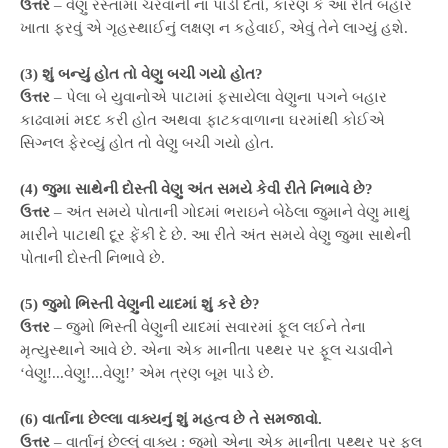
ઉત્તર
– વેણુ રસ્તામાં ચરવાની ના પાડી દેતો, કારણ કે આ રીતે બહાર
ખાતા ફરવું એ ગૃહસ્થાઈનું લક્ષણ ન કહેવાઈ, એવું તેને લાગ્યું હશે.
(3) શું બન્યું હોત તો વેણુ બચી ગયો હોત?
ઉત્તર
– પેલા બે યુવાનોએ પાટામાં ફસાયેલા વેણુના પગને બહાર
કાઢવામાં મદદ કરી હોત અથવા ફાટકવાળાના ઘરમાંથી કોઈએ
સિગ્નલ ફેરવ્યું હોત તો વેણુ બચી ગયો હોત.
(4) જુમા સાથેની દોસ્તી વેણુ અંત સમયે કેવી રીતે નિભાવે છે?
ઉત્તર
– અંત સમયે પોતાની ગોદમાં ભરાઇને બેઠેલા જુમાને વેણુ માથું
મારીને પાટાથી દૂર ફેંકી દે છે. આ રીતે અંત સમયે વેણુ જુમા સાથેની
પોતાની દોસ્તી નિભાવે છે.
(5) જુમો ભિસ્તી વેણુની યાદમાં શું કરે છે?
ઉત્તર
– જુમો ભિસ્તી વેણુની યાદમાં સવારમાં ફૂલ લઈને તેના
મૃત્યુસ્થાને આવે છે. એના એક માનીતા પથ્થર પર ફૂલ ચડાવીને
‘વેણુ!...વેણુ!...વેણુ!’ એમ ત્રણ બૂમ પાડે છે.
(6) વાર્તાના છેલ્લા વાક્યનું શું મહત્વ છે તે સમજાવો.
ઉત્તર
– વાર્તાનું છેલ્લું વાક્ય : જુમો એના એક માનીતા પથ્થર પર ફૂલ