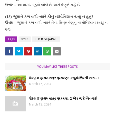
ઉત્તર
– આ વાક્ય જુમો બોલે છે અને વેણુને કહે છે.
(18) જુમાને કળ વળી ત્યારે કોનું નામોનિશાન રહ્યું ન હતું?
ઉત્તર
– જુમાને કળ વળી ત્યારે તેના મિત્ર વેણુનું નામોનિશાન રહ્યું ન
હતું.
Tags
std 8
STD 8 GUJARATI
YOU MAY LIKE THESE POSTS
ધોરણ 8 પ્રથમ સત્ર પ્રકરણ : 3 જુમો ભિસ્તી ભાગ – 1
March 16, 2024
ધોરણ 8 પ્રથમ સત્ર પ્રકરણ : 2 એક જ દે ચિનગારી
March 13, 2024