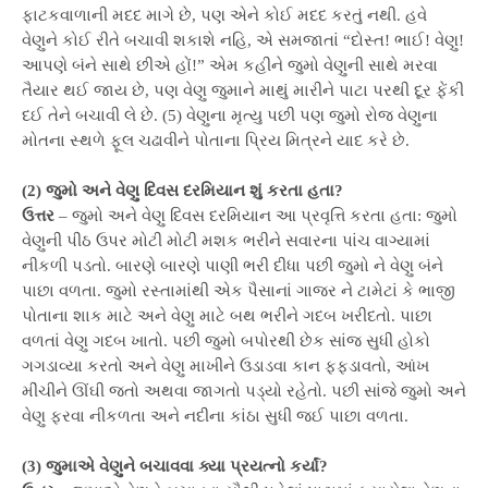
ફાટકવાળાની મદદ માગે છે, પણ એને કોઈ મદદ કરતું નથી. હવે
વેણુને કોઈ રીતે બચાવી શકાશે નહિ, એ સમજાતાં “દોસ્ત! ભાઈ! વેણુ!
આપણે બંને સાથે છીએ હોં!” એમ કહીને જુમો વેણુની સાથે મરવા
તૈયાર થઈ જાય છે, પણ વેણુ જુમાને માથું મારીને પાટા પરથી દૂર ફેંકી
દઈ તેને બચાવી લે છે. (5) વેણુના મૃત્યુ પછી પણ જુમો રોજ વેણુના
મોતના સ્થળે ફૂલ ચઢાવીને પોતાના પ્રિય મિત્રને યાદ કરે છે.
(2) જુમો અને વેણુ દિવસ દરમિયાન શું કરતા હતા?
ઉત્તર
– જુમો અને વેણુ દિવસ દરમિયાન આ પ્રવૃત્તિ કરતા હતા: જુમો
વેણુની પીઠ ઉપર મોટી મોટી મશક ભરીને સવારના પાંચ વાગ્યામાં
નીકળી પડતો. બારણે બારણે પાણી ભરી દીધા પછી જુમો ને વેણુ બંને
પાછા વળતા. જુમો રસ્તામાંથી એક પૈસાનાં ગાજર ને ટામેટાં કે ભાજી
પોતાના શાક માટે અને વેણુ માટે બથ ભરીને ગદબ ખરીદતો. પાછા
વળતાં વેણુ ગદબ ખાતો. પછી જુમો બપોરથી છેક સાંજ સુધી હોકો
ગગડાવ્યા કરતો અને વેણુ માખીને ઉડાડવા કાન ફફડાવતો, આંખ
મીંચીને ઊંઘી જતો અથવા જાગતો પડ્યો રહેતો. પછી સાંજે જુમો અને
વેણુ ફરવા નીકળતા અને નદીના કાંઠા સુધી જઈ પાછા વળતા.
(3) જુમાએ વેણુને બચાવવા ક્યા પ્રયત્નો કર્યાં?