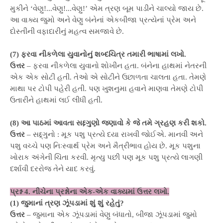
મુકીને ‘વેણુ!...વેણુ!...વેણુ!’ એમ ત્રણ બૂમ પાડીને ચાલ્યો જાય છે.
આ વાક્ય જુમો અને વેણુ બંનેનાં એકબીજા પ્રત્યેનાં પ્રેમ અને
દોસ્તીની વફાદારીનું મહત્વ સમજાવે છે.
(7) ફરવા નીકળેલા યુવાનોનું શબ્દચિત્ર તમારી ભાષામાં લખો.
ઉત્તર
– ફરવા નીકળેલા યુવાનો શોખીન હતા. બંનેના હાથમાં નેતરની
એક એક સોટી હતી. તેઓ એ સોટીને ઉછાળતા ચાલતા હતા. તેમણે
માથા પર ટોપી પહેરી હતી. પણ ખુશનુમા હવાને માણવા તેમણે ટોપી
ઉતારીને હાથમાં લઈ લીધી હતી.
(8) આ પાઠમાં આવતા સદ્દગુણો જણાવો કે જે તમે ગ્રહણ કરી શકો.
ઉત્તર
– સદ્દ્ગુનો : મૂક પશુ પ્રત્યે દયા રાખવી જોઈએ. માનવી અને
પશુ વચ્ચે પણ નિઃસ્વાર્થ પ્રેમ અને મૈત્રીભાવ હોય છે. મૂક પશુના
ખોરાક અંગેની ચિંતા કરવી. મૃત્યુ પછી પણ મૂક પશુ પ્રત્યે લાગણી
દર્શાવી દરરોજ તેને યાદ કરવું.
પ્રશ્ન 4. નીચેના પ્રશ્નોના એક-એક વાક્યમાં ઉત્તર લખો.
(1) જુમાનાં ત્રણ ઝૂંપડામાં શું શું રહેતું?
ઉત્તર
– જુમાના એક ઝૂંપડામાં વેણુ બંધાતો, બીજા ઝૂંપડામાં જુમો