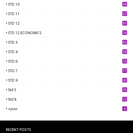
STD 10
66
STD 11
22
STD 12
61
STD 12 ECONOMICS
16
STD 3
82
STD 4
54
STD 6
13
9
STD 7
17
2
STD 9
62
Std 5
10
7
Std 8
12
7
ગ્રામર
4
RECENT POSTS