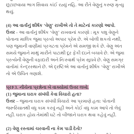
છૂટાછવાયા ભાગ સિવાય કાંઈ રહ્યું નહિ. આ રીતે વેણુનું કરુણ મૃત્યુ
થયું.
(4) આ વાર્તાનું શીર્ષક ‘વેણુ’ રાખીએ તો તે માટેનાં કારણો આપો.
ઉત્તર
- આ વાર્તાનું શીર્ષક ‘વેણુ’ રાખવાનાં કારણો : મૂક પશુ વેણુને
પોતાના માલિક જુમા પ્રત્યે અપાર પ્રેમ છે. એ બોલી શકતો નથી,
પણ જુમાની વાણીમાં પ્રગટતા પ્રેમને એ સમજી શકે છે. વેણુ અંત
સમયે જુમાને માથું મારીને પાટાથી દૂર ફેંકી દઇને બચાવે છે. એ જુમા
પ્રત્યેની વેણુની વફાદારી અને નિઃસ્વાર્થ પ્રેમ સૂચવે છે. વેણુ સમગ્ર
વાર્તામાં કેન્દ્રસ્થાને છે. એ દ્રષ્ટિએ આ વાર્તાનું શીર્ષક ‘વેણુ’ રાખીએ
તો એ ઉચિત ગણાશે.
પ્રશ્ન 3. નીચેના પ્રશ્નોના બે વાક્યોમાં ઉત્તર લખો.
(1) જુમાના ઘરાક સંબંધી કેવા વિચારો હતા?
ઉત્તર
– જુમાના ઘરાક સંબંધી વિચારો આ પ્રમાણે હતા: પોતાની
જરૂરિયાતથી વધુ કામ કરવું નહીં અને કોઈ વધુ કામ આપે તો લેવું
નહીં. ઘરાક હોય તેમાંથી ઘટે તો બીજાને ઘરાક થવા કહેવું નહીં.
(2) વેણુ રસ્તામાં ચરવાની ના કેમ પાડી દેતો?