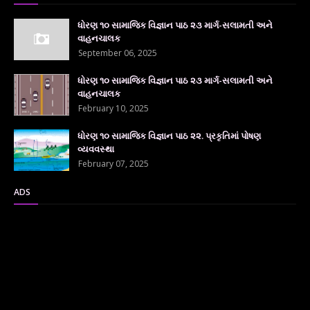
ધોરણ ૧૦ સામાજિક વિજ્ઞાન પાઠ ૨૩ માર્ગ-સલામતી અને
વાહનચાલક
September 06, 2025
ધોરણ ૧૦ સામાજિક વિજ્ઞાન પાઠ ૨૩ માર્ગ-સલામતી અને
વાહનચાલક
February 10, 2025
ધોરણ ૧૦ સામાજિક વિજ્ઞાન પાઠ ૨૨. પ્રકૃતિમાં પોષણ
વ્યવવસ્થા
February 07, 2025
ADS