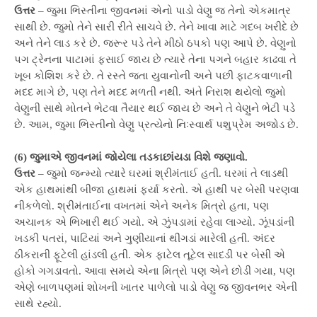
ઉત્તર
– જુમા ભિસ્તીના જીવનમાં એનો પાડો વેણુ જ તેનો એકમાત્ર
સાથી છે. જુમો તેને સારી રીતે સાચવે છે. તેને ખાવા માટે ગદબ ખરીદે છે
અને તેને લાડ કરે છે. જરૂર પડે તેને મીઠો ઠપકો પણ આપે છે. વેણુનો
પગ ટ્રેનના પાટામાં ફસાઈ જાય છે ત્યારે તેના પગને બહાર કાઢવા તે
ખૂબ કોશિશ કરે છે. તે રસ્તે જતા યુવાનોની અને પછી ફાટકવાળાની
મદદ માગે છે, પણ તેને મદદ મળતી નથી. અંતે નિરાશ થયેલો જુમો
વેણુની સાથે મોતને ભેટવા તૈયાર થઈ જાય છે અને તે વેણુને ભેટી પડે
છે. આમ, જુમા ભિસ્તીનો વેણુ પ્રત્યેનો નિઃસ્વાર્થ પશુપ્રેમ અજોડ છે.
(6) જુમાએ જીવનમાં જોયેલા તડકાછાંયડા વિશે જણાવો.
ઉત્તર
– જુમો જન્મ્યો ત્યારે ઘરમાં શ્રીમંતાઈ હતી. ઘરમાં તે લાડથી
એક હાથમાંથી બીજા હાથમાં ફર્યા કરતો. એ હાથી પર બેસી પરણવા
નીકળેલો. શ્રીમંતાઈના વખતમાં એને અનેક મિત્રો હતા, પણ
અચાનક એ ભિખારી થઈ ગયો. એ ઝુંપડામાં રહેવા લાગ્યો. ઝૂંપડાંની
ખડકી પતરાં, પાટિયાં અને ગુણીયાનાં થીંગડાં મારેલી હતી. અંદર
ઠીકરાની ફૂટેલી હાંડલી હતી. એક ફાટેલ તૂટેલ સાદડી પર બેસી એ
હોકો ગગડાવતો. આવા સમયે એના મિત્રો પણ એને છોડી ગયા, પણ
એણે બાળપણમાં શોખની ખાતર પાળેલો પાડો વેણુ જ જીવનભર એની
સાથે રહ્યો.