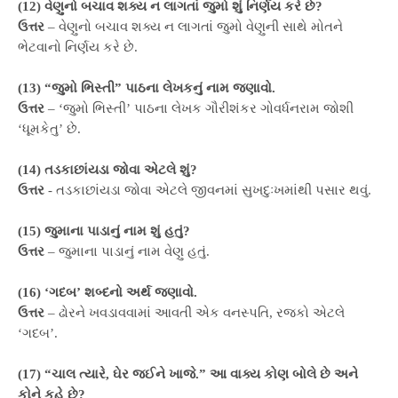
(12) વેણુનો બચાવ શક્ય ન લાગતાં જુમો શું નિર્ણય કરે છે?
ઉત્તર
– વેણુનો બચાવ શક્ય ન લાગતાં જુમો વેણુની સાથે મોતને
ભેટવાનો નિર્ણય કરે છે.
(13) “જુમો ભિસ્તી” પાઠના લેખકનું નામ જણાવો.
ઉત્તર
– ‘જુમો ભિસ્તી’ પાઠના લેખક ગૌરીશંકર ગોવર્ધનરામ જોશી
‘ધૂમકેતુ’ છે.
(14) તડકાછાંયડા જોવા એટલે શું?
ઉત્તર
- તડકાછાંયડા જોવા એટલે જીવનમાં સુખદુઃખમાંથી પસાર થવું.
(15) જુમાના પાડાનું નામ શું હતું?
ઉત્તર
– જુમાના પાડાનું નામ વેણુ હતું.
(16) ‘ગદબ’ શબ્દનો અર્થ જણાવો.
ઉત્તર
– ઢોરને ખવડાવવામાં આવતી એક વનસ્પતિ, રજકો એટલે
‘ગદબ’.
(17) “ચાલ ત્યારે, ઘેર જઈને ખાજે.” આ વાક્ય કોણ બોલે છે અને
કોને કહે છે?