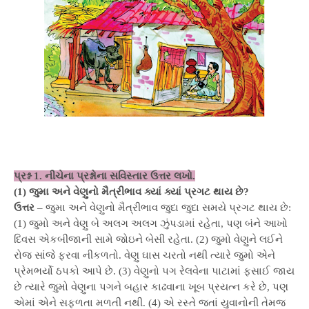
પ્રશ્ન 1. નીચેના પ્રશ્નોના સવિસ્તાર ઉત્તર લખો.
(1) જુમા અને વેણુનો મૈત્રીભાવ ક્યાં ક્યાં પ્રગટ થાય છે?
ઉત્તર
– જુમા અને વેણુનો મૈત્રીભાવ જુદા જુદા સમયે પ્રગટ થાય છે:
(1) જુમો અને વેણુ બે અલગ અલગ ઝુંપડામાં રહેતા, પણ બંને આખો
દિવસ એકબીજાની સામે જોઇને બેસી રહેતા. (2) જુમો વેણુને લઈને
રોજ સાંજે ફરવા નીકળતો. વેણુ ઘાસ ચરતો નથી ત્યારે જુમો એને
પ્રેમભર્યો ઠપકો આપે છે. (3) વેણુનો પગ રેલવેના પાટામાં ફસાઈ જાય
છે ત્યારે જુમો વેણુના પગને બહાર કાઢવાના ખૂબ પ્રયત્ન કરે છે, પણ
એમાં એને સફળતા મળતી નથી. (4) એ રસ્તે જતાં યુવાનોની તેમજ