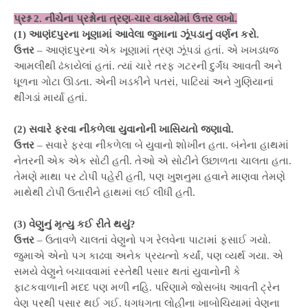
પ્રશ્ન 2. નીચેના પ્રશ્નોના ત્રણ-ચાર વાક્યોમાં ઉત્તર લખો.
(1) આણંદપુરના ખૂણામાં આવેલા જુમાના ઝૂંપડાનું વર્ણન કરો.
ઉત્તર
– આણંદપુરના એક ખૂણામાં ત્રણ ઝૂંપડાં હતાં. એ ખખડધજ
આમલીથી ઢંકાયેલાં હતાં. ત્યાં ચારે તરફ ગટરની દુર્ગંધ આવતી અને
ધૂળના ગોટા ઊડતા. એની ખડકીને પતરાં, પાટિયાં અને ગુણિયાનાં
થીંગડાં માર્યા હતાં.
(2) સવારે ફરવા નીકળેલા યુવાનોની ખાસિયતો જણાવો.
ઉત્તર
– સવારે ફરવા નીકળેલા બે યુવાનો શોખીન હતા. બંનેના હાથમાં
નેતરની એક એક સોટી હતી. તેઓ એ સોટીને ઉછાળતા ચાલતા હતા.
તેમણે માથા પર ટોપી પહેરી હતી, પણ ખુશનુમા હવાને માણવા તેમણે
માથેથી ટોપી ઉતારીને હાથમાં લઈ લીધી હતી.
(3) વેણુનું મૃત્યુ કઈ રીતે થયું?
ઉત્તર
– ઉતાવળે ચાલતાં વેણુનો પગ રેલવેના પાટામાં ફસાઈ ગયો.
જુમાએ એનો પગ કાઢવા અનેક પ્રયત્નો કર્યાં, પણ વ્યર્થ ગયા. એ
સમયે વેણુને બચાવવામાં રસ્તેથી પસાર થતાં યુવાનોની કે
ફાટકવાળાની મદદ પણ મળી નહિ. પરિણામે જોસબંધ આવતી ટ્રેન
વેણુ પરથી પસાર થઈ ગઈ. ધગધગતા લોહીના ખાબોચિયામાં વેણુના