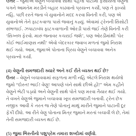
ઉત્તર
– જુમાએ વેણુને બચાવવા સૌથી પહેલાં પાટામાં ફસાયેલા વેણુના
પગને આમતેમ મરડીને બહાર કાઢવાનો પ્રયત્ન કર્યો, પણ તે ફાવ્યો
નહિ. પછી રસ્તે જતા બે યુવાનોને મદદ કરવા વિનંતી કરી, પણ એ
યુવાનોએ તેને ફાટકવાળા પાસે જવાનું કહ્યું. એવામાં ટ્રેનની સિસોટી
સંભળાઈ. ઝપાટાબંધ ફાટકવાળાની ઓરડી પાસે જઈ તેણે વિનંતી કરી
‘સિગ્નલ ફેરવો. મારું જનાવર કચરાઈ જશે’, પણ ઓરડીમાંથી ‘ઘેર
કોઈ ભાઈમાણસ નથી’ એવો બેદરકાર જવાબ મળતાં જુમો નિરાશ
થઈ ગયો. આમ, જુમાએ પોતાના પ્રિય વેણુને બચાવવા અનેક
પ્રયત્નો કર્યાં.
(4) વેણુની સમજદારી ક્યારે અને કઈ રીતે વ્યક્ત થઈ છે?
ઉત્તર
– વેણુને બચાવવામાં સફળતા મળી નહિ એટલે નિરાશ થયેલો
જુમો “દોસ્ત! ભાઈ! વેણુ! આપણે બંને સાથે છીએ હોં!” એમ કહીને
વેણુને ભેટી પડ્યો અને વેણુની સાથે પોતે પણ મરવા તૈયાર થઈ ગયો.
તે વખતે વેણુએ જુમાને બચાવવા ખૂબ સમજદારી બતાવી. ટ્રેન છેક
નજીક આવી કે તરત જ તેણે પોતાનું માથું મારીને જુમાને પાટાની દૂર
ફેંકી દીધો. આ રીતે વેણુ પોતાના મિત્ર જુમાને મરતાં બચાવી લે છે, તેમાં
તેની સમજદારી વ્યક્ત થઈ છે.
(5) જુમા ભિસ્તીનો પશુપ્રેમ તમારા શબ્દોમાં વર્ણવો.